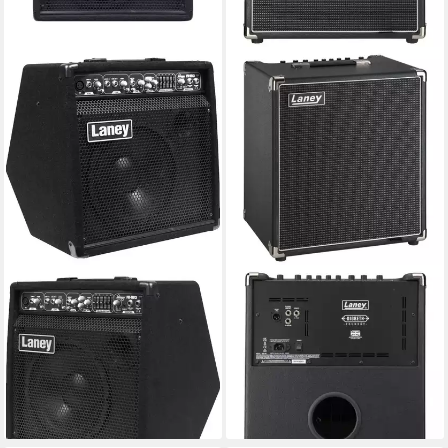
LANEY
LANEY
Verstärker (AH 80 Audiohub
Verstärker (Digbeth Foundry
Combo - Keyboardverstärker)
DBF100 Combo - Bass
430,92 €
Combo Verstärker)
15,46 €
mtl. in 36 Raten
399,00 €
lieferbar - in 3-4 Werktagen bei dir
19,82 €
mtl. in 24 Raten
lieferbar - in 3-4 Werktagen bei dir