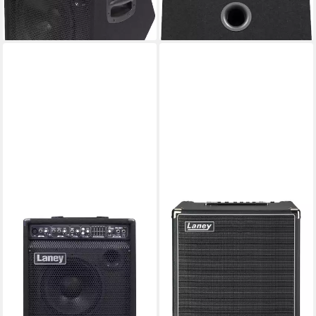
16,59 €
mtl. in 48 Raten
14,97 €
mtl. in 24 Raten
lieferbar - in 3-4 Werktagen bei dir
lieferbar - in 3-4 Werktagen bei dir