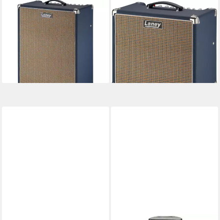
LANEY
LANEY
Verstärker (LFSUPER60-212
Verstärker (LF60-112 Combo
Combo - Transistor Combo
- Transistor Combo
Verstärker für E-Gitarre)
Verstärker für E-Gitarre)
538,92 €
344,52 €
15,65 €
mtl. in 48 Raten
17,11 €
mtl. in 24 Raten
lieferbar - in 3-4 Werktagen bei dir
lieferbar - in 3-4 Werktagen bei dir