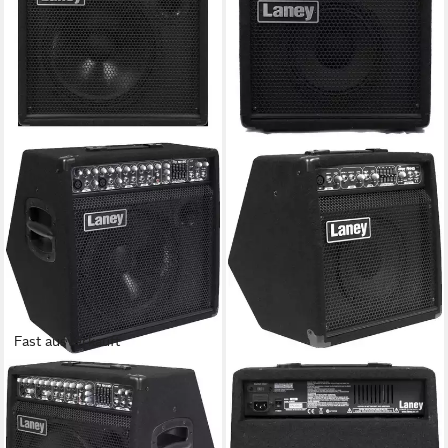
Fast ausverkauft
LANEY
LANEY
Verstärker (AH 150 Audiohub
Verstärker (AH 40 Audiohub
Combo - Keyboardverstärker)
Combo - Keyboardverstärker)
571,32 €
301,32 €