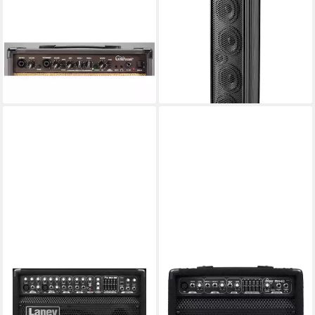
Verstärker (LA30D -
Verstärker (Audiohub
Akustikgitarren Verstärker)
Freestyle 4x4 -
279,72 €
Akustikgitarren Verstärker)
13,89 €
mtl. in 24 Raten
528,12 €
lieferbar - in 3-4 Werktagen bei dir
15,33 €
mtl. in 48 Raten
lieferbar - in 3-4 Werktagen bei dir