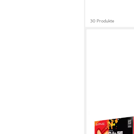
30 Produkte