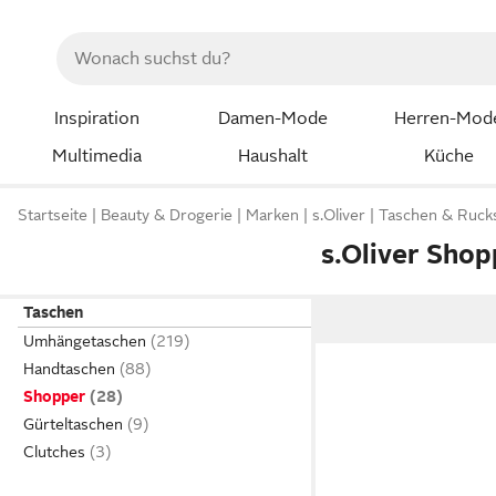
Inspiration
Damen-Mode
Herren-Mod
Multimedia
Haushalt
Küche
Startseite
Beauty & Drogerie
Marken
s.Oliver
Taschen & Ruck
s.Oliver Shop
Taschen
Umhängetaschen
Handtaschen
Shopper
Gürteltaschen
Clutches