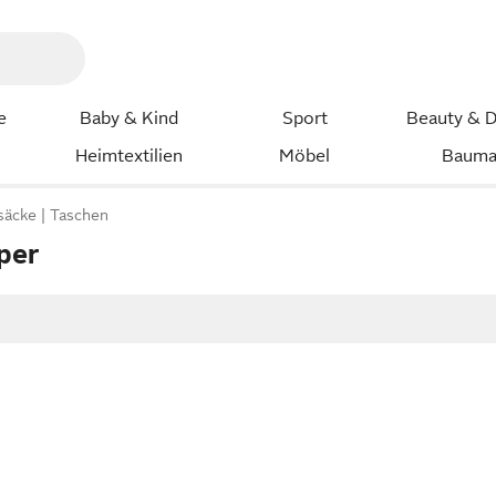
e
Baby & Kind
Sport
Beauty & D
Heimtextilien
Möbel
Bauma
säcke
Taschen
per