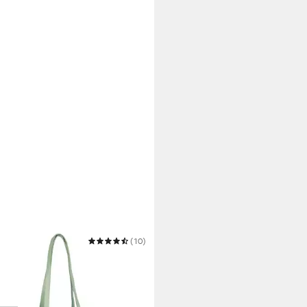
R
(10)
er Elfie
 €
UVP
59,99 €
 Werktagen bei dir