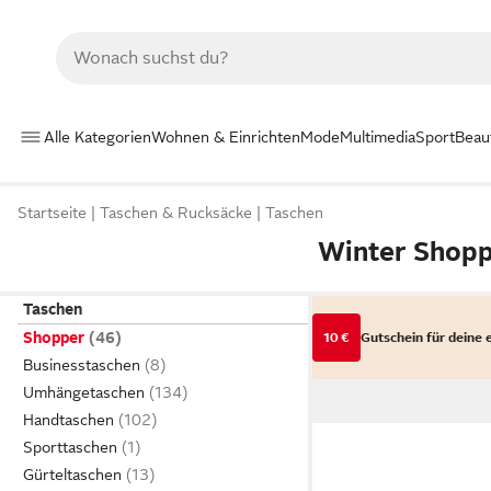
Alle Kategorien
Wohnen & Einrichten
Mode
Multimedia
Sport
Beau
Startseite
Taschen & Rucksäcke
Taschen
Winter Shop
Taschen
Shopper
10 €
Gutschein für deine 
Businesstaschen
Umhängetaschen
Handtaschen
Sporttaschen
Gürteltaschen