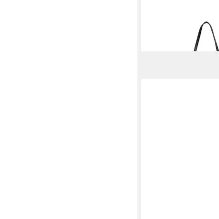
Shopper VMASTA SH
31,99 €
UVP
39,99 €
-20%
in 1-2 Werktagen bei dir