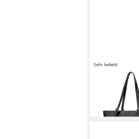
Sehr beliebt
VANESSA & MELISSA
Shopper Handtasche f
Freizeit, klassische 
24,95 €
UVP
49,95 €
-50%
in 3-4 Werktagen bei dir