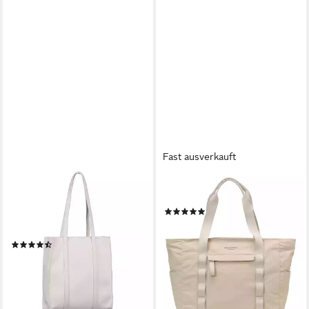
Fast ausverkauft
GABOR
MARC O'POLO
Shopper Elfie, Damen
Shopper Shopper
(4)
Schultertasche mit einem
66,35 €
UVP
99,95 €
Logo Rubber Patch
-34%
(10)
lieferbar - in 1-2 Werktagen bei dir
45,11 €
UVP
59,99 €
-25%
lieferbar - in 1-2 Werktagen bei dir
+3