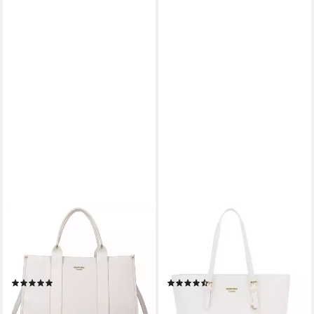
PRINCELY LONDON
PRINCELY LONDON
Shopper Jackie Alicee -
Shopper Beverly Medium -
Limited Edition - Shopper im
Geräumiger Shopper mit
Skandinavischen Design
Reißverschluss
(2)
(13)
29,99 €
59,99 €
UVP
99,90 €
UVP
89,90 €