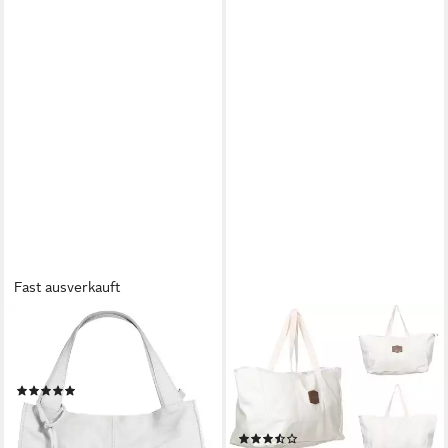
Fast ausverkauft
CLUTY
RUNGASSI
Shopper, echt Leder, Made in
Shopper Rungassi
Italy
Strandtasche Badetasche
(4)
Tasche Shopper XXL Farbe:
89,95 €
weiß
lieferbar - in 1-2 Werktagen bei dir
(2)