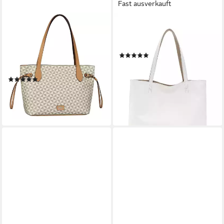
Fast ausverkauft
GABOR
EMILY & NOAH
Shopper Barina, aus
Shopper E&N Eva, Logo
Lederimitat mit
Prägung
(15)
charakteristischem All-Over-
ab 39,95 €
UVP
49,99 €
Druck und Metall Logo
-20%
(23)
lieferbar - in 2-3 Werktagen bei dir
63,00 €
lieferbar - in 1-2 Werktagen bei dir
+5