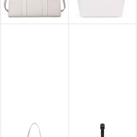
-70%
-33%
lieferbar - in 2-3 Werktagen bei dir
lieferbar - in 2-3 Werktagen bei dir
+3
MIRROSI
REISENTHEL®
Shopper aus Echtleder /
Shopper, PET