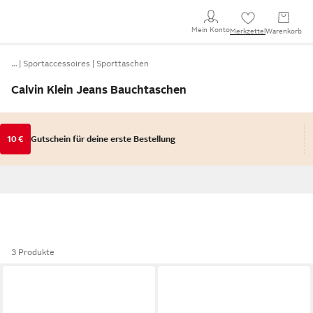
Mein Konto
Merkzettel
Warenkorb
…
Sportaccessoires
Sporttaschen
Calvin Klein Jeans Bauchtaschen
10 €
Gutschein für deine erste Bestellung
3 Produkte