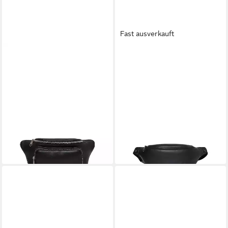
Fast ausverkauft
CALVIN KLEIN
CALVIN KLEIN
Gürteltasche WEBBING
Gürteltasche BOLD CK
STRAP WAISTBAG, Unisex
WAISTBAG, Unisex
Umhängetasche, Bauchtasche,
Bauchtasche, Minibag mit CK-
Schultertasche mit Label
Logo
39,49 €
65,79 €
UVP
99,90 €
UVP
89,90 €
-60%
-27%
lieferbar - in 1-2 Werktagen bei dir
lieferbar - in 1-2 Werktagen bei dir