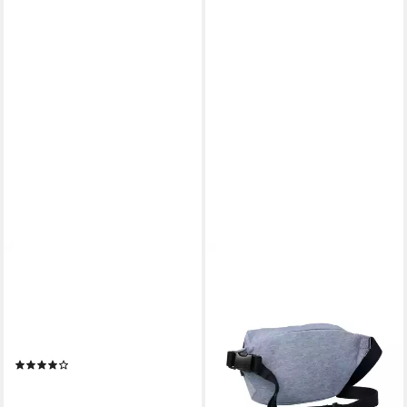
CALVIN KLEIN
CALVIN KLEIN
Gürteltasche BOLD
Gürteltasche BOLD HEATHER
WAISTBAG, Crossbody Bag,
WAISTBAG, Bauchtasche,
Unisex Schultertasche, mit
Crossbody-Bag mit CK-Logo
52,35 €
CK-Logo
UVP
69,90 €
(2)
-25%
30,16 €
UVP
69,90 €
lieferbar - in 1-2 Werktagen bei dir
-57%