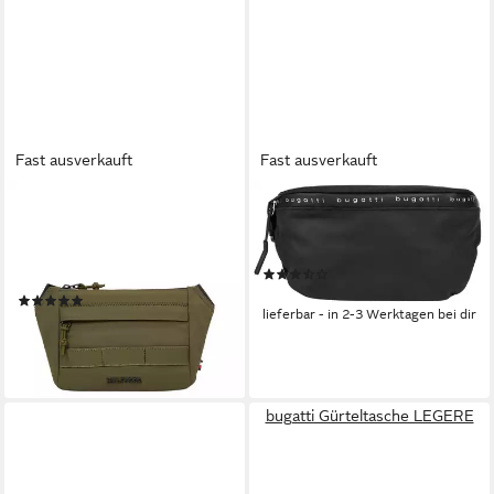
Fast ausverkauft
Fast ausverkauft
TOMMY HILFIGER
BUGATTI
Gürteltasche TH COLOUR
Gürteltasche BLANC
BUMBAG, Men Bauchtasche,
DELIGHT
(2)
Mini Bag im Outdoor Look
ab 19,95 €
(4)
lieferbar - in 2-3 Werktagen bei dir
44,94 €
UVP
79,90 €
-44%
lieferbar - in 1-2 Werktagen bei dir
bugatti Gürteltasche LEGERE