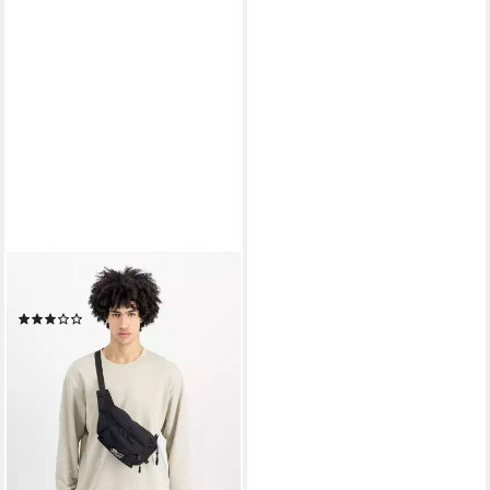
ALPHA INDUSTRIES
Gürteltasche Big Waist Bag
(1)
ab 41,69 €
lieferbar - in 2-3 Werktagen bei dir