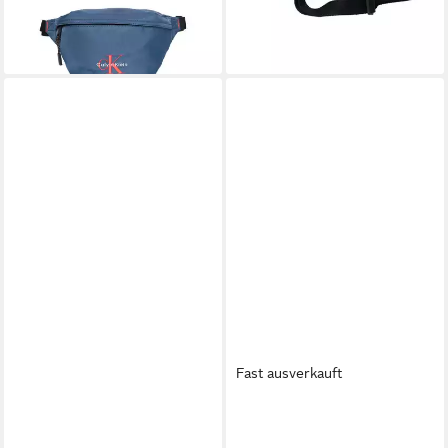
lieferbar - in 1-2 Werktagen bei dir
Fast ausverkauft
CALVIN KLEIN
TOMMY JEANS
Gürteltasche RAISED
Gürteltasche TJM ESS DAILY