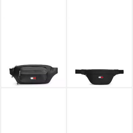
TOMMY JEANS
TOMMY JEANS
Bauchtasche TJM ELEVATED
Bauchtasche TJM ESS DAILY
PU BUMBAG, Unisex
BUMBAG, Unisex
Gürteltasche, Crossbody Bag
Gürteltasche, Crossbodybag,
mit Logo-Aufnäher
Minibag mit Logo-Aufnäher
70,77 €
49,90 €
UVP
79,90 €
lieferbar - in 1-2 Werktagen bei dir
-11%
lieferbar - in 1-2 Werktagen bei dir