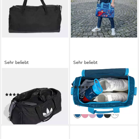
Sehr beliebt
Sehr beliebt
ADIDAS ORIGINALS
SCOOLI
Reisetasche DUFFELBAG (1-
Sporttasche
(119)
tlg)
ab 13,15 €
UVP
24,95 €
(20)
35,00 €
-47%
lieferbar - in 1-2 Werktagen bei dir
+10
lieferbar - in 1-2 Werktagen bei dir