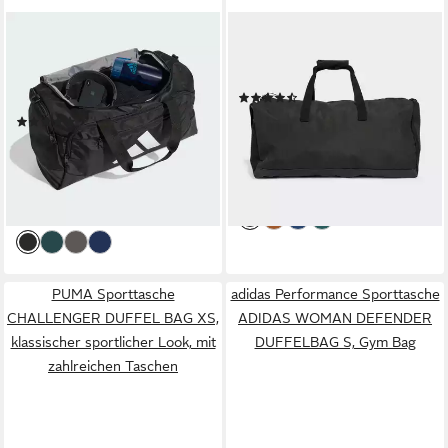
ADIDAS PERFORMANCE
ADIDAS SPORTSWEAR
Reisetasche TRAINING
Reisetasche 4ATHLTS
DEFENDER DUFFELBAG
DUFFELBAG M (1-tlg)
(15)
KLEIN (1-tlg)
34,99 €
UVP
45,00 €
(24)
29,99 €
UVP
35,00 €
-22%
-14%
lieferbar - in 1-2 Werktagen bei dir
lieferbar - in 1-2 Werktagen bei dir
PUMA Sporttasche
adidas Performance Sporttasche
CHALLENGER DUFFEL BAG XS,
ADIDAS WOMAN DEFENDER
klassischer sportlicher Look, mit
DUFFELBAG S, Gym Bag
zahlreichen Taschen