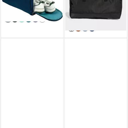
-38%
-23%
lieferbar - in 1-2 Werktagen bei dir
+17
lieferbar - in 1-2 Werktagen bei dir