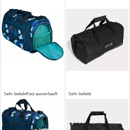
Sehr beliebt
Fast ausverkauft
Sehr beliebt
NEOXX
ADIDAS PERFORMANCE
Sporttasche Move, teilweise
Sporttasche 4ATHLTS
aus recyceltem Material
DUFFELBAG S
(45)
(22)
ab 27,99 €
30,99 €
UVP
44,95 €
UVP
40,00 €