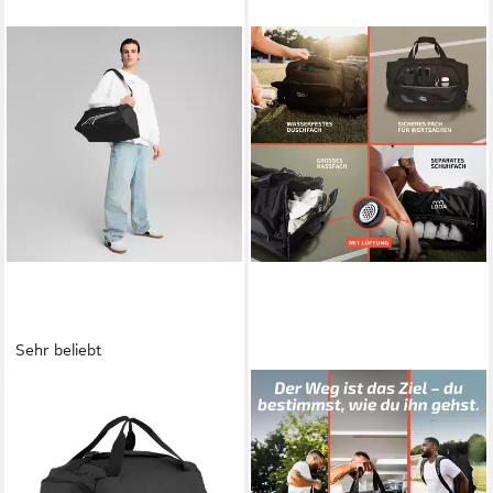
Sehr beliebt
PUMA
LODA SPORTS
Sporttasche FUNDAMENTAL
Sporttasche compact 48L -
SMALL SPORTS BAG,
Trainingstasche mit
Sporttasche, mit mehreren
Rucksackfunktion &