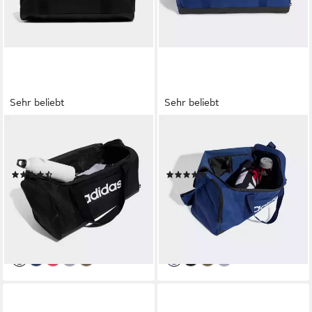
Sehr beliebt
Sehr beliebt
ADIDAS SPORTSWEAR
ADIDAS PERFORMANCE
Reisetasche LINEAR
Sporttasche LINEAR
DUFFELBAG S (1-tlg)
DUFFELBAG M
(131)
(139)
25,99 €
27,99 €
UVP
30,00 €
UVP
35,00 €
-13%
-20%
lieferbar - in 1-2 Werktagen bei dir
lieferbar - in 1-2 Werktagen bei dir