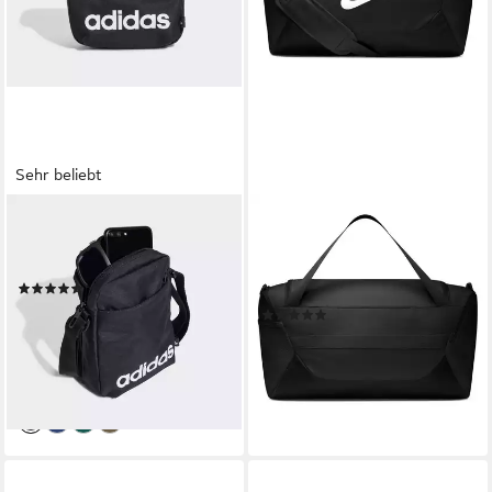
Sehr beliebt
ADIDAS PERFORMANCE
NIKE
Sporttasche LINEAR
Sporttasche NK BRSLA S
ORGANIZER
DUFF - X, mit belüftetem
(32)
Seitenfach, aus Polyester
12,99 €
UVP
15,00 €
(1)
36,99 €
-13%
lieferbar - in 1-2 Werktagen bei dir
+1
lieferbar - in 1-2 Werktagen bei dir