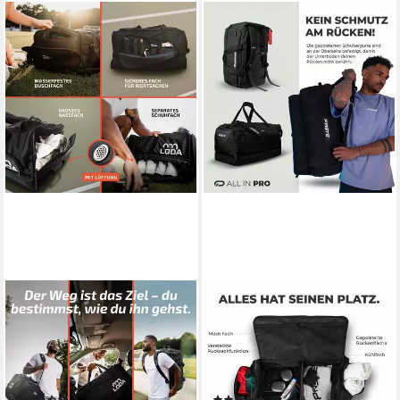
LODA SPORTS
PASTE®
Sporttasche team 68L -
Sporttasche & Fitness Tasche
Trainingstasche mit
XL 68L Schuhfach,
Rucksackfunktion &
Rucksackfunktion & Kühlfach
Schuhfach, 65 cm (L) x 30cm
Fußball (ALL IN PRO, in