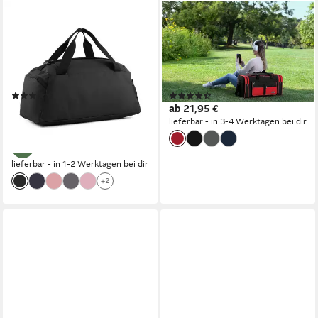
PUMA
EAAKIE
Sporttasche FUNDAMENTAL
Sporttasche Sporttasche
EXTRA SMALL SPORTS
Saunatasche Reisetasche
BAG, Sporttasche, mit
Fitnesstasche Damen Herren
mehreren Fächern, mit
Kinder
(66)
(37)
separater Schuhtasche
ab 20,99 €
ab 21,95 €
UVP
24,95 €
lieferbar - in 3-4 Werktagen bei dir
-16%
lieferbar - in 1-2 Werktagen bei dir
+2