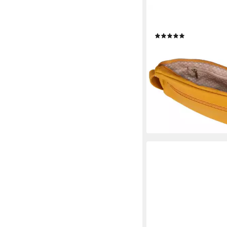
ZWEI
Gürteltasche Mademo
(2)
ab 42,91 €
UVP
49,90 €
-14%
lieferbar - in 3-4 Werktag
+20