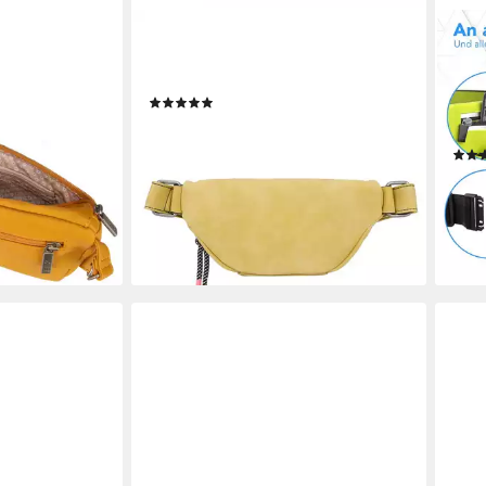
FRITZI AUS PREUSSEN
EAZY
iselle MH4
Gürteltasche Bitzi10, mit stufenlos
Lauf
verstellbarem Gurt
Bauc
(1)
Dame
43,19 €
UVP
59,99 €
Herr
en bei dir
-28%
lieferbar - in 3-4 Werktagen bei dir
18,8
+5
-35
liefe