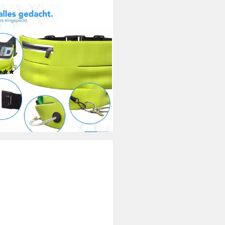
 CASE
gürtel Universal Sport
htasche Breit Bauchtasche
n Herren Sport Laufgürtel
en Bauchtasche Gelb
(4)
4 €
28,99 €
%
rbar - in 2-3 Werktagen bei dir
+4