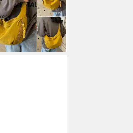
ltertasche, Handtasche für
t, Reisen, Alltag
(6)
0 €
39,99 €
rbar - in 6-7 Werktagen bei dir
+3