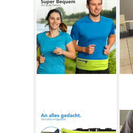
EAZY CASE
CACH
Laufgürtel Universal Sport
Bauc
Bauchtasche Breit Bauchtasche
Umhä