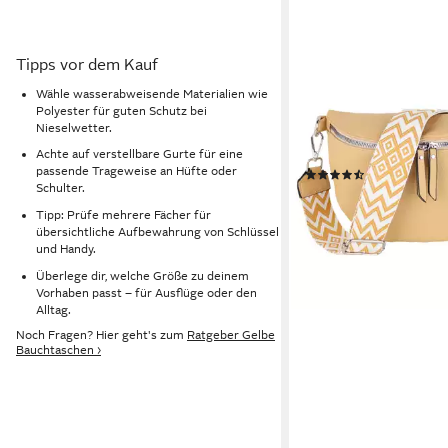
MIRROSI
Tipps vor dem Kauf
Bauchtasche Damen T
Wähle wasserabweisende Materialien wie
Umhängetasche, Brust
Polyester für guten Schutz bei
Nieselwetter.
26x18x9cm Veganes 
(Schultertasche für je
Achte auf verstellbare Gurte für eine
passende Trageweise an Hüfte oder
(142)
Crossbody Bag, Bohe
Schulter.
31,95 €
UVP
49,95 €
gemusterten& verstel
Tipp: Prüfe mehrere Fächer für
-36%
Schulterriemen
übersichtliche Aufbewahrung von Schlüssel
lieferbar - in 3-4 Werktag
und Handy.
+18
Überlege dir, welche Größe zu deinem
Vorhaben passt – für Ausflüge oder den
Alltag.
Noch Fragen? Hier geht's zum
Ratgeber Gelbe
Bauchtaschen ›