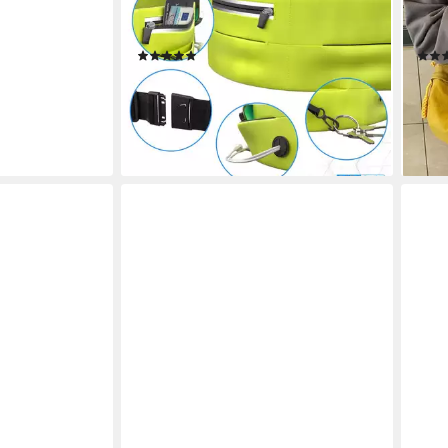
Damen Herren Sport Laufgürtel
Schu
Herren Bauchtasche Gelb
Arbei
(4)
18,84 €
19,6
28,99 €
-35%
-51%
lieferbar - in 2-3 Werktagen bei dir
liefe
+4