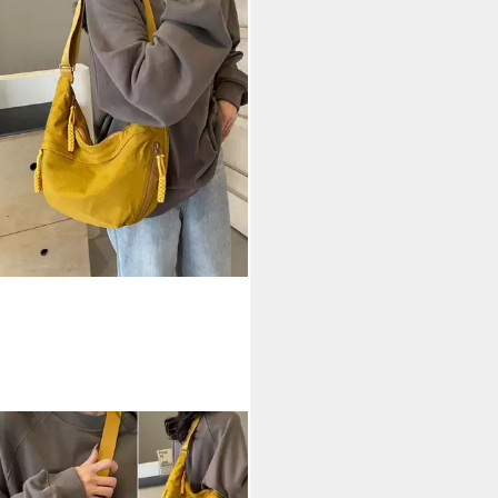
ITO
htasche Damen Gürteltasche
ngetasche CrossBody, Nylon