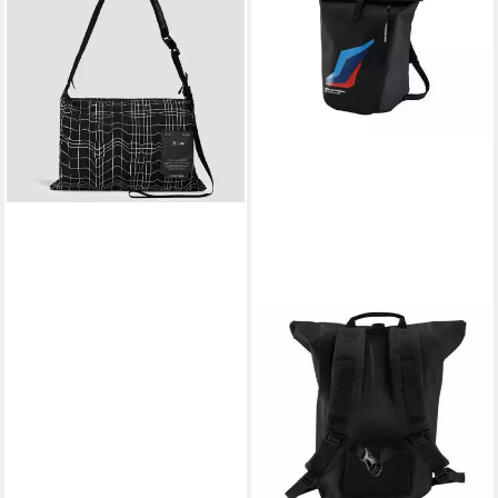
Schultertasche BMW M
Schultertasche Erlkönig
Umhängetasche Tasche (1-tlg)
129,99 €
lieferbar - in 2-3 Werktagen bei dir