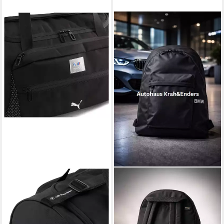
BMW
BMW
Sporttasche BMW M
Freizeitrucksack BMW
Motorsport Sporttasche
Rucksack 18L Modernes
Puma
Design Robustes Cordura
77,99 €