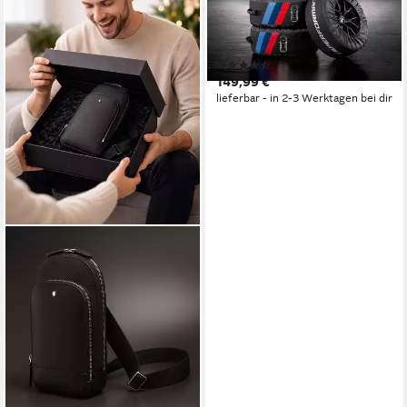
Performance Reifentaschen
inkl. Tragegriff 17" - 22" (1-
tlg)
(3)
149,99 €
lieferbar - in 2-3 Werktagen bei dir