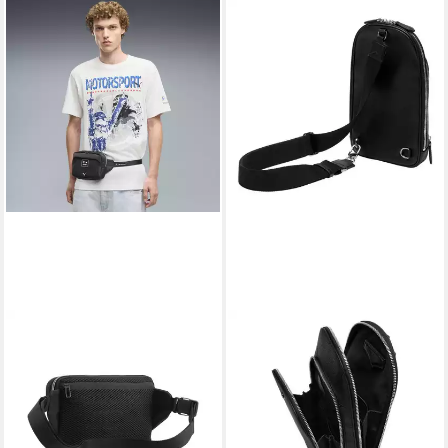
PUMA
BMW
Bauchtasche BMW M
Umhängetasche BMW
Motorsport Boxy 1,5 l
MONTBLANC
Bauchtasche Erwachsene
Umhängetasche Bag Schwarz
44,95 €
- 80225A8F293 (1-tlg)
624,99 €
649,99 €