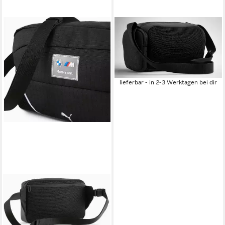
BMW
Gürteltasche BMW Crossbody
Gürteltasche M Motorsport
Bauchtasche (1-tlg)
59,99 €
lieferbar - in 2-3 Werktagen bei dir
BMW
Gürteltasche BMW
Gürteltasche Herren Klein M
Motorsport Bauchtasche