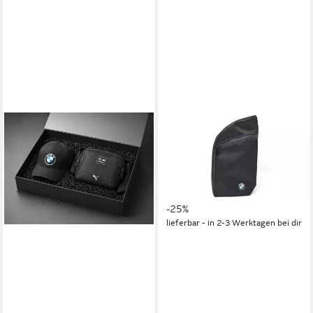
BMW
Mini Bag ORIGINAL BMW
Motoröl Tasche Öltasche inkl.
Öltrichter Handschuhe (1-tlg)
14,99 €
UVP
19,99 €
-25%
lieferbar - in 2-3 Werktagen bei dir