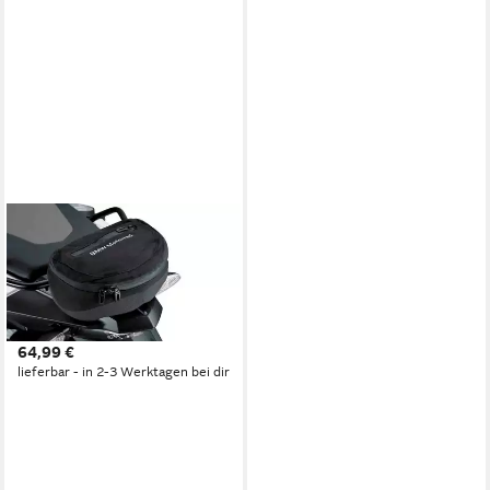
BMW
Aufbewahrungstasche BMW
Motorrad Enduro Hecktasche,
Tasche für F800/650GS (1-
tlg)
64,99 €
lieferbar - in 2-3 Werktagen bei dir