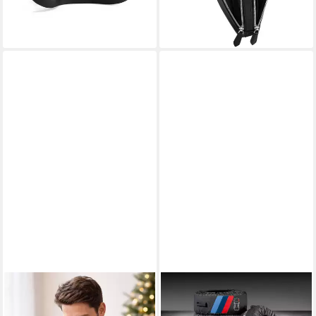
-4%
lieferbar - in 3-4 Werktagen bei dir
lieferbar - in 2-3 Werktagen bei dir
BMW
Reifentasche BMW M