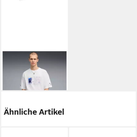
BMW
Bauchtasche BMW M
Motorsport Hüfttasche Puma
48,95 €
lieferbar - in 2-3 Werktagen bei dir
Ähnliche Artikel