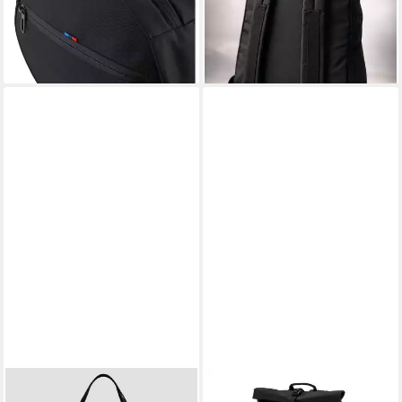
Tasche (1-tlg)
lieferbar - in 2-3 Werktagen bei dir
99,99 €
UVP
129,99 €
-23%
lieferbar - in 2-3 Werktagen bei dir
BMW