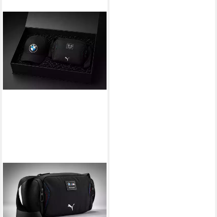
BMW
Umhängetasche
BMW M Motorsport
Geschenkset Geschenkbox