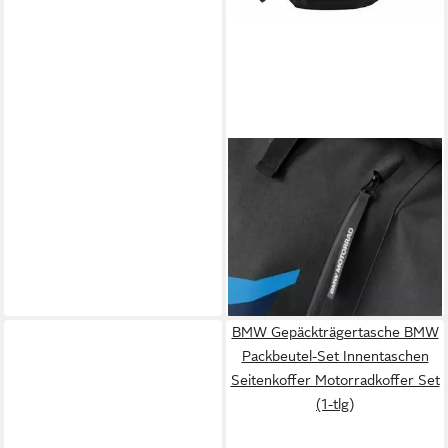
BMW
Tankrucksack BMW Motorrad
Rucksack Motorsport M
Perfomance Bag Backpack
Tasche (1-tlg)
74,99 €
lieferbar - in 2-3 Werktagen bei dir
BMW Gepäckträgertasche BMW
Packbeutel-Set Innentaschen
Seitenkoffer Motorradkoffer Set
(1-tlg)