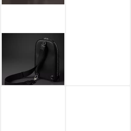
BMW
Umhängetasche BMW
Geschenkbox MONTBLANC
Umhängetasche Bag Schwarz
Geschenkset (1-tlg)
639,99 €
lieferbar - in 2-3 Werktagen bei dir