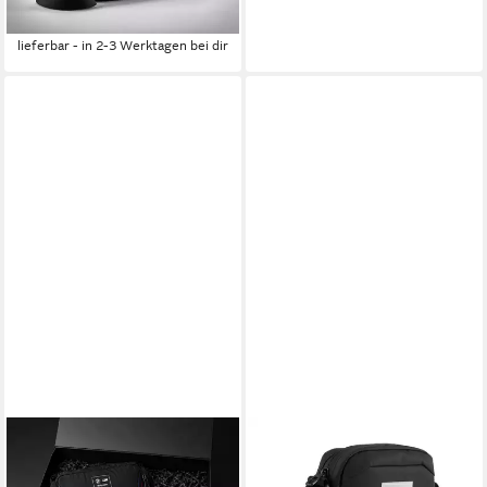
Mütze Umhängetasche
99,99 €
Tasche (1-tlg)
lieferbar - in 2-3 Werktagen bei dir