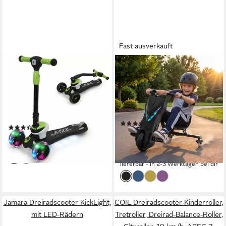
Fast ausverkauft
COX SWAIN
ACTIONBIKES MOTORS
Dreiradscooter COX SWAIN
Dreiradscooter Driftscooter
Kinderroller FLEX 3-Rad mit
Drifter 360, Roller
LED-Leuchtrollen, klappbar
60 kg
max. Benutzergewicht
13 kg
Gewicht
50 kg
max. Benutzergewicht
(6)
(6)
170,01 €
499,99 €
24,99 €
15,53 €
mtl. in 12 Raten
lieferbar - in 3-4 Werktagen bei dir
-66%
lieferbar - in 2-3 Werktagen bei dir
Jamara Dreiradscooter KickLight,
COIL Dreiradscooter Kinderroller,
mit LED-Rädern
Tretroller, Dreirad-Balance-Roller,