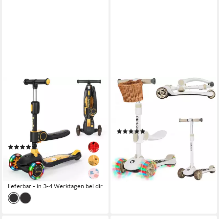
BREMTOY
LIONELO
Dreiradscooter Kinderroller
Dreiradscooter FRANKY
Tretroller Faltbar Scooter 1-8
20,00 kg
max. Benutzergewicht
2,90 kg
Gewicht
Jahren
(16)
50,00 kg
max. Benutzergewicht
54,99 €
69,99 €
(38)
-21%
46,99 €
UVP
75,99 €
lieferbar - in 2-3 Werktagen bei dir
(0,47 €/ 1 Stk)
-38%
lieferbar - in 3-4 Werktagen bei dir