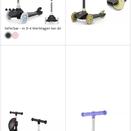
44,99 €
49,99 €
0 km
Reichweite
-10%
(31)
lieferbar - in 2-3 Werktagen bei dir
36,00 €
UVP
44,99 €
-20%
lieferbar - in 3-4 Werktagen bei dir
BREMTOY
BREMTOY
Dreiradscooter Kinderroller
Dreiradscooter
Tretroller Faltbarer Scooter 1-
Höhenverstellbare