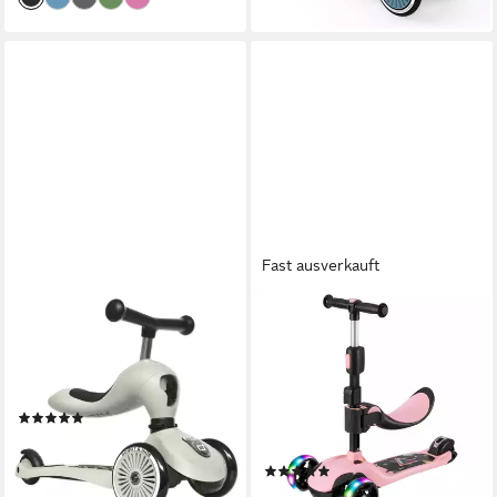
Fast ausverkauft
SCOOT AND RIDE
OUNUO
Kinderfahrzeug Lauflernhilfe
Dreiradscooter Kinderroller
Highwaykick 1
mit Klappsitz,
höhenverstellbar, mit LED, für
50,00 kg
max. Benutzergewicht
2 Jahre ab
(82)
109,90 €
50,00 kg
max. Benutzergewicht
10,04 €
mtl. in 12 Raten
(6)
lieferbar - in 2-3 Werktagen bei dir
52,99 €
UVP
95,99 €