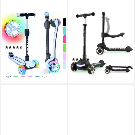
APOLLO
HYPERMOTION
Dreiradscooter LED
Dreiradscooter HyperMotion
Kinderscooter Kids pro 4
LUMI 2in1 Kinderroller mit
LED-Beleuchtung
60.00 kg
max. Benutzergewicht
50 kg
max. Benutzergewicht
(14)
100 km
Reichweite
49,99 €
UVP
69,90 €
(2)
-28%
29,90 €
lieferbar - in 4-5 Werktagen bei dir
lieferbar - in 3-4 Werktagen bei dir
+1