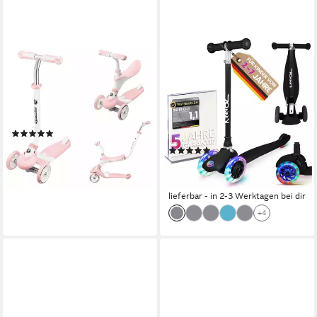
HYPERMOTION
KINNAZ
Dreiradscooter Roller 5in1 -
Dreiradscooter ab 2 Jahre
Rosa
LED, faltbar, Höhe flexibel,
Kinderoller, Scooter, Roller
50 kg
max. Benutzergewicht
0 km
Reichweite
50 kg
max. Benutzergewicht
2,7 kg
Gewicht
(3)
39,90 €
(21)
lieferbar - in 3-4 Werktagen bei dir
57,99 €
UVP
74,90 €
-23%
lieferbar - in 2-3 Werktagen bei dir
+4