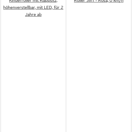
Kinderroller mit Klappsitz,
Roller 3in1 - Rosa, 0 km/h
höhenverstellbar, mit LED, für 2
Jahre ab