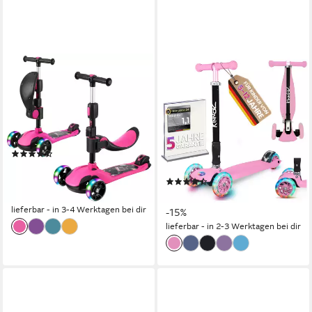
BREMTOY
KINNAZ
Dreiradscooter Kinderroller
Dreiradscooter ab 5 Jahre,
Tretroller Faltbarer Scooter 1-
LED Räder, Höhe flexibel,
14 Jahre
faltbar, Roller Scooter
Garantie
50,00 kg
max. Benutzergewicht
80 kg
max. Benutzergewicht
(96)
3,6 kg
Gewicht
56,99 €
UVP
89,99 €
(0,57 €/ 1 Stk)
(10)
79,90 €
-37%
UVP
93,80 €
lieferbar - in 3-4 Werktagen bei dir
-15%
lieferbar - in 2-3 Werktagen bei dir