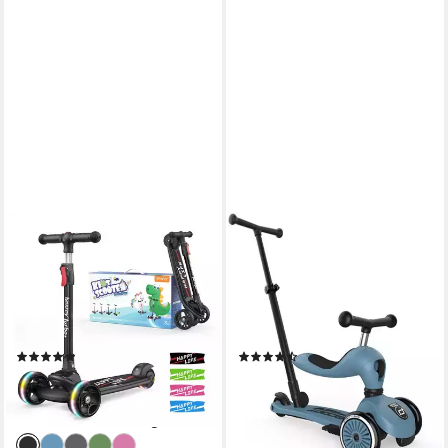
BESREY
SCOOT AND RIDE
Dreiradscooter Kinder
Dreiradscooter Highwaykick 1
Scooter Kinder Roller
Push and Go Kinderroller mit
Kinderroller ab 2 jahre faltbar
Sitz 2in1 Laufrad
80 kg
max. Benutzergewicht
50 kg
max. Benutzergewicht
(137)
(29)
56,99 €
129,90 €
UVP
99,99 €
11,86 €
mtl. in 12 Raten
-43%
lieferbar - in 2-3 Werktagen bei dir
lieferbar - in 2-3 Werktagen bei dir
+1