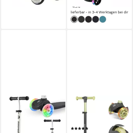
+4
-45%
lieferbar - in 3-4 Werktagen bei dir
HYPERMOTION
LIONELO
Dreiradscooter Dreirad-Roller
Dreiradscooter JESSY
für Kinder von 3 bis 8 Jahren
50,00 kg
max. Benutzergewicht
2,35 kg
Gewicht
TRINGO
(47)
50,00 kg
max. Benutzergewicht