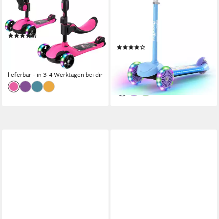
14 Jahre
Kinderroller mit leuchtendem
Deck und PU-LED Rädern
50,00 kg
max. Benutzergewicht
50,00 kg
max. Benutzergewicht
(96)
56,99 €
UVP
89,99 €
(18)
(0,57 €/ 1 Stk)
39,99 €
UVP
59,99 €
-37%
-33%
lieferbar - in 3-4 Werktagen bei dir
lieferbar - in 3-4 Werktagen bei dir