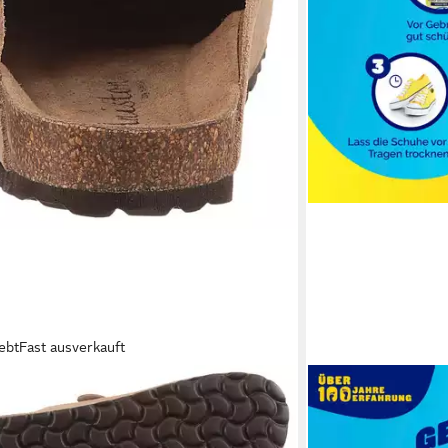
ebt
Fast ausverkauft
 SHOES
SCHOLL
usschuh, Sommerschuh, mit
Schuhdeo Fresh Step
ischem Fußbett
Sofortige Frische &