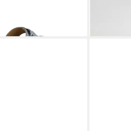
SCHOLL
Pantolette
Fea New Hausschuh
99,90 €
UVP
110,00 €
UVP
129,90 
-23%
 - in 2-3 Werktagen bei dir
lieferbar - in 2-3 Werk