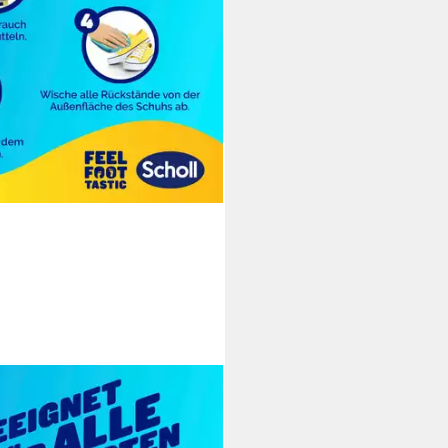
 (Duo-Set, 2-St., - 2er Pack),
 24h Geruchsschutz – ideal für