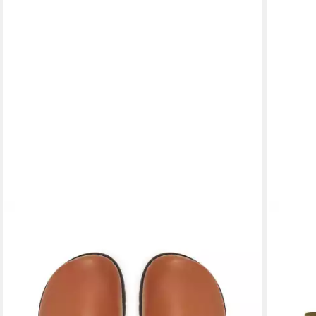
SCHOLL
Pantoletten Fae Studs F30938 Braun Pantolette
84,99 €
lieferbar - in 3-4 Werktagen bei dir