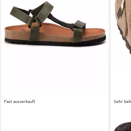
Fast ausverkauft
Sehr beli
SCHOLL
ANISTON
Sandalen Heaven Ad F23009 1043 390 Olive
Clog Ha
Sandale
ergonom