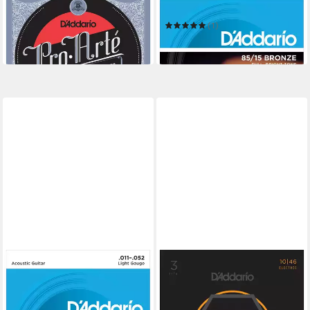
Saiten
Saiten
ab 20,52 €
(1)
in 3-4 Werktagen bei dir
10,80 €
in 3-4 Werktagen bei dir
DADDARIO
DADDARIO
Saiten
Saiten
7,99 €
43,09 €
in 3-4 Werktagen bei dir
in 3-4 Werktagen bei dir