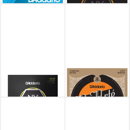
DADDARIO
DADDARIO
Saiten
Saiten
56,16 €
14,15 €
in 3-4 Werktagen bei dir
in 3-4 Werktagen bei dir