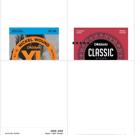
DADDARIO
DADDARIO
Saiten
Saiten
7,45 €
(1)
in 3-4 Werktagen bei dir
ab 10,69 €
in 3-4 Werktagen bei dir
DADDARIO
DADDARIO