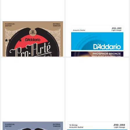
DADDARIO
DADDARIO
Saiten
Saiten
9,40 €
(1)
in 3-4 Werktagen bei dir
16,90 €
in 2-3 Werktagen bei dir
DADDARIO
DADDARIO