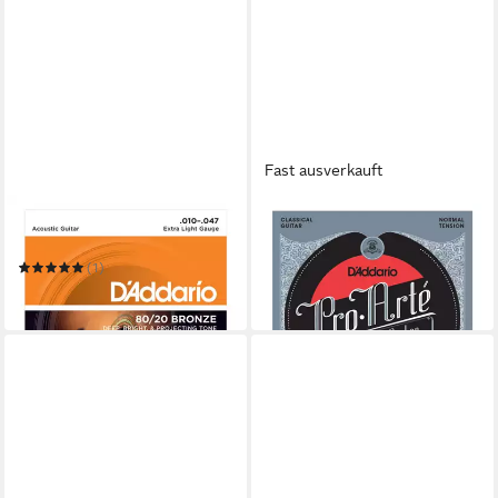
Fast ausverkauft
DADDARIO
DADDARIO
Saiten
Saiten
16,99 €
(1)
in 2-3 Werktagen bei dir
9,61 €
in 3-4 Werktagen bei dir