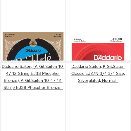
DADDARIO
DADDARIO
Saiten
Saiten
16,09 €
18,25 €
in 3-4 Werktagen bei dir
in 3-4 Werktagen bei dir
Daddario Saiten, (A-Git.Saiten 10-
Daddario Saiten, K-Git.Saiten
47 12-String EJ38 Phosphor
Classic EJ27N-3/4 3/4 Size,
Bronze), A-Git.Saiten 10-47 12-
Silverplated, Normal -
String EJ38 Phosphor Bronze -