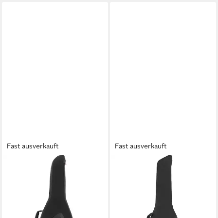
Dreadnought Gigbag - Tasche
Gitarren
für Westerngitarren
Fast ausverkauft
Fast ausverkauft
FENDER
FENDER
Gitarrentasche (Gigbag
Gitarrentasche (Gigbag
FE620 Electric Guitar,
FB405 Electric Bass, Bass-
Gitarrenkoffer und
Gigbags, Bags für E-Bässe),
Gitarrentaschen, E-Gitarren
Gigbag FB405 Electric Bass -