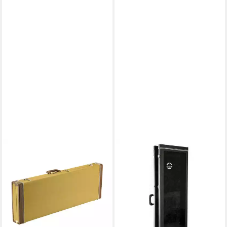
FENDER
FENDER
E-Gitarren-Koffer, Classic
E-Gitarren-Koffer, Guitar
Series Case
Display Case Black - Koffer
Stratocaster/Telecaster
für E-Gitarren
235,44 €
Tweed - Koffer für
lieferbar - in 4-5 Werktagen bei dir
182,52 €
lieferbar - in 4-5 Werktagen bei dir