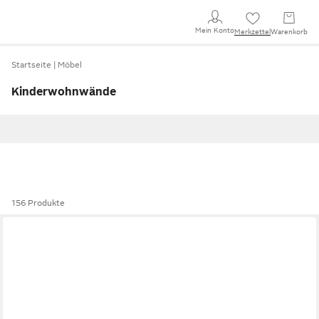
Mein Konto
Merkzettel
Warenkorb
Startseite
Möbel
Kinderwohnwände
156 Produkte