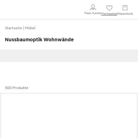
Mein Konto
Merkzettel
Warenkorb
Startseite
Möbel
Nussbaumoptik Wohnwände
500 Produkte