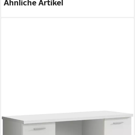
Ähnliche Artikel