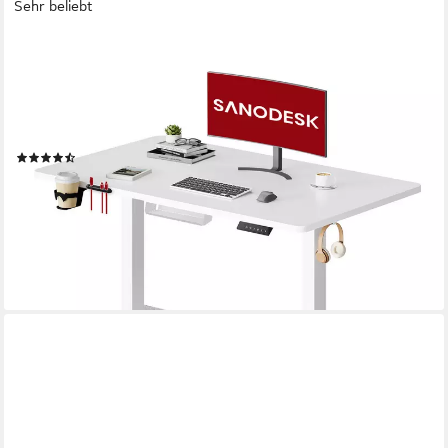
Sehr beliebt
SANODESK
Schreibtisch Elektrisch höhenverstellbarer Schreibtisch (inkl.
vielseitigem Zubehör, 2-Fach-Teleskop mit Memory-Steuerung &
Anti-kollisionssystem), schnelle Montage, Max. Load: 100 KG,
verschiedene Größen zur Auswahl
(405)
ab 88,88 €
UVP
199,99 €
-56%
lieferbar - in 5-6 Werktagen bei dir