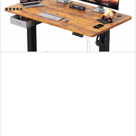
vier Platten)
(178)
ab 119,99 €
UVP
519,00 €
nur bis Dienstag
-77%
lieferbar - in 5-6 Werktagen bei dir
+5