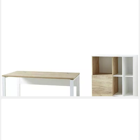
GERMANIA
Büromöbel-Set GW-Lioni, (Set, 2-tlg)
694,92 €
UVP
1.179,00 €
-41%
lieferbar - in 8-10 Werktagen bei dir