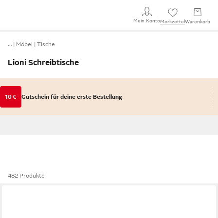
Mein Konto
Merkzettel
Warenkorb
…
Möbel
Tische
Lioni Schreibtische
10 €
Gutschein für deine erste Bestellung
482 Produkte