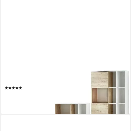
GERMANIA
Büromöbel-Set GW-Lioni, (Set, 4-tlg)
(3)
949,99 €
UVP
2.049,00 €
-54%
lieferbar in 4 Wochen