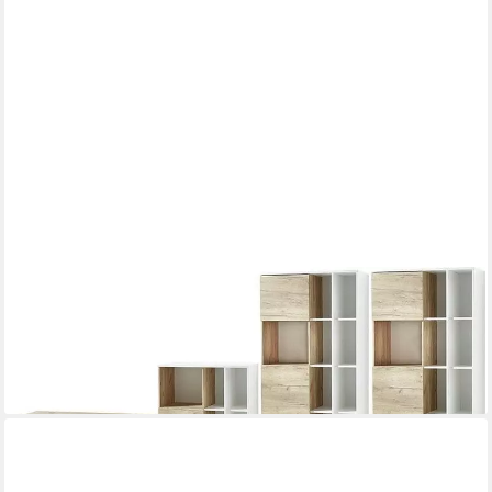
GERMANIA
Büromöbel-Set GW-Lioni, (Set, 5-tlg)
1.199,98 €
UVP
2.639,00 €
-55%
lieferbar in 4 Wochen