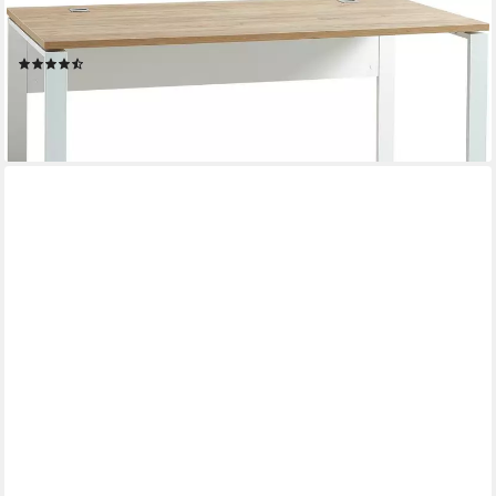
GERMANIA
Schreibtisch GW-Lioni
(4)
339,05 €
UVP
659,00 €
-49%
lieferbar - in 8-10 Werktagen bei dir