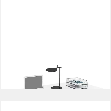
VCM
Schreibtisch Lona, rechteckig, Tiefe 50 cm, X-Fuß weiß
274,79 €
lieferbar - in 3-4 Werktagen bei dir