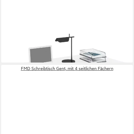
VCM
Schreibtisch Lona, rechteckig, Tiefe 50 cm, Bügel-Fuß weiß
274,79 €
lieferbar - in 3-4 Werktagen bei dir
FMD Schreibtisch Gent, mit 4 seitlichen Fächern