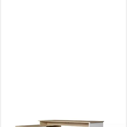
MASSENO
Schreibtisch GARDA 167,5 x 76 cm mit 1 Schubladen und 1
Türen Eiche Sonoma
249,00 €
336,00 €
-26%
lieferbar in 4 Wochen