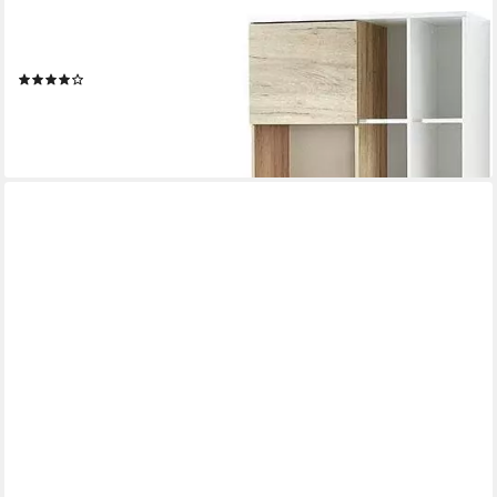
GERMANIA
Büromöbel-Set GW-Lioni, (Set, 2-tlg)
(5)
549,99 €
UVP
1.039,00 €
-47%
lieferbar - in 8-10 Werktagen bei dir