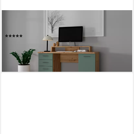
FORTE
Schreibtisch NET160, viel Stauraum, Tischplatte bis 50 kg
belastbar
(1)
179,99 €
UVP
359,00 €
-50%
lieferbar in 3 Wochen