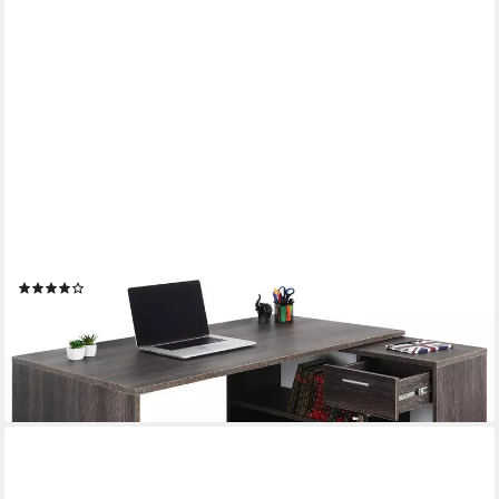
RICOO
Eckschreibtisch WM083-VW (1-St), Schreibtisch Bürotisch Ecke
für Kinder & Erwachsene klein in L Form
(20)
199,99 €
UVP
347,99 €
-43%
lieferbar - in 2-3 Werktagen bei dir