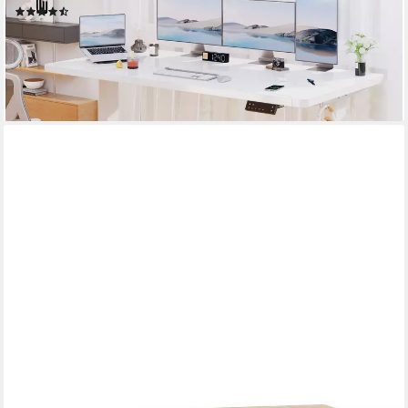
(7)
ab 199,90 €
UVP
1.059,99 €
-81%
lieferbar - in 5-6 Werktagen bei dir