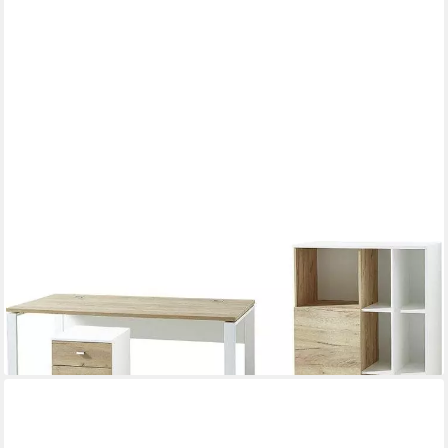
GERMANIA
Büromöbel-Set GW-Lioni, (Set, 3-tlg)
798,33 €
UVP
1.439,00 €
-45%
lieferbar in 4 Wochen