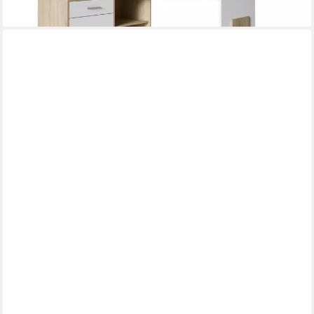
GERMANIA
Büromöbel-Set Lioni, (3-teilig), 120 cm, Kompaktschreibtisch mit
2x Aktenschrank
1.175,79 €