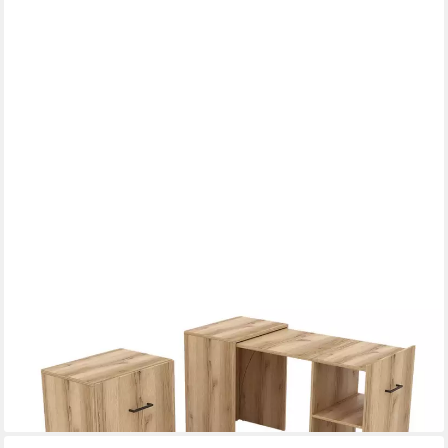
MASSENO
Schreibtisch INTELLO 131,5 x 75 cm Eichefarben
229,00 €
309,00 €
-26%
lieferbar in 4 Wochen