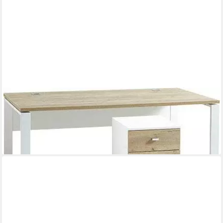
GERMANIA
Büromöbel-Set GW-Lioni, (Set, 2-tlg)
439,96 €
UVP
1.039,00 €
-58%
lieferbar in 4 Wochen