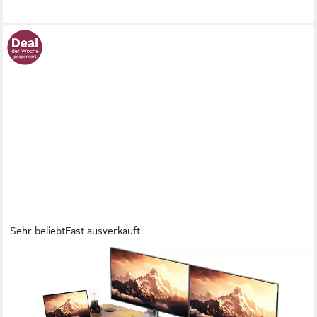
lieferbar in 3 Wochen
Sehr beliebt
Fast ausverkauft
HOMALL
Schreibtisch Schreibtisch Höhenverstellbarer mit Gedächtnis
und Sitzerinnerung (Tischbreite 140/160/180^80 cm mit
Schublade, ausgestattet mit USB-Ladeanschluss, bestehend aus