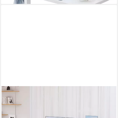
FURNICOPIA
Schreibtisch Höhenverstellbar mit einer 25 mm dicken
einteiligen Tischplatte (25 mm dicke, nahtlose, monolithische
Tischplatten Keine gespleiBten Platten Vielseitig und hochwertig
Erinnerung bei langerem Stehen)