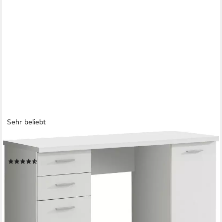
Sehr beliebt
FORTE
Schreibtisch Netta, Breite 145 cm, mit Schubladen
(179)
149,99 €
UVP
479,00 €
-69%
lieferbar - in 1-2 Werktagen bei dir
+1