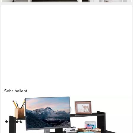
Sehr beliebt
YAHEETECH
Schreibtisch Computertisch Laptoptisch, Bürotisch mit
Schublade & Verstellbarem Ablagefach
(142)
69,99 €
UVP
149,99 €