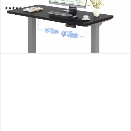
120/140/160/180
(121)
ab 219,99 €
UVP
409,99 €
-46%
lieferbar - in 6-7 Werktagen bei dir
+8