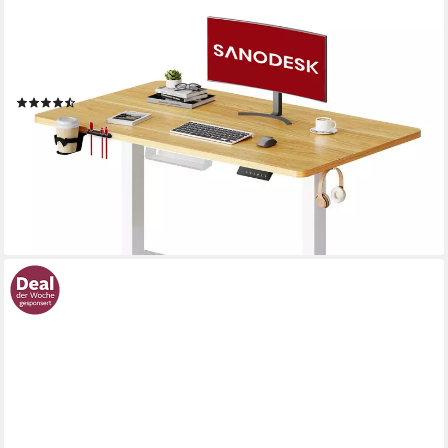
Schreibtisch Elektrisch höhenverstellbarer Schreibtisch (inkl.
vielseitigem Zubehör, 2-Fach-Teleskop mit Memory-Steuerung &
Anti-kollisionssystem), schnelle Montage, Max. Load: 100 KG,
verschiedene Größen zur Auswahl
(405)
ab 88,88 €
UVP
199,99 €
-56%
lieferbar - in 5-6 Werktagen bei dir