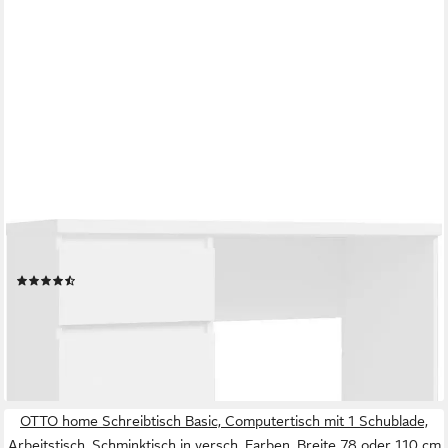
FORTE
Schreibtisch NET 106
(4)
149,99 €
UVP
359,00 €
-58%
lieferbar - in 6-8 Werktagen bei dir
OTTO home Schreibtisch Basic, Computertisch mit 1 Schublade,
Arbeitstisch, Schminktisch in versch. Farben, Breite 78 oder 110 cm