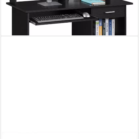
-53%
lieferbar - in 3-4 Werktagen bei dir
WOLTU