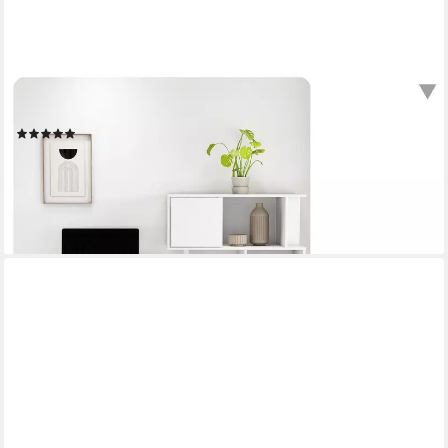
OTTO HOME
Schreibtisch Inovo, als Eckschreibtisch oder Schreibtisch
nutzbar, viel Stauraum
(8)
129,99 €
UVP
259,99 €
-50%
lieferbar in 6 Wochen