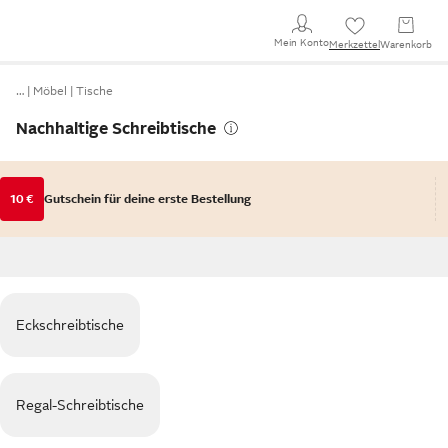
Mein Konto
Merkzettel
Warenkorb
…
Möbel
Tische
Nachhaltige Schreibtische
10 €
Gutschein für deine erste Bestellung
Eckschreibtische
Regal-Schreibtische