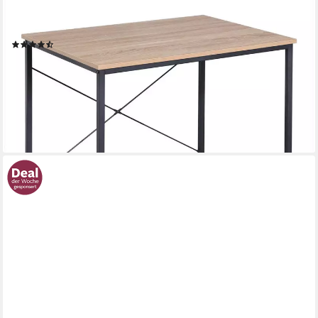
Schreibtisch (1-St), Computertisch, für Büro Homeoffice
Arbeitszimmer Schlafzimmer
(65)
33,99 €
UVP
78,99 €
-57%
lieferbar - in 4-5 Werktagen bei dir