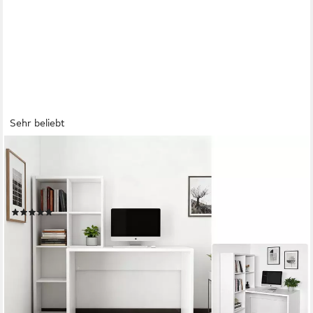
Sehr beliebt
OTTO HOME
Regal-Schreibtisch Triest, Computertisch mit Raumtrenner,
Breite 156 cm, Regalelement flexibel montierbar, 6 Fächer,
Tischbreite 120 cm
(28)
149,99 €
UVP
299,99 €
-50%
lieferbar - am nächsten Werktag bei dir