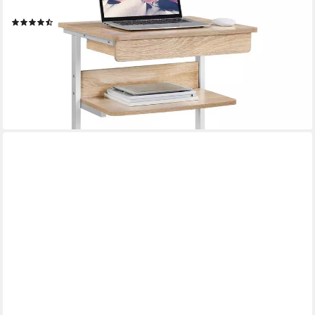
Homeoffice
(62)
49,99 €
UVP
76,99 €
-35%
lieferbar - in 3-4 Werktagen bei dir