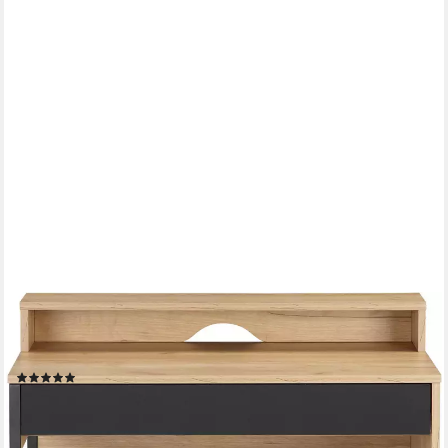
OTTO HOME
Schreibtisch Moid, Computertisch in modernem Design, Breite
80 cm, mit Schublade, Kabeldurchlass & Metallkufe
(24)
89,99 €
UVP
139,99 €
-36%