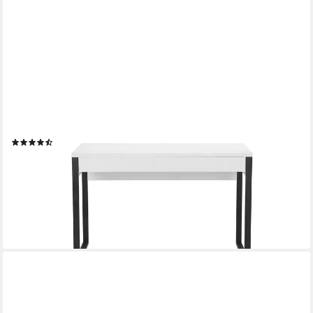
OTTO HOME
Schreibtisch Moid, Computertisch im modernen Design, Breite
120/140/160 cm, mit Metallbeinen & Schublade
(350)
ab 129,99 €
UVP
349,99 €
-63%
lieferbar - am nächsten Werktag bei dir