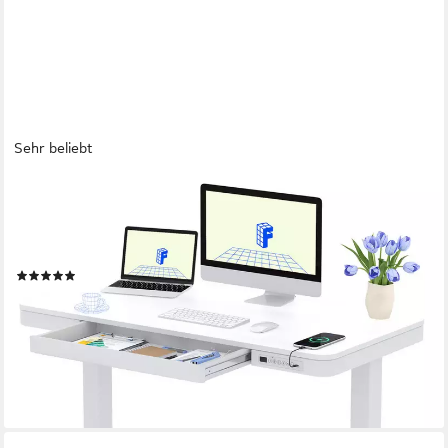
Sehr beliebt
FLEXISPOT
Schreibtisch Höhenverstellbarer Schreibtisch MIT Schubladen
(mit LED-Höhenanzeige, 4 Speicherhöhen, Anti-Kollisionssystem,
USB-C Anschluss), EINFACHE MONTAGE, leise & ergonomisch
(26)
ab 219,99 €
UVP
459,99 €
-52%
lieferbar - in 6-7 Werktagen bei dir