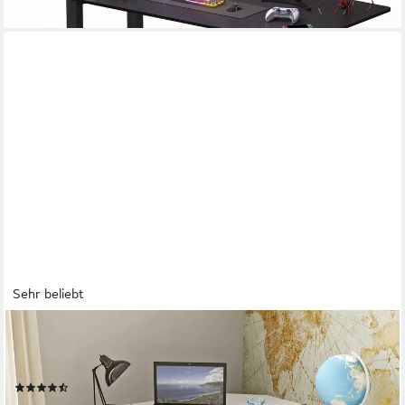
lieferbar - in 3-4 Werktagen bei dir
Sehr beliebt
HOME AFFAIRE
Schreibtisch RINO, Breite 80 cm, Eckschreibtisch im modernen
Design
(30)
89,99 €
UVP
117,99 €