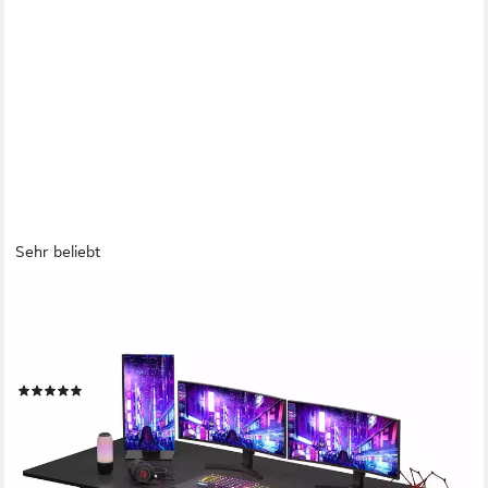
Sehr beliebt
FLEXISPOT
Schreibtisch Elektrisch höhenverstellbarer Tisch mit
Doppelmotor (Höhenverstellbarer Schreibtisch elektrisch),
Gaming Tisch, 4-Beinen, 2 Motoren, 2-Fach-Teleskop
(55)
ab 219,00 €
UVP
399,99 €
-45%