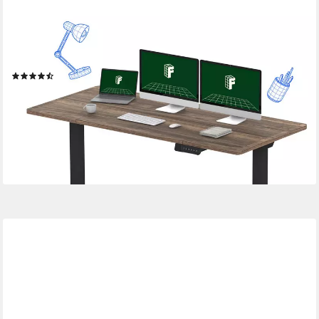
FLEXISPOT
Schreibtisch Sitz-Steh-Tisch mit Memory-Funktionen
(110X54/140X70/ 160X70/ 180X80/ 200X80 CM), Dual-
Motor, 4 Speicherplätze, Anti-Kollisionssystem
(49)
ab 199,99 €
UVP
339,99 €
-41%
lieferbar - in 5-6 Werktagen bei dir