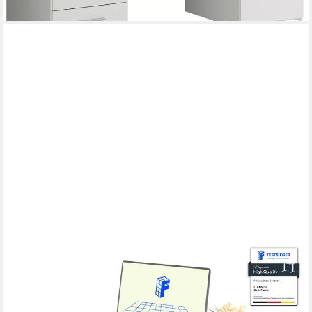
FLEXISPOT
Schreibtisch Basic Plus höhenverstellbarer Schreibtisch mit
Premium-Zubehör-Set (2 Motore & 2-Fach-Teleskop & 4
Höhenspeichertasten), MIT 25MM einteiliger Tischplatte,