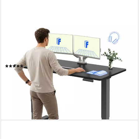
FLEXISPOT
Schreibtisch Elektrisch Höhenverstellbarer Schreibtisch EC5
LITE mit Dualmotor (25MM einteiliger Tischplatte & 3-fach
Teleskop, 4 Speicherhöhen & Antikollisionssystem),
120x80/140x80/160x80/180x80
(6)
ab 251,99 €
UVP
549,99 €
nur bis Dienstag
-54%
lieferbar - in 6-7 Werktagen bei dir
+7