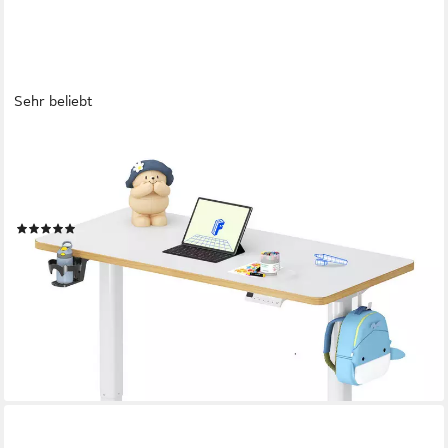
Sehr beliebt
FLEXISPOT
Schreibtisch Kinderschreibtisch Höhenverstellbar (16mm
Abgerundete Tischecken, LED-Display & 3 Speichertaste), MIT
2xHaken& 1xBecherhalter, Kindersicherung
(25)
ab 149,99 €
UVP
329,99 €
nur bis Dienstag
-55%
lieferbar - in 6-7 Werktagen bei dir