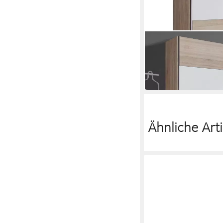
HELVETIA
Schwebetürenschrank
221 x 210 x 61 cm
B/H/T
967,00 €
lieferbar in 7 Wochen
Ähnliche Arti