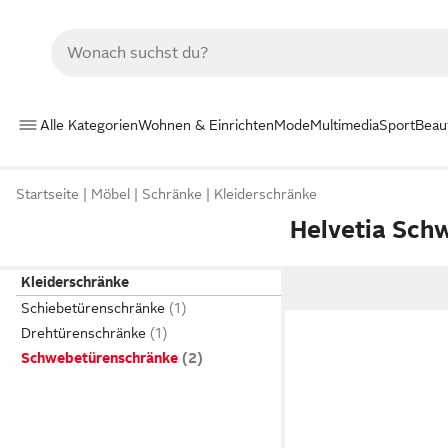
Alle Kategorien
Wohnen & Einrichten
Mode
Multimedia
Sport
Beau
Startseite
Möbel
Schränke
Kleiderschränke
Helvetia Sch
Kleiderschränke
Schiebetürenschränke
Drehtürenschränke
Schwebetürenschränke