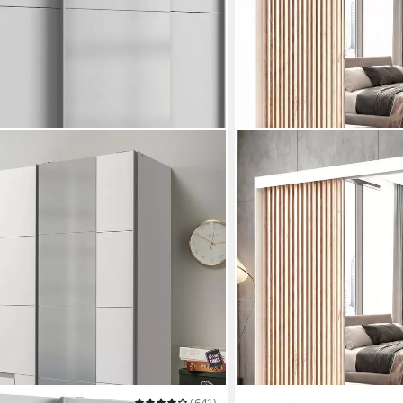
(641)
A&J MÖBELLAND GMBH