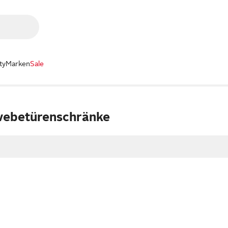
ty
Marken
Sale
webetürenschränke