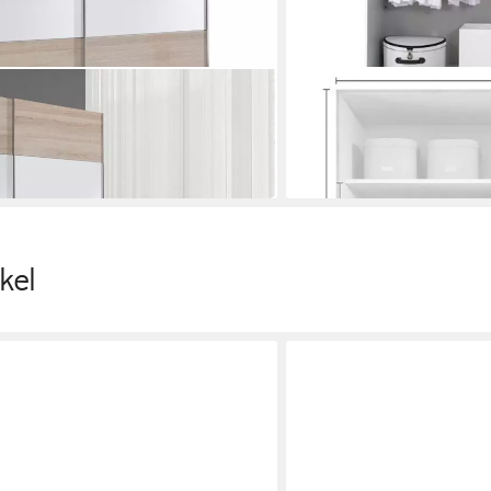
HELVETIA
 Beta
Schwebetürenschrank Bet
200 x 200 x 61 cm
B/H/T
1.044,00 €
lieferbar in 7 Wochen
kel