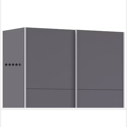
RAUCH
Schwebetürenschrank Kleiderschrank Drehtürenschrank
Schrank Garderobe KRONACH (in 3 Ausstattungen
BASIC/CLASSIC/PREMIUM, Breiten 131/175/218/261 cm)
optional ohne, mit 1 oder 2 Spiegel, viel Stauraum MADE IN
(99)
GERMANY
ab 267,94 €
UVP
599,00 €
-55%
lieferbar in 3 Wochen
+19