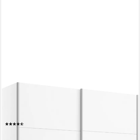
OTTO HOME
Schwebetürenschrank Kleiderschrank Schrank Garderobe
Schlafzimmerschrank THANOS (3 verschiedene Ausstattungen
BASIC/CLASSIC/PREMIUM (inkl. SOFT-CLOSE) Optional mit
Spiegel, Metall-Griffleisten alufarben MADE IN GERMANY
(74)
ab 300,16 €
UVP
699,00 €
-57%