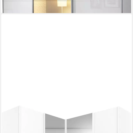
lieferbar in 3 Wochen
RAUCH
Schwebetürenschrank Schrank Garderobe Eckkleiderschrank
QUADRA Front in Dekor/Hochglanz (in den Höhen 210/229 cm,
inkl. Soft-Close-Funktion) großer Eckschrank mit viel Stauraum,