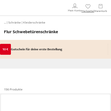
Mein Konto
Merkzettel
Warenkorb
…
Schränke
Kleiderschränke
Flur Schwebetürenschränke
10 €
Gutschein für deine erste Bestellung
156 Produkte