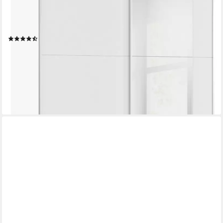
AURELIO (3 Ausstattungen BASIC/CLASSIC/PREMIUM (inkl.
SOFT-CLOSE-FUNKTION) zeitloses Design, viele Farben,
Breiten 175/218/261 cm MADE IN GERMANY
(42)
ab 290,00 €
UVP
699,00 €
-59%
lieferbar in 3 Wochen
+1