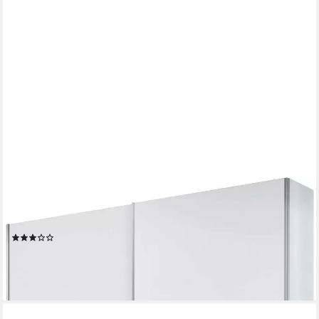
SCHLAFKONTOR
Schwebetürenschrank Time Schrank, Kleiderschrank mit
Schiebetüren 4 Türelemente als Schachbrettoptik
(78)
ab 199,99 €
UVP
399,00 €
-50%
lieferbar - in 1-2 Werktagen bei dir