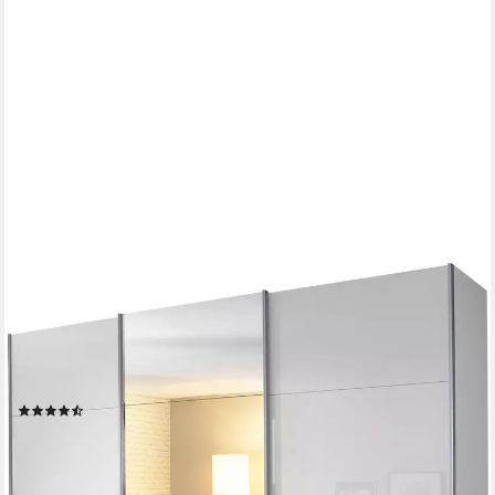
RAUCH
Schwebetürenschrank Kleiderschrank Schrank Garderobe
Wäscheschrank Ankleide KULMBACH (Breiten 271/360 cm
Höhen 210/230 cm) inkl. Schubkasteneinsatz und extra
Einlegeböden MADE IN GERMANY
(256)
ab 931,34 €
UVP
1.999,00 €
-53%