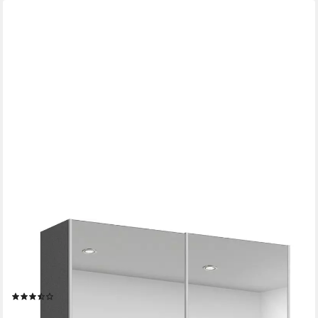
RAUCH
Schwebetürenschrank Kleiderschrank Schrank Garderobe
REFLECT inkl. praktischer Innenausstattung mit 2 Stoffboxen
MADE IN GERMANY
(9)
ab 365,99 €
UVP
899,00 €