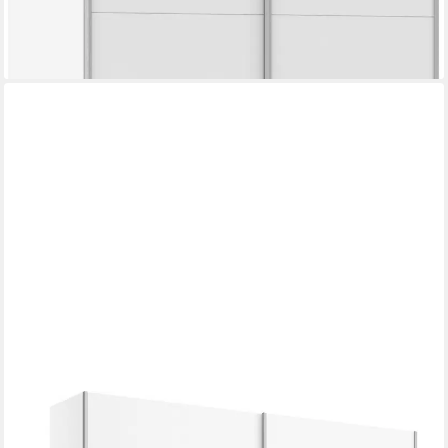
lieferbar in 3 Wochen
+19
RAUCH
Schwebetürenschrank AURELIO Kleiderschrank Garderobe (3