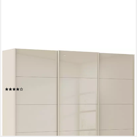
OTTO HOME
Schwebetürenschrank Kleiderschrank Schrank Garderobe
AGORDO mit Glasfront (Breiten 203/271/315/360 cm, Höhen
210/229 cm) durchdachte Innenausstattung, in 4 Breiten und 2
Höhen MADE IN GERMANY
(8)
1.500,18 €
UVP
1.799,00 €
-17%
lieferbar in 3 Wochen