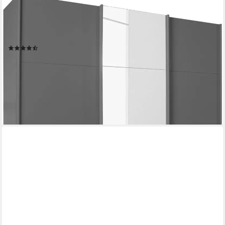
RAUCH
Schwebetürenschrank Kleiderschrank Schrank Garderobe
Wäscheschrank KEPAN inkl. Schubladen-Einsatz und extra
Einlegeböden MADE IN GERMANY
(3304)
ab 705,77 €
UVP
1.299,00 €
-46%
lieferbar in 3 Wochen