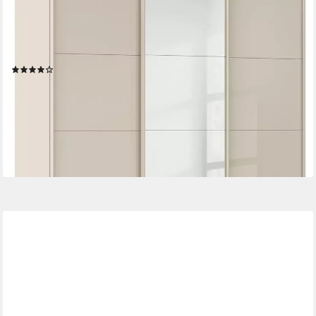
Schwebetürenschrank Kleiderschrank Kleiderschränke Schrank
Garderobe AGORDO mit Glasfront (Breiten 203/271/315/360
cm, Höhen 210/229 cm) durchdachte Innenausstattung, in 4
Breiten und 2 Höhen MADE IN GERMANY
(17)
ab 742,10 €
UVP
1.299,00 €
-43%
lieferbar in 3 Wochen