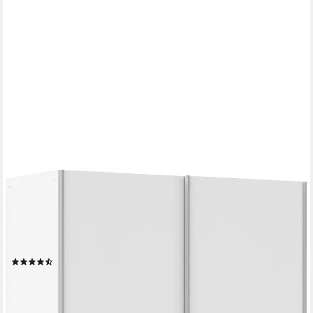
RAUCH
Schwebetürenschrank Kleiderschrank Drehtürenschrank
Schrank Garderobe KRONACH (in 3 Ausstattungen
BASIC/CLASSIC/PREMIUM, Breiten 131/175/218/261 cm)
optional ohne, mit 1 oder 2 Spiegel, viel Stauraum MADE IN
(99)
GERMANY
ab 269,50 €
UVP
599,00 €
-55%