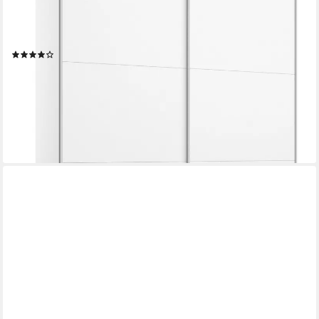
Ausstattungen BASIC/CLASSIC/PREMIUM (inkl. SOFT-CLOSE-
FUNKTION) 3 verschiedene Ausstattungsvarianten Griffe aus
Metall MADE IN GERMANY
(233)
ab 279,99 €
UVP
599,00 €
-53%
lieferbar in 3 Wochen
+2