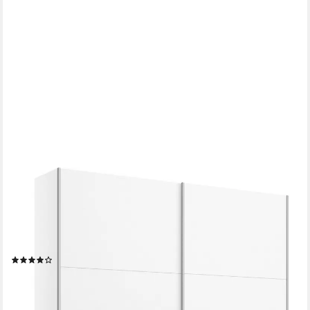
RAUCH
Schwebetürenschrank AURELIO Kleiderschrank Garderobe (3
Ausstattungen BASIC/CLASSIC/PREMIUM (inkl. SOFT-CLOSE-
FUNKTION) 3 verschiedene Ausstattungsvarianten Griffe aus
Metall MADE IN GERMANY
(233)
ab 279,99 €
UVP
599,00 €
-53%