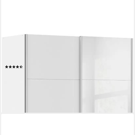
RAUCH
Schwebetürenschrank Kleiderschrank Schrank
KinderzimmerSUBITO Dekor- & Spiegelelemente B 136 & 181 -
Höhe 197 cm - MADE IN GERMANY
(685)
ab 379,99 €
UVP
899,00 €
-58%
lieferbar in 3 Wochen