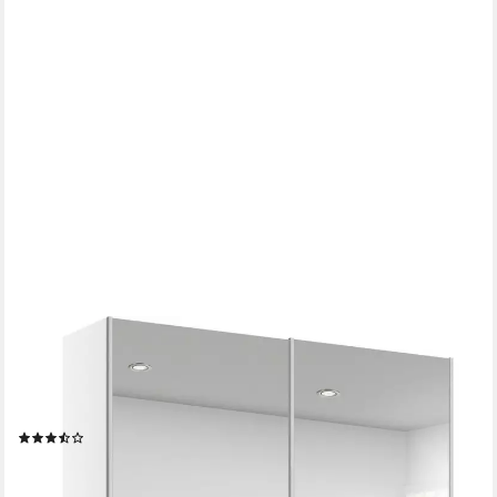
RAUCH
Schwebetürenschrank Kleiderschrank Schrank Garderobe
REFLECT inkl. praktischer Innenausstattung mit 2 Stoffboxen
MADE IN GERMANY
(9)
ab 403,99 €
UVP
899,00 €
-55%