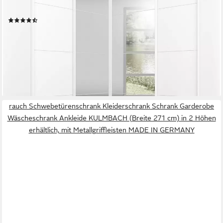
Maß 181x187 cm MADE IN GERMANY
(4)
ab 1.033,45 €
UVP
2.599,00 €
-60%
lieferbar in 3 Wochen
+1
rauch Schwebetürenschrank Kleiderschrank Schrank Garderobe
Wäscheschrank Ankleide KULMBACH (Breite 271 cm) in 2 Höhen
erhältlich, mit Metallgriffleisten MADE IN GERMANY