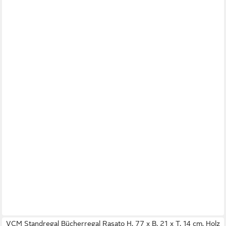
VCM Standregal Bücherregal Rasato H. 77 x B. 21 x T. 14 cm, Holz