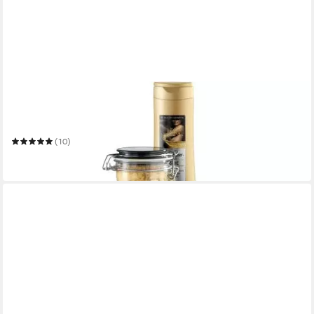
WENKO
Badregal Yago
30 x 104 x 40 cm
B/H/T
(10)
86,99 €
in 3-4 Werktagen bei dir