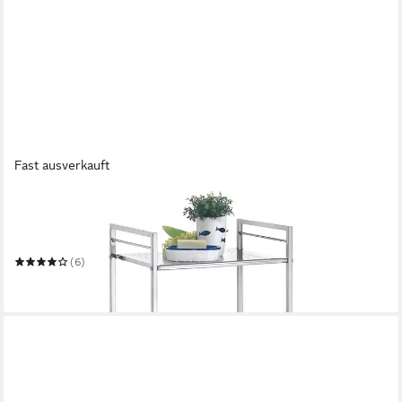
Fast ausverkauft
IDIMEX
Badregal MATIS
Mehrere Größen
(6)
ab 38,95 €
in 3-4 Werktagen bei dir