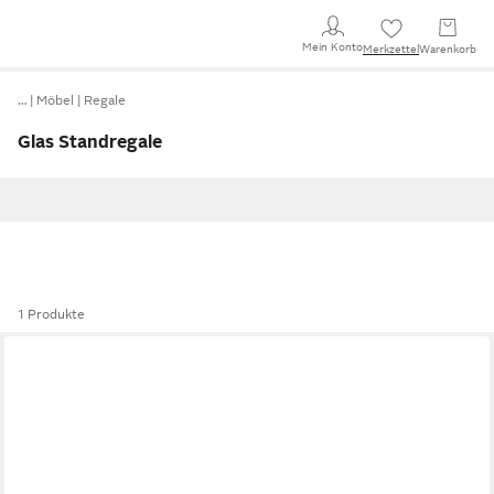
Mein Konto
Merkzettel
Warenkorb
…
Möbel
Regale
Glas Standregale
1 Produkte