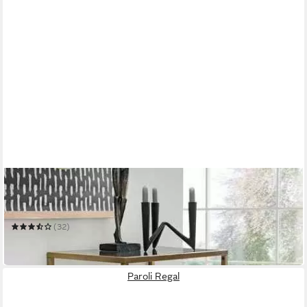
PAROLI
Regal Regal
50 x 93 x 36 cm
B/H/T
(32)
71,25 €
in 5-6 Werktagen bei dir
Paroli Regal