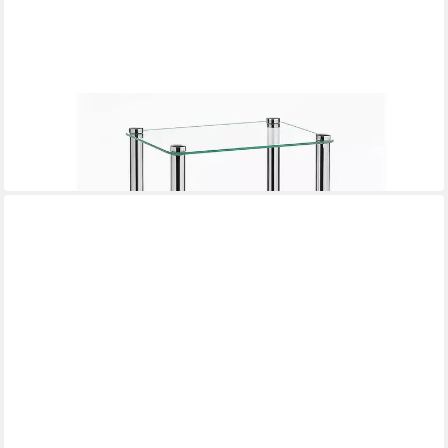
KELA
Badregal Lars
79,95 €
in 4-5 Werktagen bei dir