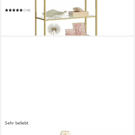
Standregal Regal mit 6 Ablagen
(14)
79,99 €
UVP
126,99 €
-37%
in 4-5 Werktagen bei dir
Sehr beliebt
VASAGLE