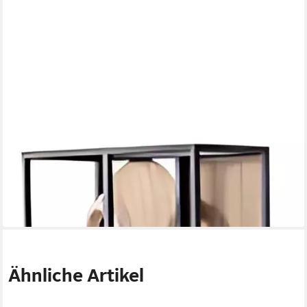
JVMOEBEL
Standregal Filigranes Loft Regal mit eleganter Struktur und
charmanten Details
35 x 180 x 60 cm
B/H/T
1.059,00 €
UVP
1.500,00 €
-29%
lieferbar in 10 Wochen
Ähnliche Artikel