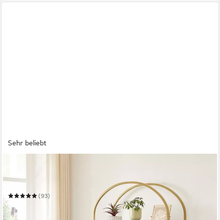
Sehr beliebt
VASAGLE
Bücherregal Standregal
30.2 x 183.5 x 83 cm
B/H/T
(93)
85,48 €
UVP
130,99 €
-35%