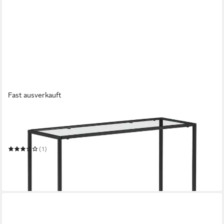
Fast ausverkauft
EN.CASA
Konsolentisch
80 x 85 x 30 cm
B/H/T
(1)
63,99 €
UVP
71,99 €
-11%
in 5-6 Werktagen bei dir