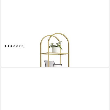
VASAGLE
Bücherregal
(11)
59,84 €
UVP
97,99 €
-39%
in 4-5 Werktagen bei dir