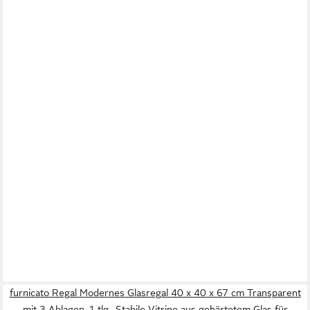
furnicato Regal Modernes Glasregal 40 x 40 x 67 cm Transparent
mit 3 Ablagen, 1-tlg., Stabile Vitrine aus gehärtetem Glas für