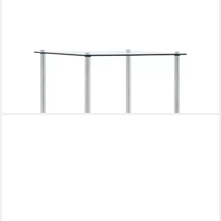
VIDAXL
Bücherregal Regal mit 3 Ablagen Transparent 40x40x67 cm
Hartglas
40 x 67 x 40 cm
B/H/T
42,99 €
in 5-6 Werktagen bei dir