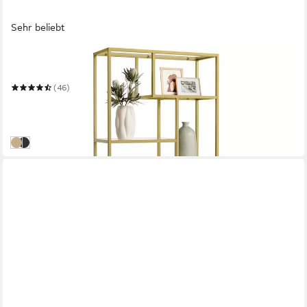
Sehr beliebt
VASAGLE
Bücherregal Regal mit 6 Ablagen, Standregal
(46)
79,99 €
UVP
126,99 €
-37%
in 4-5 Werktagen bei dir
gold
schwarz