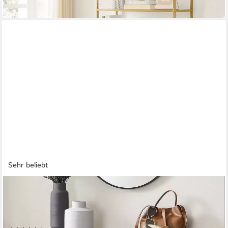
in 4-5 Werktagen bei dir
Sehr beliebt
VASAGLE
Konsolentisch Flurtisch, Beistelltisch, aus Hartglas,
Metallgestell, mit Ablagen
Mehrere Größen