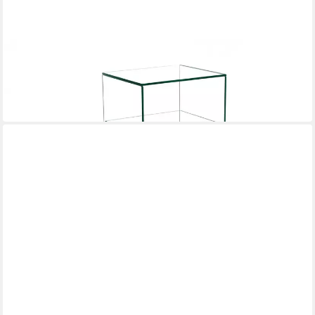
CONCEPT GMBH
Ablageregal in Klarglas, Glas - 40x60x40cm (BxHxT)
40 x 60 x 40 cm
B/H/T
220,95 €
in 9-11 Werktagen bei dir