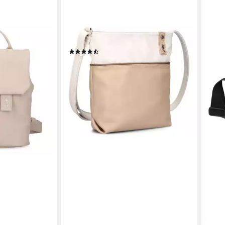
ZWEI
Umhängetasche J10 (Set, 2-tlg)
(5)
61,42 €
UVP
74,90 €
-18%
lieferbar - in 2-3 Werktagen bei dir
+11