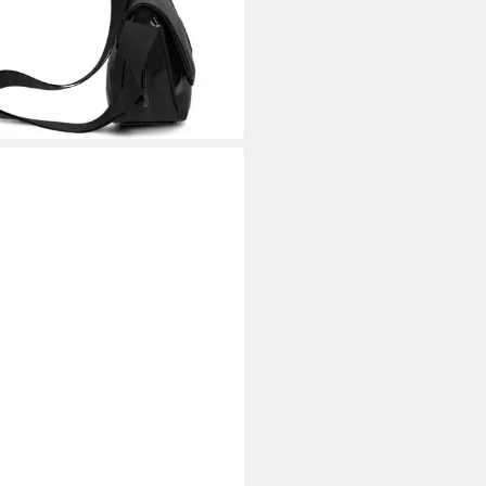
rbar - in 2-3 Werktagen bei dir
+4