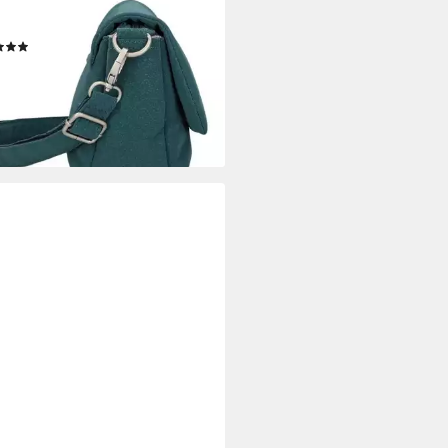
enger Bag Mademoiselle.M,
urethan
(2)
0,92 €
UVP
59,90 €
rbar - in 2-3 Werktagen bei dir
+18