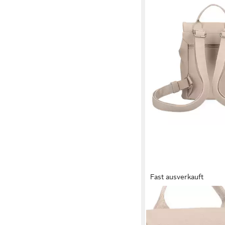
Fast ausverkauft
ZWEI
Rucksack Mademoisell
Polyurethan