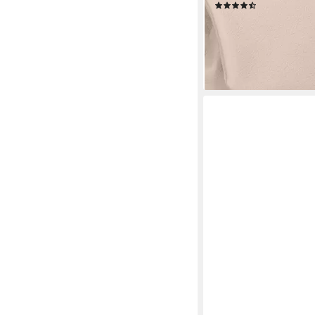
(5)
ab 51,00 €
UVP
59,90 €
-15%
lieferbar - in 2-3 Werktag