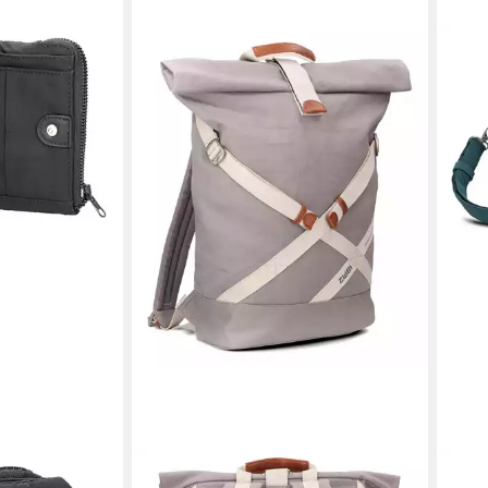
ZWEI
ZWE