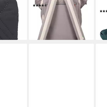
l CLW5
Rucksack Yoga
Mess
(3)
Poly
39,95 €
UVP
109,90 €
ab 5
-64%
en bei dir
lieferbar - in 2-3 Werktagen bei dir
-15%
liefe