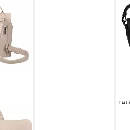
Fast 
ZWE
e.M,
Mess
ab 5