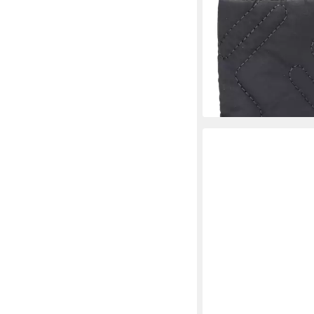
Geldbörse Geldbeute
ab 34,31 €
UVP
39,90 €
-14%
lieferbar - in 2-3 Werktag
+2