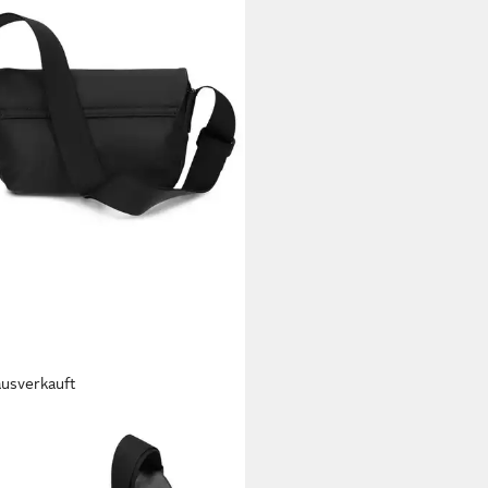
ausverkauft
I
enger Bag Cargo, Polyurethan
0,92 €
UVP
59,90 €