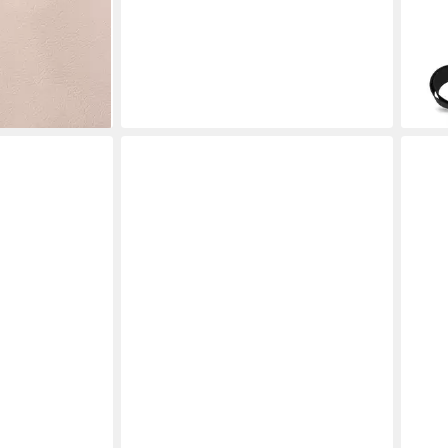
-15%
liefe
en bei dir