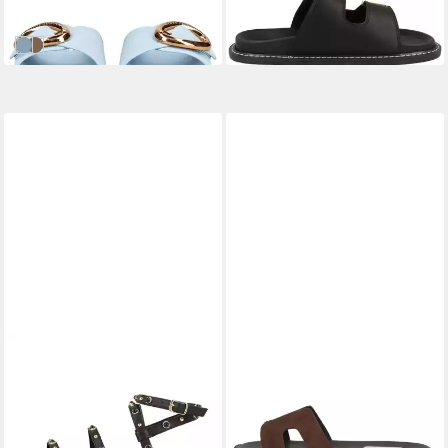
UVP
99,99 €
UVP
99,99 €
Schlappen
-21%
-52%
Blau
Taupe