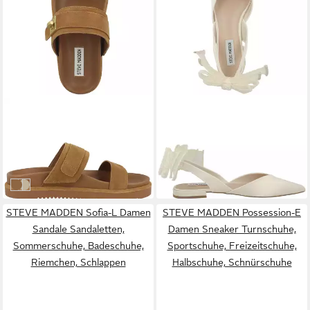
STEVE MADDEN
STEVE MADDEN
Take-TWO Damen Sandale
Synthia-P Damen Sandale
Sandaletten, Sommerschuhe,
Sandaletten, Sommerschuhe,
ab 49,55 €
ab 41,25 €
Badeschuhe, Riemchen,
Badeschuhe, Riemchen,
UVP
129,99 €
UVP
159,99 €
Schlappen
Schlappen
-62%
-74%
braun
hellbraun
STEVE MADDEN Sofia-L Damen
STEVE MADDEN Possession-E
Sandale Sandaletten,
Damen Sneaker Turnschuhe,
Sommerschuhe, Badeschuhe,
Sportschuhe, Freizeitschuhe,
Riemchen, Schlappen
Halbschuhe, Schnürschuhe