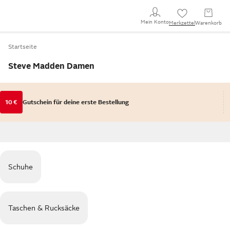
Mein Konto
Merkzettel
Warenkorb
Startseite
Steve Madden Damen
10 €
Gutschein für deine erste Bestellung
Schuhe
Taschen & Rucksäcke