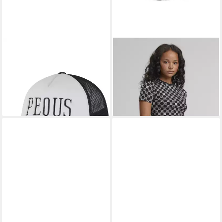
PEQUS
PEQUS
Trucker Cap PEQUS PEQUS
Shirttop PEQUS Pequs
PEQUS Logo Trucker Cap
Aether Monogram Top
30,90 €
30,90 €
UVP
49,90 €
UVP
39,90 €
-38%
-23%
lieferbar - in 2-3 Werktagen bei dir
lieferbar - in 2-3 Werktagen bei dir