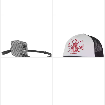
PEQUS
PEQUS
Umhängetasche PEQUS
Trucker Cap PEQUS PEQUS
Aether Canvas Messenger
Mykonos Graphic Trucker Cap
36,90 €
Bag (1-tlg)
UVP
49,90 €
62,90 €
UVP
99,90 €
-26%
lieferbar - in 2-3 Werktagen bei dir
-37%
lieferbar - in 2-3 Werktagen bei dir