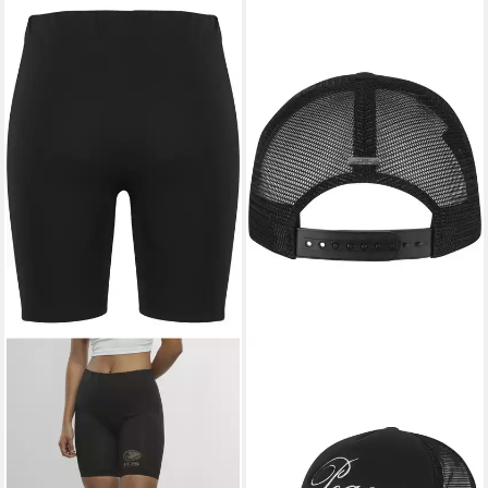
PEQUS
PEQUS
Radlerhose PEQUS PEQUS
Trucker Cap PEQUS PEQUS
Island Defender Biker Shorts
Logo Cap
36,90 €
(1-tlg)
UVP
49,90 €
26,90 €
UVP
39,90 €
-26%
lieferbar - in 2-3 Werktagen bei dir