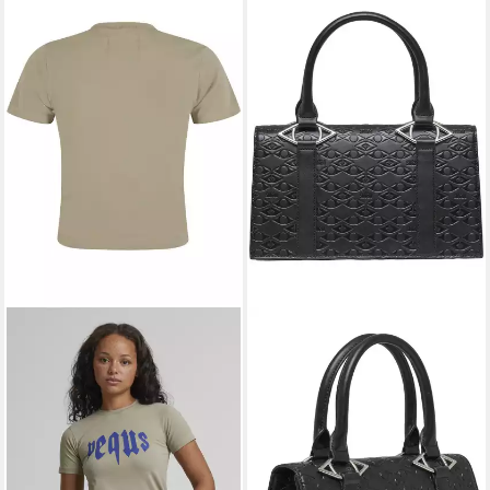
PEQUS
PEQUS
T-Shirt PEQUS PEQUS Fitted
Umhängetasche PEQUS
Mythic Logo T-Shirt (1-tlg)
PEQUS Astéria Handbag (1-
33,90 €
UVP
49,90 €
tlg)
114,90 €
-32%
UVP
199,90 €
lieferbar - in 2-3 Werktagen bei dir
-43%
lieferbar - in 2-3 Werktagen bei dir