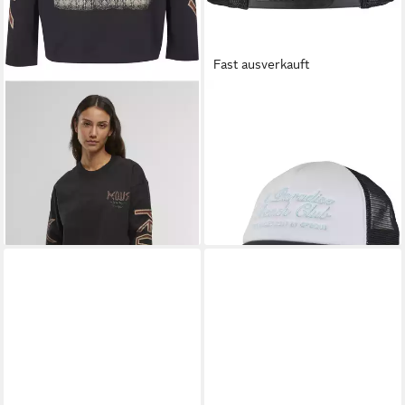
Fast ausverkauft
PEQUS
PEQUS
Rundhalspullover PEQUS
Trucker Cap PEQUS PEQUS
PEQUS Ancient Love Story
A Paradise Beach Club
Long Sleeve (1-tlg)
Curved Logo Trucker Cap
ab 54,90 €
36,90 €
UVP
49,90 €
lieferbar - in 5-6 Werktagen bei dir
-26%
lieferbar - in 2-3 Werktagen bei dir