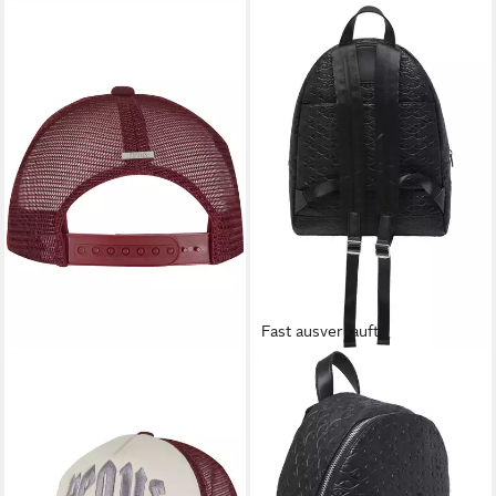
Fast ausverkauft
PEQUS
PEQUS
Trucker Cap PEQUS PEQUS
Beuteltasche PEQUS PEQUS
Mythic Logo Trucker Cap
Astéria Backpack
30,90 €
94,90 €
UVP
49,90 €
UVP
149,90 €
-38%
-37%