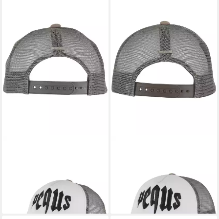
PEQUS
PEQUS
Trucker Cap PEQUS PEQUS
Trucker Cap PEQUS PEQUS
Mythic Cap
Mythic Logo Cap
36,90 €
30,90 €
UVP
49,90 €
UVP
49,90 €
-26%
-38%
lieferbar - in 2-3 Werktagen bei dir
lieferbar - in 2-3 Werktagen bei dir