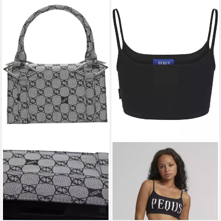
PEQUS
PEQUS
Schultertasche PEQUS
Sport-BH PEQUS PEQUS
Aether Canvas Mini Handbag
Logo Bra Top
85,90 €
30,90 €
UVP
149,90 €
UVP
39,90 €
-43%
-23%
lieferbar - in 2-3 Werktagen bei dir
lieferbar - in 2-3 Werktagen bei dir