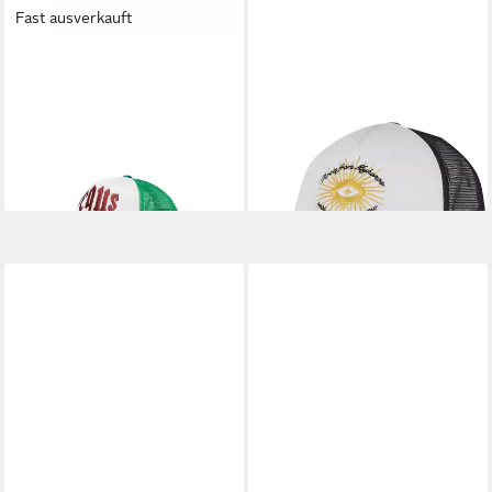
Fast ausverkauft
PEQUS
PEQUS
Trucker Cap PEQUS PEQUS
Flex Cap PEQUS PEQUS A
Mythic Logo Trucker Cap
Paradise Beach Club Cap
36,90 €
36,90 €
UVP
49,90 €
UVP
49,90 €
-26%
-26%
lieferbar - in 2-3 Werktagen bei dir
lieferbar - in 2-3 Werktagen bei dir