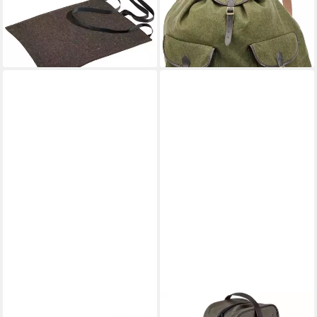
Nierenschutz
Loden
49,99 €
119,99 €
UVP
74,99 €
UVP
159,99 €
-33%
-25%
lieferbar - in 2-3 Werktagen bei dir
lieferbar - in 2-3 Werktagen bei dir
PARFORCE
PARFORCE