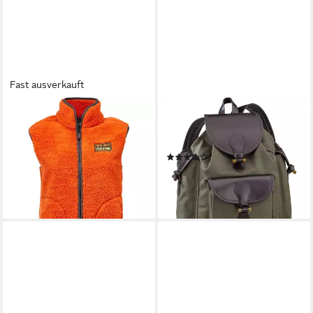
Fast ausverkauft
PARFORCE
PARFORCE
Fleeceweste Damen Isolation-
Freizeitrucksack Rucksack mit
Faserpelzweste Hatz-Watz
Lederapplikationen
(1)
43,99 €
89,99 €
64,99 €
UVP
84,99 €
-51%
-24%
lieferbar - in 2-3 Werktagen bei dir
lieferbar - in 4-5 Werktagen bei dir