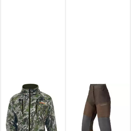
PARFORCE
PARFORCE
Softshelljacke Damen
Cargohose Damen
Wendejacke greenSphere®
Membranhose Huntex
73,99 €
179,99 €
Signature
91,99 €
-59%
199,99 €
lieferbar - in 2-3 Werktagen bei dir
-54%
lieferbar - in 2-3 Werktagen bei dir