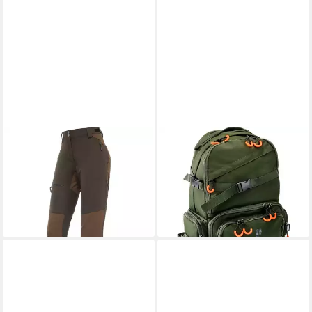
PARFORCE
PARFORCE
Cargohose Damen Jagdhose
Freizeitrucksack
Agile2
Jagdrucksack
89,99 €
79,99 €
129,99 €
UVP
119,99 €
-31%
-33%
lieferbar - in 2-3 Werktagen bei dir
lieferbar - in 2-3 Werktagen bei dir