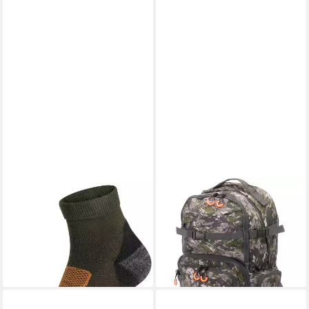
PARFORCE
PARFORCE
Strümpfe All-Season-
Freizeitrucksack
Funktionssocken
Jagdrucksack Daypack 32 l
14,99 €
119,99 €
UVP
19,99 €
lieferbar - in 2-3 Werktagen bei dir
-25%
lieferbar - in 2-3 Werktagen bei dir