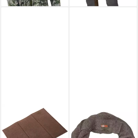
PARFORCE
PARFORCE
Sitzkissen Sitzkissen Nadelfilz
Modeschal Rundschal
17,99 €
19,99 €
UVP
27,99 €
49,99 €
-36%
-60%
lieferbar - in 2-3 Werktagen bei dir
lieferbar - in 2-3 Werktagen bei dir