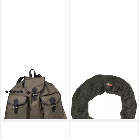
PARFORCE
PARFORCE
Freizeitrucksack Rucksack
Modeschal Rundschal
17,99 €
Segeltuch
UVP
49,99 €
(1)
-64%
57,99 €
UVP
74,99 €
lieferbar - in 2-3 Werktagen bei dir
-23%
lieferbar - in 4-5 Werktagen bei dir