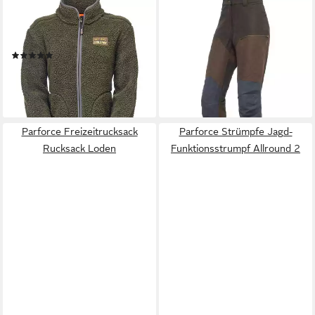
PARFORCE
PARFORCE
Fleecejacke Damen Isolation-
Outdoorhose Damen
Faserpelzjacke Hatz-Watz
Jagdhose Huntex Signature
(1)
71,99 €
129,99 €
64,99 €
119,99 €
-45%
-46%
lieferbar - in 2-3 Werktagen bei dir
lieferbar - in 2-3 Werktagen bei dir
Parforce Freizeitrucksack
Parforce Strümpfe Jagd-
Rucksack Loden
Funktionsstrumpf Allround 2