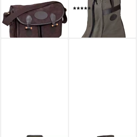
Freizeittasche Jagdtasche
Freizeittasche Stiefeltasche
(1)
Leder
29,99 €
UVP
49,99 €
99,99 €
UVP
129,99 €
-40%
-23%
lieferbar - in 4-5 Werktagen bei dir
lieferbar - in 2-3 Werktagen bei dir