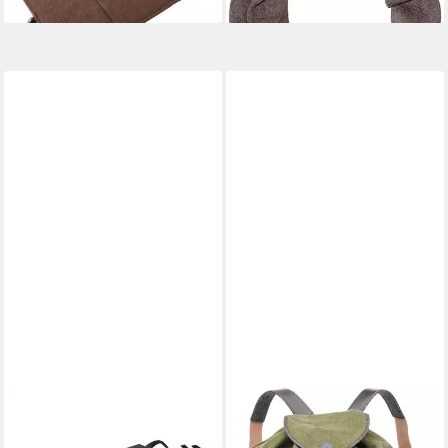
PARFORCE
PARFORCE
Sitzkissen Ansitzfilz ohne
Freizeitrucksack Rucksack