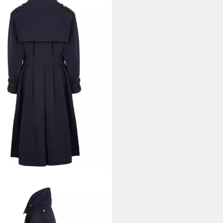
O
chcoat
00 €
UVP
820,00 €