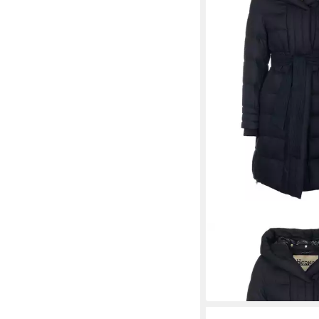
HERNO
Langjacke
870,00 €
UVP
1.005,00 
-13%