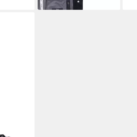
-14%
-13%