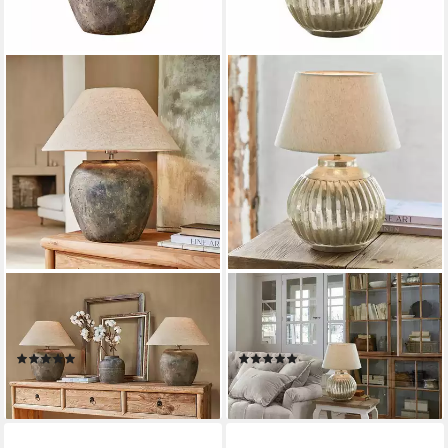
MIRABEAU
MIRABEAU
Tischleuchte Tischlampe
Tischleuchte Tischlampe
Shiva antikschwarz/creme
Lillemor antiksilber/creme
(1)
(1)
148,00 €
96,95 €
lieferbar - in 5-6 Werktagen bei dir
lieferbar - in 5-6 Werktagen bei dir