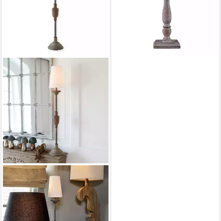
Tischlampe, E27 Leuchtmittel
24,95 €
lieferbar - in 2-3 Werktagen bei dir
MIRABEAU
Tischleuchte Tischlampe
Caylus weiß/braun
74,95 €
lieferbar - in 5-6 Werktagen bei dir