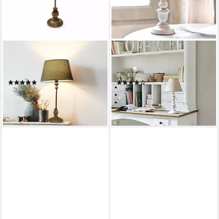
MIRABEAU
MIRABEAU
Tischleuchte Tischlampe
Tischleuchte Tischlampe
Karlora grün/antikbraun
Créteil braun/antikweiß
(1)
(1)
69,95 €
37,95 €
UVP
44,95 €
lieferbar - in 5-6 Werktagen bei dir
-16%
lieferbar - in 5-6 Werktagen bei dir