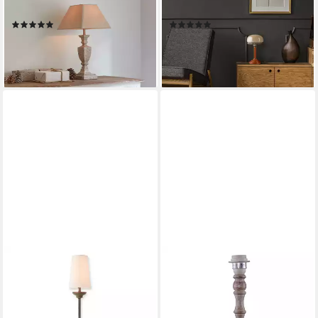
Gorham weiß/antikgrau
Beige Antik Look
(5)
(6)
74,95 €
59,99 €
UVP
99,99 €
lieferbar - in 5-6 Werktagen bei dir
-40%
lieferbar - in 3-4 Werktagen bei dir
DIRK DAVIDS LEUCHTEN GMBH
Tischleuchte Tischleuchte
Holz Natur Antik Weiß
Gewischt Cambridge