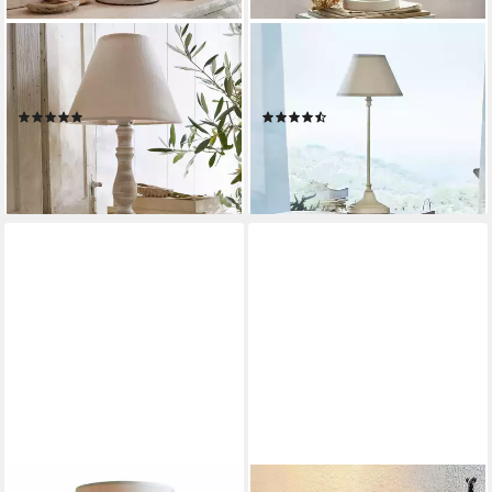
MIRABEAU
MIRABEAU
Tischleuchte Tischlampe
Tischleuchte Tischlampe
Kayenta leinen/antikweiß
Swindon beige/antikweiß
(3)
(2)
37,95 €
49,95 €
UVP
44,95 €
UVP
57,95 €
-16%
-14%
lieferbar - in 5-6 Werktagen bei dir
lieferbar - in 5-6 Werktagen bei dir