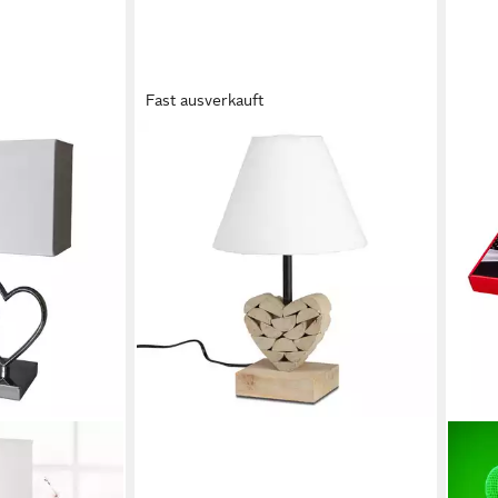
Fast ausverkauft
FORMANO
Tischleuchte Nature, E27,
Stoffschirm, Natur, Holz, H: 34cm
49,90 €
lieferbar - in 2-3 Werktagen bei dir