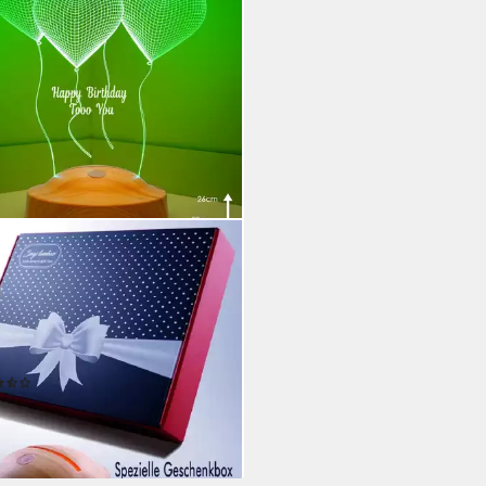
CHENKELAMPE
Nachttischlampe Vier Herzen
ED Geburtstagslampe
henkelampe, LED fest integriert,
rben, LED Lampe
tdatenblatt
(2)
5 €
UVP
49,99 €
%
rbar - in 3-4 Werktagen bei dir