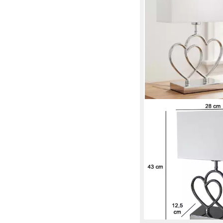
ARNUSA
Tischleuchte Tischla
mit weißen Stoff Lam
eckig Lampe, ohne Leu
Nachttischlampe Beist
49,99 €
lieferbar - in 3-4 Werktag