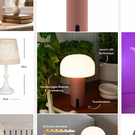
LUUK STUDIO
GES
chlampe Weiß
LED Tischleuchte, LED fest
LED 
tall Creme
integriert, warmweiß (2700 Kelvin),
Herz