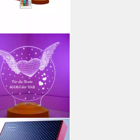
CHENKELAMPE
Nachttischlampe Fliegendes
 3D mehrfarbiges Nachtlicht