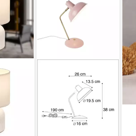
warm
Papi
18,4
liefe