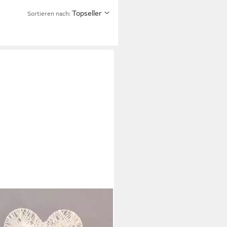
Topseller
Sortieren nach:
TEBO
Tischleuchte LED Leuchte Deko
 warmweiß - 10 LED, LED,