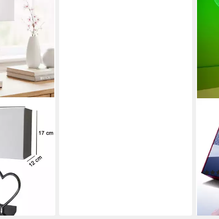
GES
mpe Herz chrom
LED 
penschirm
3D L
chtmittel,
Gesc
elllampe
6 Fa
Produk
en bei dir
24,9
-50
liefe