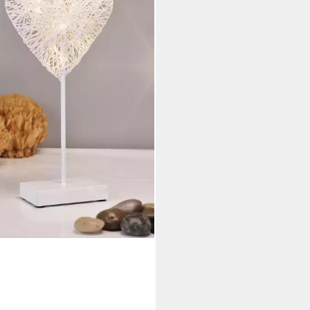
weiß, Metall Tischlampe mit
erschirm
9 €
rbar - in 3-4 Werktagen bei dir