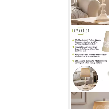
LEVANDEO®
Nachttischlampe, Tis
38cm hoch Shabby Me