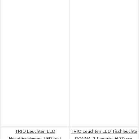
TRIO Leuchten LED
TRIO Leuchten LED Tischleuchte
Nachttischlampe, LED fest
DONNA, 1-flammig, H 30 cm,