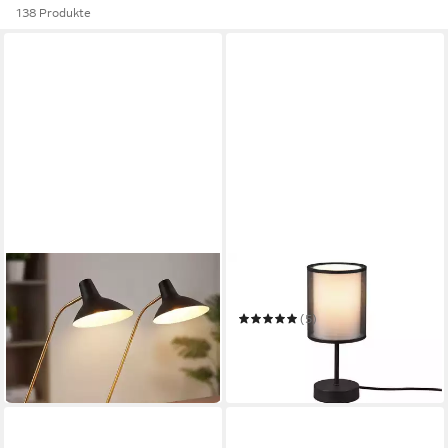
138 Produkte
TRIO LEUCHTEN
TRIO LEUCHTEN
Schreibtischlampe
LED Nachttischlampe
64,99 €
(5)
in 2-3 Werktagen bei dir
25,49 €
UVP
46,98 €
-46%
in 5-6 Werktagen bei dir