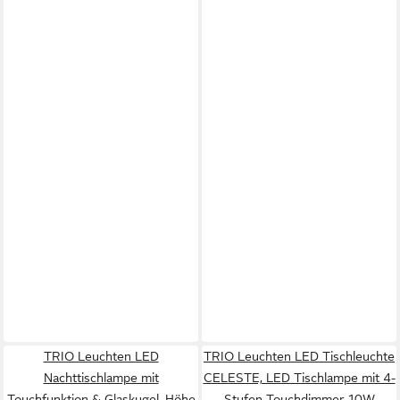
TRIO Leuchten LED
TRIO Leuchten LED Tischleuchte
Nachttischlampe mit
CELESTE, LED Tischlampe mit 4-
Touchfunktion & Glaskugel, Höhe
Stufen Touchdimmer 10W