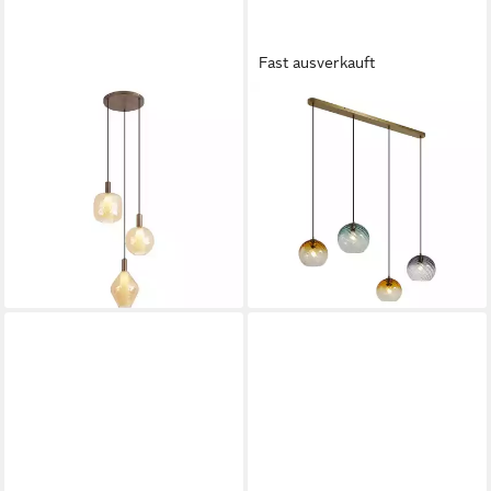
Fast ausverkauft
QAZQA
QAZQA
Pendelleuchte Ard, ohne
Pendelleuchte Bao, ohne
Leuchtmittel, Neutralweiß,
Leuchtmittel, Warmweiß,
QAZQA Hängeleuchte, g9,
QAZQA Hängeleuchte, e27,
Bronze, Stahl, Design
Bronze, Stahl, Art Deco
109,00 €
135,00 €
UVP
179,00 €
UVP
269,00 €
-39%
-50%
lieferbar - in 3-4 Werktagen bei dir
lieferbar - in 3-4 Werktagen bei dir