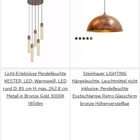
QAZQA
BAMYUM
Pendelleuchte Walcott, ohne
Pendelleuchte Hängelampe
Leuchtmittel, Kaltweiß,
Kupferfarbe, E27, Handgemalt
QAZQA Hängeleuchte, gu10,
Vintage Industrial Style
Bronze, Stahl, Art Deco
Lampe, ohne Leuchtmittel
(10)
119,00 €
UVP
205,00 €
67,90 €
-42%
lieferbar - in 2-3 Werktagen bei dir
lieferbar - in 3-4 Werktagen bei dir
Licht-Erlebnisse Pendelleuchte
Steinhauer LIGHTING
KESTER, LED, Warmweiß, LED
Hängeleuchte, Leuchtmittel nicht
rund D: 85 cm H: max. 262.8 cm
inklusive, Pendelleuchte
Metall in Bronze Gold 3000K
Esstischlampe Retro Glasschirm
1854lm
bronze Höhenverstellbar