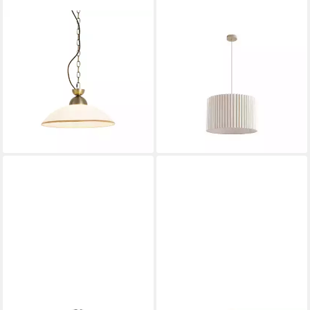
QAZQA
LINDBY
Pendelleuchte Katarina, ohne
Hängeleuchte Libbie, Creme
Leuchtmittel, Neutralweiß,
IP20, 1 x 15 W LED
74,90 €
QAZQA Hängeleuchte, e27,
UVP
99,90 €
Bronze, Stahl, classic-antique
-25%
lieferbar - in 2-3 Werktagen bei dir
62,90 €
UVP
105,00 €
-40%
lieferbar - in 3-4 Werktagen bei dir