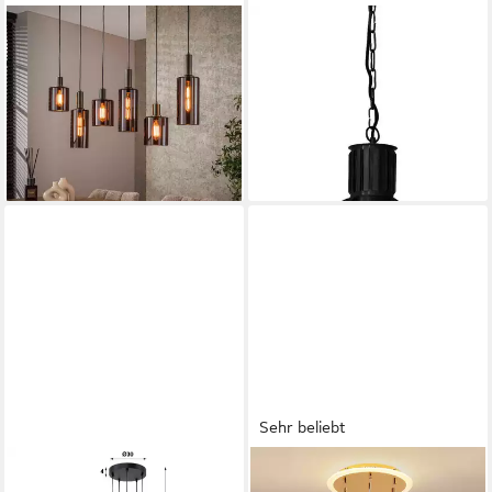
VINTAGEHAUS
DIRK DAVIDS LEUCHTEN GMBH
Pendelleuchte Retro
Hängeleuchten Hängeleuchte
Hängelampe Pendelleuchte
Ø42x46 cm Imary Metall
Sepiora 6 flammig Glas
Dunkel Bronze 3082815,
Bronze
ohne Leuchtmittel
219,00 €
139,95 €
lieferbar - in 4-5 Werktagen bei dir
lieferbar - in 2-3 Werktagen bei dir
Sehr beliebt
FAMLIGHTS
JDONG