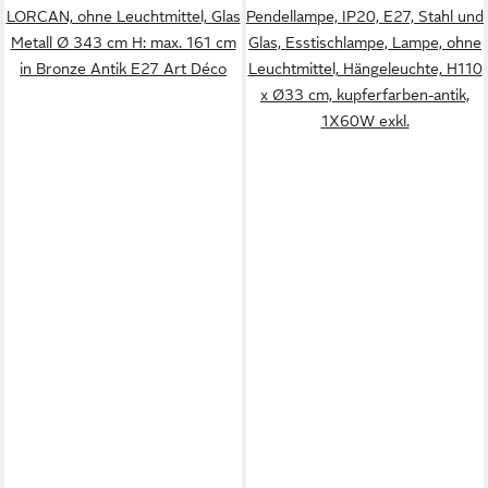
LORCAN, ohne Leuchtmittel, Glas
Pendellampe, IP20, E27, Stahl und
Metall Ø 343 cm H: max. 161 cm
Glas, Esstischlampe, Lampe, ohne
in Bronze Antik E27 Art Déco
Leuchtmittel, Hängeleuchte, H110
x Ø33 cm, kupferfarben-antik,
1X60W exkl.