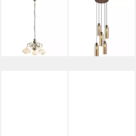
QAZQA
QAZQA
Pendelleuchte Katarina, ohne
Pendelleuchte Stavelot, ohne
Leuchtmittel, Neutralweiß,
Leuchtmittel, Warmweiß,
QAZQA Hängeleuchte, e27,
QAZQA Hängeleuchte, e27,
Bronze, Stahl, classic-antique
Bronze, Stahl, Hotel chic
105,00 €
195,00 €
UVP
185,00 €
UVP
275,00 €
-43%
-29%
lieferbar - in 3-4 Werktagen bei dir
lieferbar - in 3-4 Werktagen bei dir