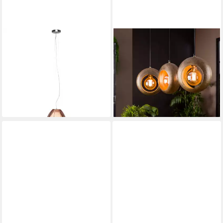
LIGHTBOX
VINTAGEHAUS
Pendelleuchte, ohne
Hängeleuchte Hängelampe
Leuchtmittel, Hängelampe,
Industrial Full Moon Circle 3er
kürzbar, 130 cm Höhe, Ø 29
Antik Bronze Metall
ab 179,00 €
cm, E27, max. 60 W, Bronze
lieferbar - in 4-5 Werktagen bei dir
139,99 €
lieferbar - in 3-4 Werktagen bei dir