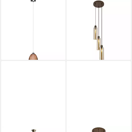
LIGHTBOX
QAZQA
Pendelleuchte, ohne
Pendelleuchte Stavelot, ohne
Leuchtmittel, Hängelampe,
Leuchtmittel, Warmweiß,
kürzbar, 126 cm Höhe, Ø 20
QAZQA Hängeleuchte, e27,
cm, E27, max. 60 W, Bronze
Bronze, Stahl, Hotel chic
59,99 €
119,25 €
UVP
159,00 €
lieferbar - in 3-4 Werktagen bei dir
-25%
lieferbar - in 3-4 Werktagen bei dir