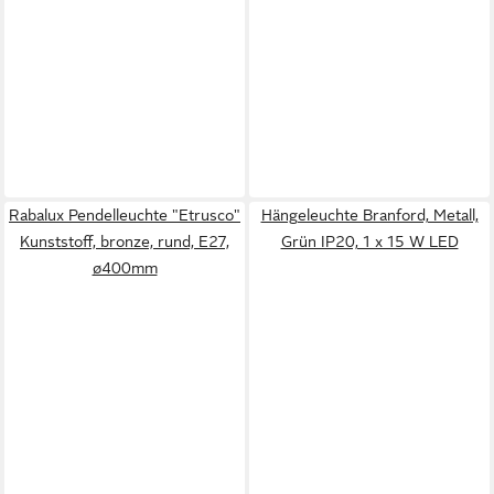
Rabalux Pendelleuchte "Etrusco"
Hängeleuchte Branford, Metall,
Kunststoff, bronze, rund, E27,
Grün IP20, 1 x 15 W LED
ø400mm