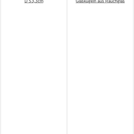
D 53,3cm
Glaskugeln aus Rauchglas