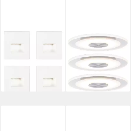
PAULMANN
PAULMANN
Einbauleuchte Paulmann
Einbauleuchte Premium EBL
41309 41309 LED-
Set Whirl rd dim LED 3x5,5W
Wandeinbauleuchte 4er Set
230V 120mm Alu
LED LED Weiß (mat
gedreht/Satin, LED
ab 45,45 €
ab 82,94 €
UVP
75,99 €
lieferbar - in 2-3 Werktagen bei dir
-40%
lieferbar - in 2-3 Werktagen bei dir