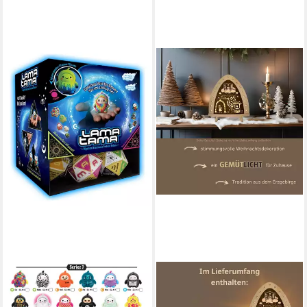
HEO
WEIGLA
Merchandise-Figur LamaTama
LED Dekolicht Frau Holle,
Elektronische Orakel-
BxHxT: 30x32x6 cm, LED