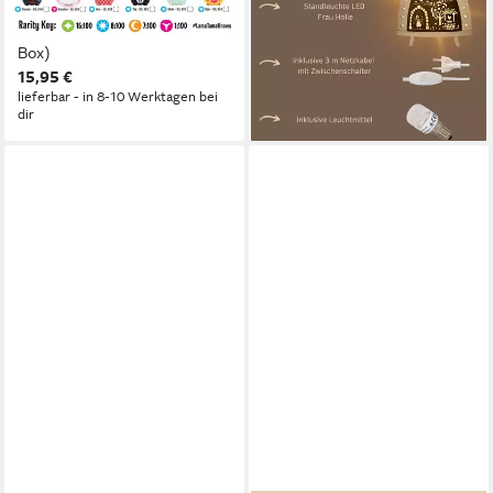
Sammelfigur: Serie 2 (Blind
wechselbar, Weihnachtsdeko
Box)
aus dem Erzgebirge, Holz
15,95 €
Produktdatenblatt
Buche
61,00 €
lieferbar - in 8-10 Werktagen bei
dir
lieferbar - in 3-4 Werktagen bei dir