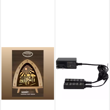
HUBRIG VOLKSKUNST GMBH
Dekofigur Trafo 4,2V von
Hubrig Volkskunst
23,50 €
lieferbar - in 4-5 Werktagen bei dir