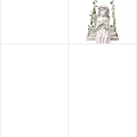
LED Dekofigur betender
Engel, Kantenhocker, LEDs,
batteriebetrieben, LED fest
integriert
22,99 €
lieferbar - in 2-3 Werktagen bei dir