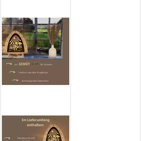
WEIGLA
LED Dekolicht Traktor, BxHxT:
30x32x6 cm, LED