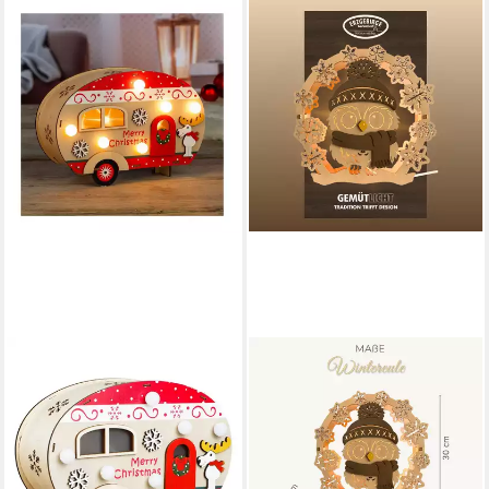
GARTENHERO
LED-Lichterkette
Weihnachten Wohnwagen
Holz LED Tischleuchte
Lichterkette
21,95 €