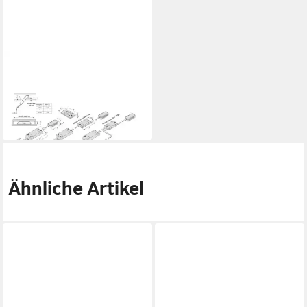
HERA
Hera LED Trafo 24V/15W
20604001101 Netzteil
ab 20,98 €
lieferbar - in 3-4 Werktagen bei dir
Ähnliche Artikel