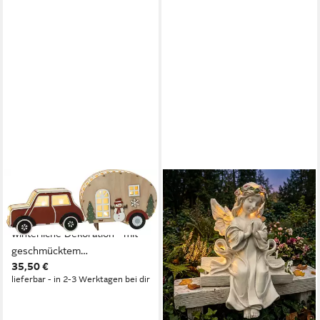
HGD
Dekoobjekt Caravan - aus
Holz - mit LED-Beleuchtung,
winterliche Dekoration - mit
geschmücktem
35,50 €
Wohnmobilanhänger
lieferbar - in 2-3 Werktagen bei dir