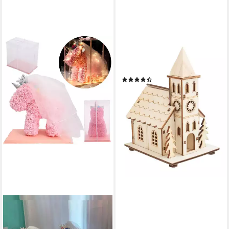
VBS
Dekoobjekt Kirche, inkl. LED,
15 Teile
(2)
7,49 €
lieferbar - in 4-5 Werktagen bei dir