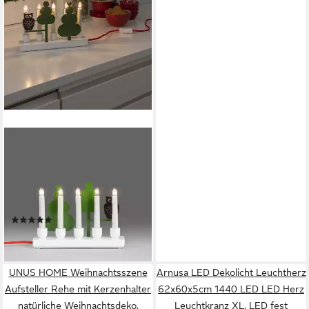
KONSTSMIDE
Fensterleuchter
Weihnachtsdeko, Leuchtmittel
wechselbar, Warmweiß,
Holzleuchter, weiß lackiert,
(1)
mit farbiger
28,07 €
Metalldekorationen Eule
lieferbar - in 4-5 Werktagen bei dir
UNUS HOME Weihnachtsszene
Arnusa LED Dekolicht Leuchtherz
Aufsteller Rehe mit Kerzenhalter
62x60x5cm 1440 LED LED Herz
natürliche Weihnachtsdeko,
Leuchtkranz XL, LED fest