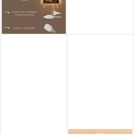
wechselbar, Dekolampe aus
dem Erzgebirge, Holz Buche
Produktdatenblatt
61,00 €
lieferbar - in 3-4 Werktagen bei dir