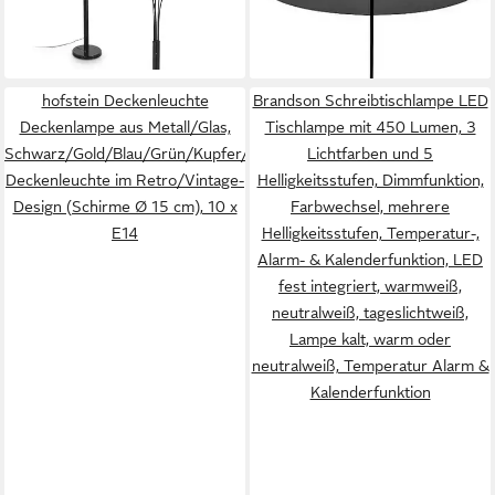
139,99 €
UVP
184,90 €
lieferbar - in 3-4 Werktagen bei dir
E14, Leuchtenköpfe
dimmbar, Fernbedienung,
-24%
verstellbar, An- / Ausschalter
Timer
lieferbar - in 2-3 Werktagen bei dir
hofstein Deckenleuchte
Brandson Schreibtischlampe LED
Deckenlampe aus Metall/Glas,
Tischlampe mit 450 Lumen, 3
Schwarz/Gold/Blau/Grün/Kupfer/Chrom/Rauch,
Lichtfarben und 5
Deckenleuchte im Retro/Vintage-
Helligkeitsstufen, Dimmfunktion,
Design (Schirme Ø 15 cm), 10 x
Farbwechsel, mehrere
E14
Helligkeitsstufen, Temperatur-,
Alarm- & Kalenderfunktion, LED
fest integriert, warmweiß,
neutralweiß, tageslichtweiß,
Lampe kalt, warm oder
neutralweiß, Temperatur Alarm &
Kalenderfunktion