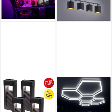
ab 39,99 €
61,06 €
UVP
89,99 €
UVP
106,99 €
integriert, 4000K -
-56%
-43%
neutralweiß, RGB-
lieferbar - in 3-4 Werktagen bei dir
lieferbar - in 3-4 Werktagen bei dir
Farbwechsler, RGB Panel
rechteckig 58x20cm flach
22W 3000lm 230V Memory
Büro BKL1555