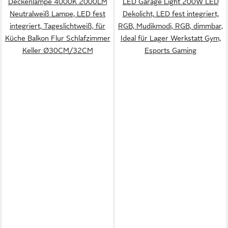
Deckenlampe 4000K 2000LM
LED Garage Light 200W LED
Neutralweiß Lampe, LED fest
Dekolicht, LED fest integriert,
integriert, Tageslichtweiß, für
RGB, Mudikmodi, RGB, dimmbar,
Küche Balkon Flur Schlafzimmer
Ideal für Lager Werkstatt Gym,
Keller Ø30CM/32CM
Esports Gaming