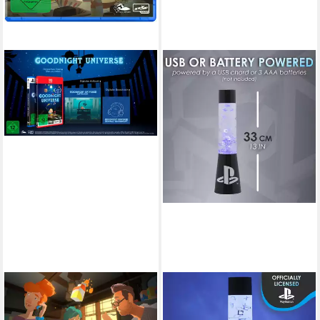
SKYBOUND GAMES
PALADONE
Goodnight Universe -
Dekolicht PlayStation Glitzer
[Playstation 5] PlayStation 5
Lava-Lampe mit schwebenden