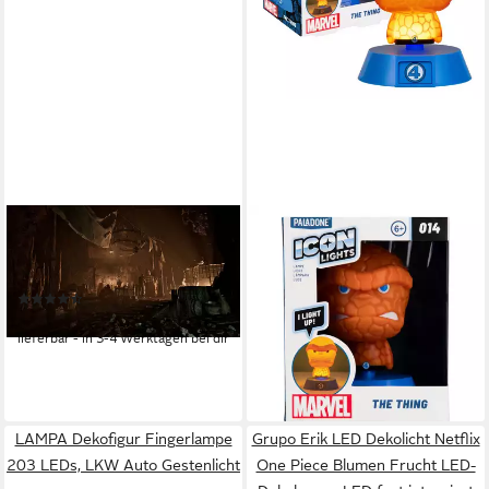
THQ NORDIC
PALADONE
Gothic 1 Remake PlayStation
LED Dekolicht Fantastic Four
5
Icons Leuchte The Thing 22
(10)
cm
49,95 €
8,95 €
UVP
19,00 €
lieferbar - in 3-4 Werktagen bei dir
-53%
lieferbar - in 8-10 Werktagen bei
dir
LAMPA Dekofigur Fingerlampe
Grupo Erik LED Dekolicht Netflix
203 LEDs, LKW Auto Gestenlicht
One Piece Blumen Frucht LED-