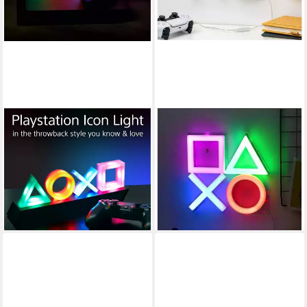
PALADONE
PALADONE
Dekolicht PlayStation Icons
LED Wandleuchte Playstation,
Leuchte mit 3 Lichtmodi, LED
verstellbar, LED, Mit
fest integriert, Dynamisches
verstellbar und LED.
32,89 €
Phasenlicht & Standardmodus
lieferbar - in 3-4 Werktagen bei dir
ab 35,69 €
lieferbar in 4 Wochen