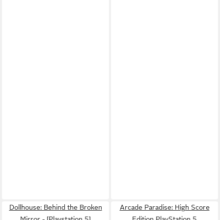
Dollhouse: Behind the Broken
Arcade Paradise: High Score
Mirror - [Playstation 5]
Edition PlayStation 5