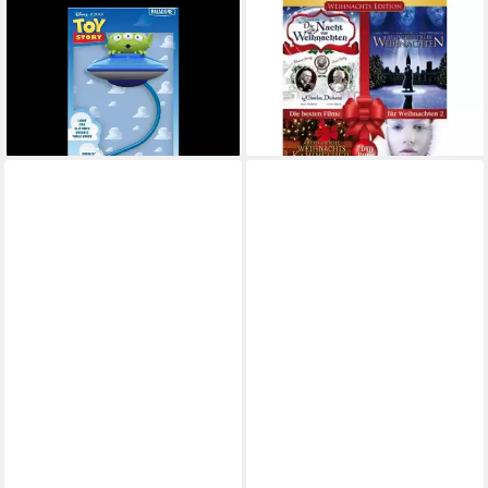
PALADONE
LIGHTHOUSE INTERACTIVE
LED Dekolicht Toy Story
DVD Die besten Filme für
Buchleuchte Alien
Weihnachten Vol. 2
21,95 €
12,85 €
lieferbar - in 8-10 Werktagen bei
lieferbar - in 7-9 Werktagen bei dir
dir