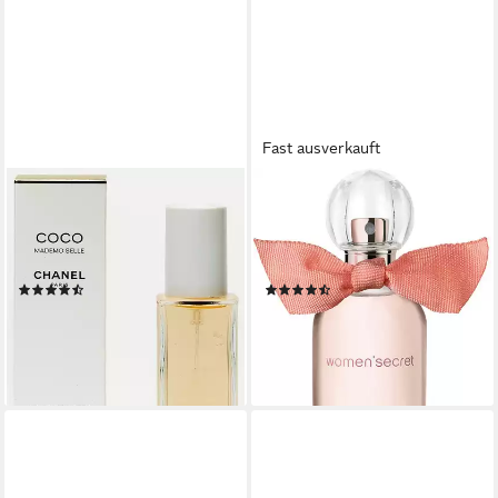
Fast ausverkauft
CHANEL
WOMEN'SECRET
Eau de Toilette COCO
Eau de Toilette EAU MY
MADEMOISELLE FOR HER
SECRET FOR HER EDP, mit
EDT, mit warmer Basisnote
femininem Touch
(146)
(2)
ab 139,67 €
9,99 €
UVP
13,99 €
(2.793,40 €/ 1 l)
(333,00 €/ 1 l)
lieferbar - in 8-10 Werktagen bei
-29%
dir
lieferbar - in 2-3 Werktagen bei dir