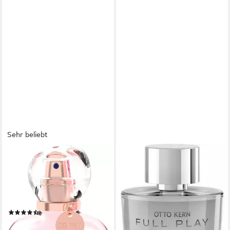
Sehr beliebt
ESPRIT
OTTO KERN
Eau de Parfum FEEL GOOD
Eau de Toilette Otto Kern
for her EdP 20 ml, Fruchtiger
Fullplay Man Eau de Toilette
Duft mit Birne, Apfel, Jasmin,
50 ml, 1-tlg.
46,51 €
Veilchen und Moschus.
lieferbar - in 5-6 Werktagen bei dir
(117)
9,99 €
UVP
15,95 €