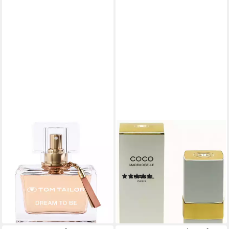
TOM TAILOR
CHANEL
Eau de Parfum DREAM TO
Eau de Toilette COCO
BE, EdP 30 ml Woman
MADEMOISELLE FOR HER
11,99 €
UVP
20,00 €
EDT, mit warmer Basisnote
(399,67 €/ 1 l)
(124)
ab 156,38 €
-40%
(3.127,60 €/ 1 l)
lieferbar - in 2-3 Werktagen bei dir
lieferbar - in 8-10 Werktagen bei
dir