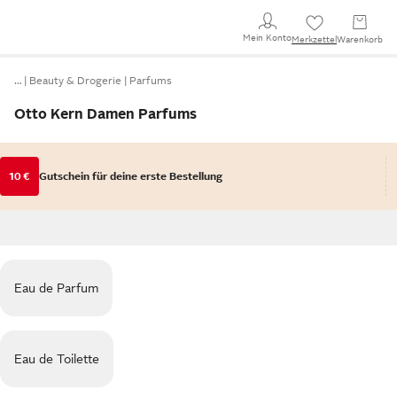
Mein Konto
Merkzettel
Warenkorb
…
Beauty & Drogerie
Parfums
Otto Kern Damen Parfums
10 €
Gutschein für deine erste Bestellung
Eau de Parfum
Eau de Toilette