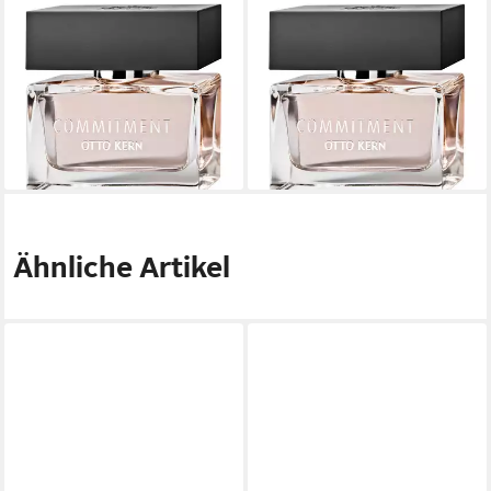
Eau de Parfum
Eau de Toilette
COMMITMENT, EdP 30 ml
COMMITMENT, EdT 30 ml
Natural Spray
Natural Spray
18,99 €
15,99 €
UVP
24,00 €
UVP
19,00 €
(633,00 €/ 1 l)
(533,00 €/ 1 l)
-21%
-16%
lieferbar - in 2-3 Werktagen bei dir
lieferbar - in 2-3 Werktagen bei dir
Ähnliche Artikel