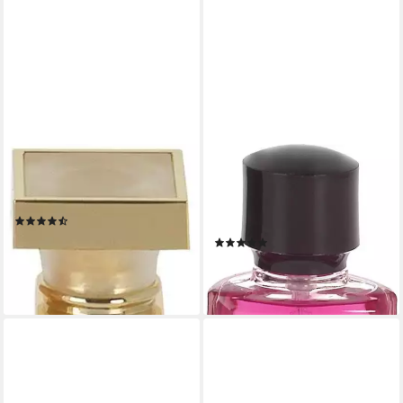
ELIZABETH ARDEN
JOOP!
Eau de Parfum 5TH AVENUE,
Eau de Toilette Homme, mit
mit frischem Akzent
einer einzigartigen
(219)
Duftkreation
ab 15,62 €
UVP
23,00 €
(3259)
(52,07 €/ 100 ml)
ab 18,70 €
-32%
(623,33 €/ 1 l)
lieferbar in 3 Wochen
leider ausverkauft