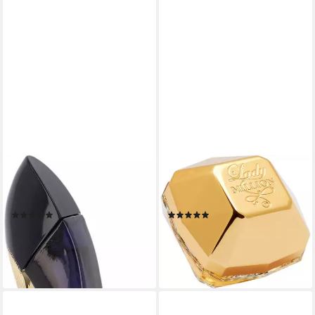
CAROLINA HERRERA
PACO RABANNE
Eau de Parfum Good Girl, mit
Eau de Parfum Lady Million,
selbstbewusstem Charakter
mit blumigen Elementen
(644)
(1334)
ab 54,99 €
ab 57,49 €
UVP
70,00 €
UVP
71,50 €
(1.833,00 €/ 1 l)
(191,63 €/ 100 ml)
-21%
-20%
lieferbar - in 2-3 Werktagen bei dir
lieferbar - in 5-6 Werktagen bei dir