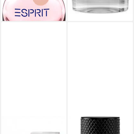
(499,50 €/ 1 l)
-37%
lieferbar - in 2-3 Werktagen bei dir
OTTO KERN
OTTO KERN
Eau de Parfum Otto Kern®
Eau de Toilette Ultimate Black,