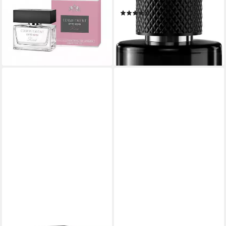
Commitment Rosé I Eau de
1-tlg., mit würziger Herznote
(2)
Parfum 30 ml, 1-tlg.
23,99 €
UVP
29,50 €
19,90 €
(479,80 €/ 1 l)
lieferbar - in 5-6 Werktagen bei dir
-19%
lieferbar - in 5-6 Werktagen bei dir