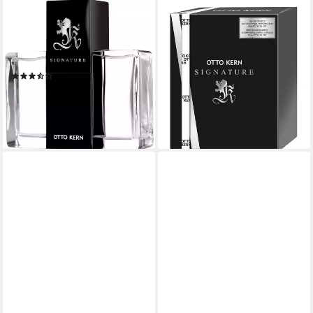
OTTO KERN
OTTO KERN
Eau de Toilette Signature
Duft-Set Otto Kern Signature
Man, 1-tlg., mit einer
Duo Set (EdT 30 ml/ DG 75
energetischen Kopfnote
ml), 2-tlg.
(3)
19,99 €
26,99 €
UVP
31,50 €
(190,38 €/ 1 l)
(539,80 €/ 1 l)
lieferbar - in 2-3 Werktagen bei dir
-14%
lieferbar - in 5-6 Werktagen bei dir