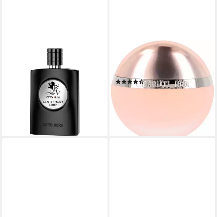
OTTO KERN
CERRUTI
Eau de Toilette
Eau de Toilette 1881 FEMME,
GENTLEMAN'S CODE, EdT
mit blumig holziger Note
(508)
100 ml Natural Spray Silver
ab 45,00 €
19,99 €
UVP
25,00 €
(450,00 €/ 1 l)
(199,90 €/ 1 l)
lieferbar - in 7-9 Werktagen bei dir
-20%
lieferbar - in 2-3 Werktagen bei dir