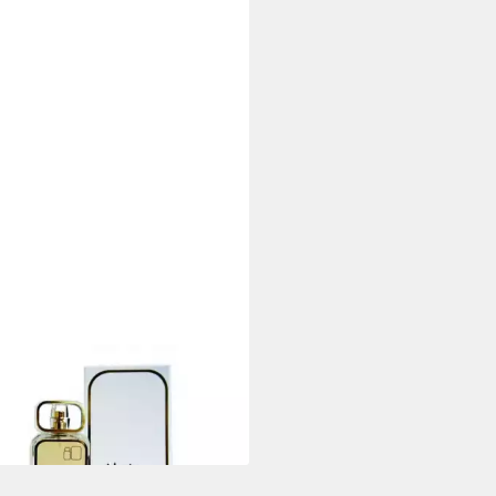
TANA
de Parfum 80 Eau De Parfum
solspray
7 €
70 €/ 1 l)
rbar - in 9-11 Werktagen bei dir