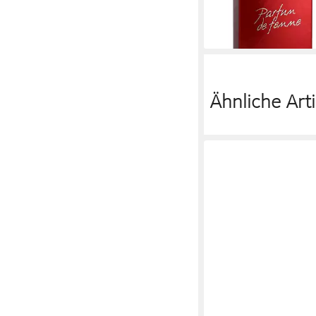
15,36 €
(512,00 €/ 1 l)
lieferbar in 2 Wochen
Ähnliche Arti