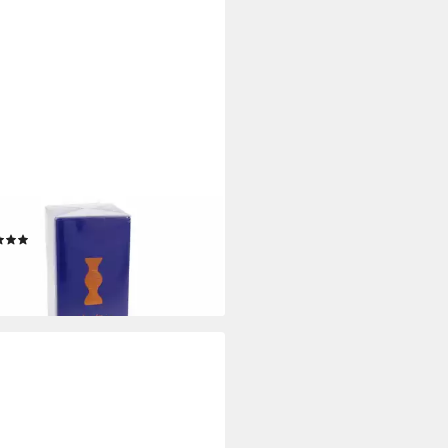
TANA
de Toilette Parfum De Peau Eau
oilette Spray
(5)
5,99 €
90 €/ 1 l)
rbar - in 2-3 Werktagen bei dir