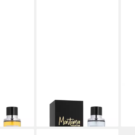
MONTANA
MON
ung Ausgabe 1
Eau de Parfum Sammlung Ausgabe 2
Eau 
ab 26,00 €
Aero
(260,00 €/ 1 l)
42,6
en bei dir
lieferbar - in 2-3 Werktagen bei dir
(426,
liefe