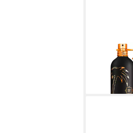
MONTALE
Eau de Parfum Aqua P
Glasflakon, Parfüm ED
ab 119,07 €
UVP
169,00
(119,07 €/ 100 ml)
-30%
lieferbar - in 2-3 Werktag