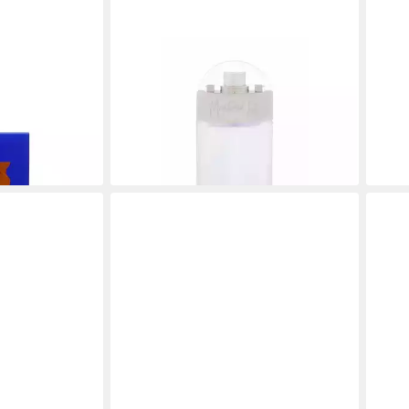
MONTANA
MON
na Parfum de
Eau de Toilette
Eau 
13,49 €
30 ml
de T
(449,67 €/ 1 l)
46,7
lieferbar in 2 Wochen
(935,
liefe
en bei dir