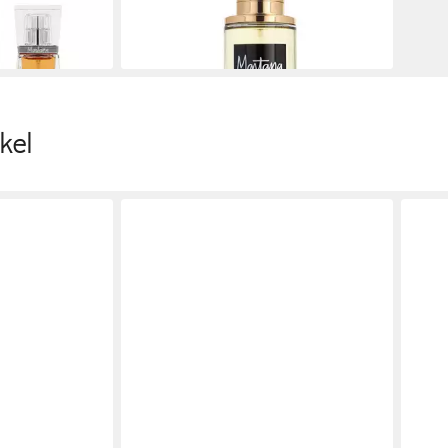
(250,00 €/ 1 l)
lieferbar - in 2-3 Werktagen bei dir
kel