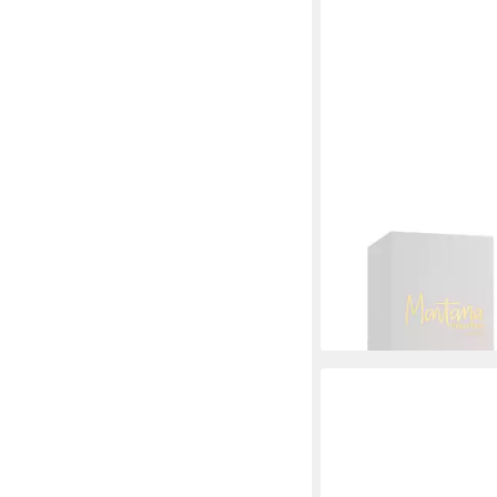
MONTANA
Körperpflegeduft Sa
Ausgabe 3
ab 23,00 €
(230,00 €/ 1 l)
lieferbar - in 2-3 Werktag