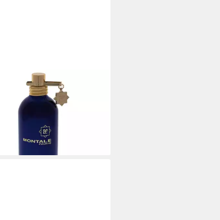
TALE
de Parfum Montale Paris,
flakon, Parfüm EDP, Unisex Duft
21 €
21 €/ 100 ml)
r ausverkauft