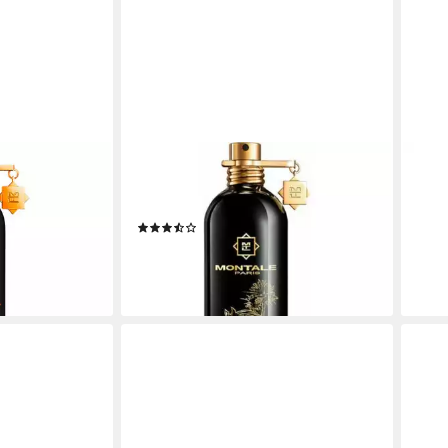
MONTALE
MON
alma,
Eau de Parfum Arabians Tonka,
Eau 
P, Unisex Duft
Glasflakon, Parfüm EDP, Herrenduft
Glas
(16)
377,
 €
ab 143,24 €
(377,
(143,24 €/ 100 ml)
leide
lieferbar - in 2-3 Werktagen bei dir
en bei dir