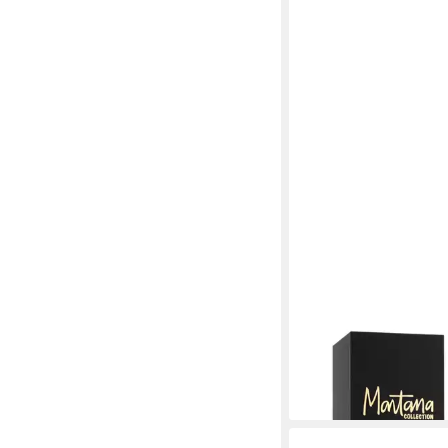
MONTANA
Eau de Parfum Samml
ab 26,00 €
(260,00 €/ 1 l)
lieferbar - in 2-3 Werktag