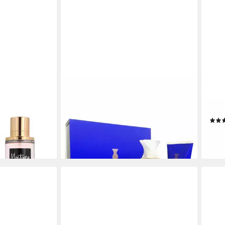
MONTANA
MON
mmlung
Duft-Set De Peau Eau De Toilette
Eau 
Spray 100ml Set 2 Artikel
De T
63,46 €
ab 4
lieferbar - in 9-11 Werktagen bei dir
en bei dir
(459,
liefe