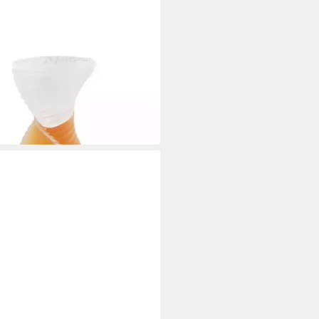
TANA
de Toilette Parfum de Peau Eau
oilette Spray
8 €
60 €/ 1 l)
rbar - in 9-11 Werktagen bei dir