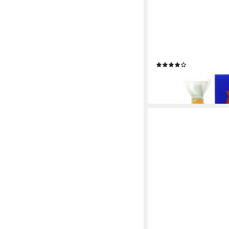
MONTANA
Eau de Parfum Monta
Peau Eau de Toilette 
(2)
ab 17,99 €
(599,67 €/ 1 l)
lieferbar - in 2-3 Werktag