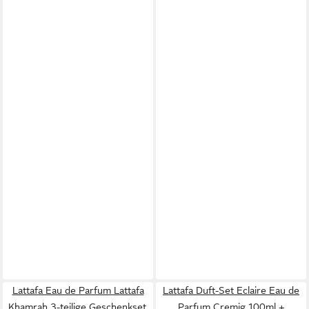
Lattafa Eau de Parfum Lattafa
Lattafa Duft-Set Eclaire Eau de
Khamrah 3-teilige Geschenkset,
Parfum Cremig 100ml +