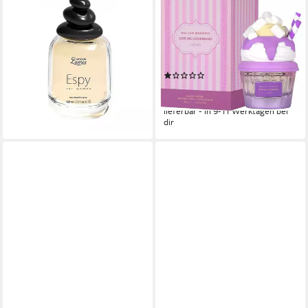
Eau de Parfum Damen-Duft,
Eau de Parfum Mallow
100 ml, ESPY, 1-tlg.
Madness Give me Gourmand,
15,90 €
Uniisex, New Launch, 100%
(15,90 €/ 100 ml)
Original aus U.A.E
lieferbar - in 5-6 Werktagen bei dir
(1)
ab 42,77 €
(570,27 €/ 1 l)
lieferbar - in 9-11 Werktagen bei
dir