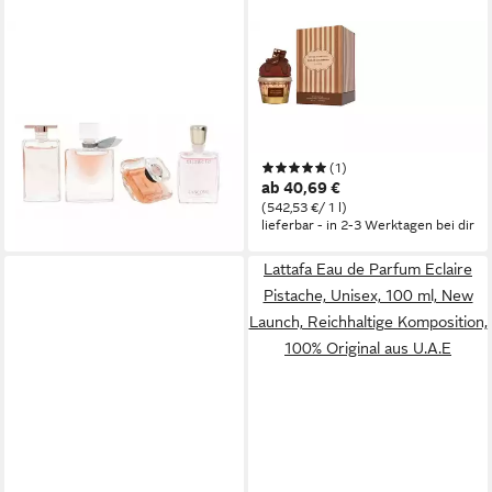
LANCOME
LATTAFA
Eau de Parfum Duft-Set
Eau de Parfum Choco
Lancome - Best of Lancome
Overdose Give Me Gourmand,
Miniaturenset, 4-tlg.
Glasflakon, Parfüm EDP,
94,99 €
Damenduft
lieferbar - in 3-4 Werktagen bei dir
(1)
ab 40,69 €
(542,53 €/ 1 l)
lieferbar - in 2-3 Werktagen bei dir
Lattafa Eau de Parfum Eclaire
Pistache, Unisex, 100 ml, New
Launch, Reichhaltige Komposition,
100% Original aus U.A.E