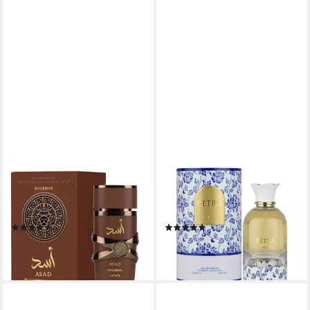
LATTAFA
LATTAFA
Eau de Parfum Asad Bourbon,
Eau de Parfum Petra Eau de
Glasflakon, Parfüm EDP,
Parfum, Glasflakon, Parfüm
Unisex Duft
EDP, Damenduft
(22)
(1)
ab 27,46 €
ab 39,90 €
(274,60 €/ 1 l)
(39,90 €/ 100 ml)
leider ausverkauft
lieferbar - in 2-3 Werktagen bei dir