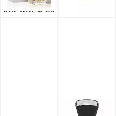
lieferbar - in 9-11 Werktagen bei
-35%
dir
lieferbar - in 2-3 Werktagen bei dir
LATTAFA
CREED
Eau de Parfum Emaan,
Eau de Parfum Love in Black,