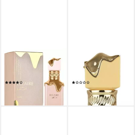
LATTAFA
LATTAFA
Eau de Parfum Eclair,
Eau de Parfum Eclaire Banoffi,
Glasflakon, Parfüm EDP,
Glasflakon, Parfüm EDP,
Unisex Duft
Unisex Duft
(87)
(1)
ab 39,95 €
ab 25,79 €
(399,50 €/ 1 l)
(25,79 €/ 100 ml)
leider ausverkauft
leider ausverkauft