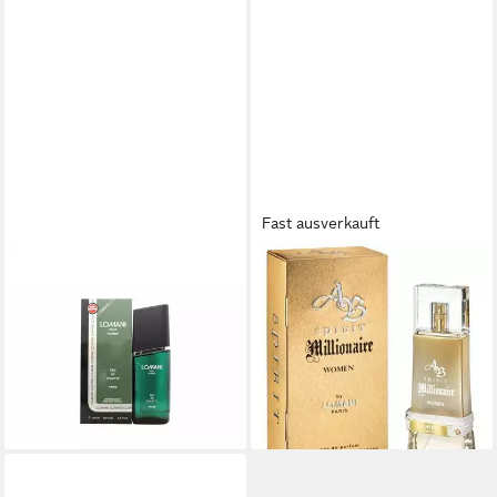
Fast ausverkauft
LOMANI
LOMANI
Eau de Toilette Männer von
Eau de Parfum Spirit
Edt Spray
Millionaire Eau De Parfum
17,11 €
Spray For Women
(169,41 €/ 1 l)
26,33 €
lieferbar - in 9-11 Werktagen bei
(263,30 €/ 1 l)
dir
lieferbar - in 9-11 Werktagen bei
dir