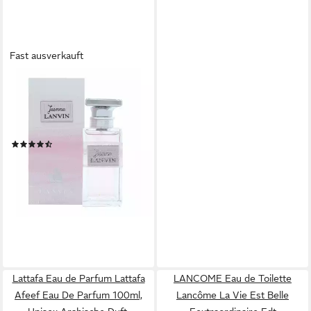
Fast ausverkauft
LANVIN
Eau de Parfum Jeanne,
Glasflakon, Parfüm EDP,
Damenduft
(37)
ab 39,97 €
(799,40 €/ 1 l)
lieferbar in 4 Wochen
Lattafa Eau de Parfum Lattafa
LANCOME Eau de Toilette
Afeef Eau De Parfum 100ml,
Lancôme La Vie Est Belle