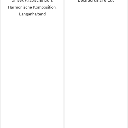
Unisex Arabische Duft,
Eextraordinaire Edt
Harmonische Komposition,
Langanhaltend