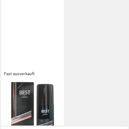
Fast ausverkauft
LOMANI
Eau de Toilette Best Eau De
Toilette Spray für Männer
21,94 €
(219,40 €/ 1 l)
lieferbar - in 9-11 Werktagen bei
dir