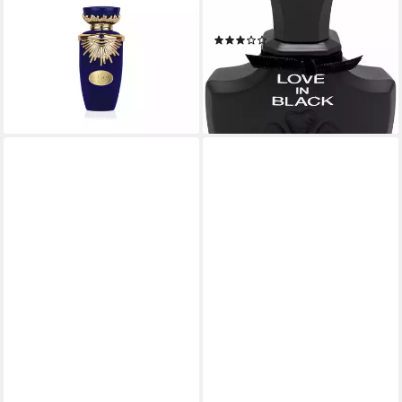
Glasflakon, Parfüm EDP,
mit eleganter und
Damenduft
geheimnisvoller Ausstrahlung
(7)
35,69 €
ab 208,74 €
UVP
299,00 €
(356,90 €/ 1 l)
lieferbar - in 9-11 Werktagen bei
(278,32 €/ 100 ml)
dir
-30%
lieferbar - in 2-3 Werktagen bei dir