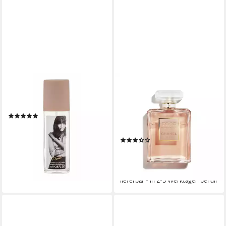
NAOMI CAMPBELL
CHANEL
Deo-Roller Private Deodorant
Eau de Parfum Coco
Spray
Mademoiselle 100ml, 1-tlg.,
(1)
langanhaltend intensiv
14,74 €
luxuriös zeitlos elegant
(196,53 €/ 1 l)
(64)
lieferbar in 3 Wochen
ab 115,00 €
UVP
179,90 €
(1.150,00 €/ 1 l)
-36%
lieferbar - in 2-3 Werktagen bei dir