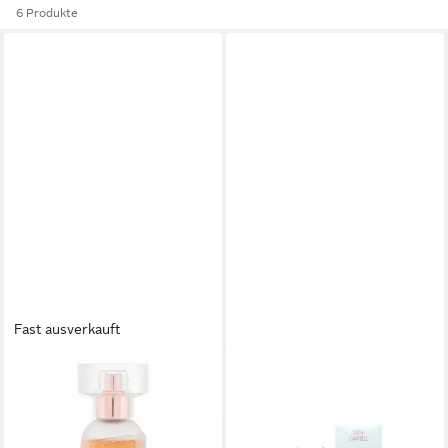
6 Produkte
Fast ausverkauft
NAOMI CAMPBELL
NAOMI CAMPBELL
Eau de Toilette Here To Shine
Eau de Toilette Naomi
17,89 €
Campbell Here to Stay Eau de
(1.192,67 €/ 1 l)
Toilette 30 ml
lieferbar - in 8-10 Werktagen bei