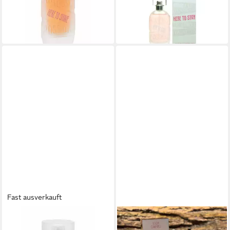
26,78 €
dir
(892,67 €/ 1 l)
lieferbar - in 8-10 Werktagen bei
dir
Fast ausverkauft
NAOMI CAMPBELL
NAOMI CAMPBELL
Eau de Toilette Here To Stay
Eau de Parfum Naomi