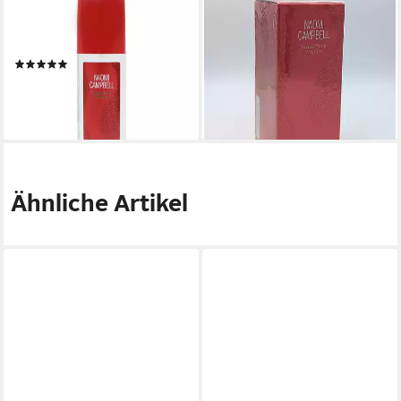
NAOMI CAMPBELL
NAOMI CAMPBELL
Deo-Roller Seductive Elixir
Eau de Toilette Seductive
Deodorant Spray
Elixir 50 ml 1.7 FL OZ Natural
(1)
Spray
ab 4,50 €
74,99 €
(60,00 €/ 1 l)
(149,98 €/ 100 ml)
lieferbar - in 2-3 Werktagen bei dir
lieferbar - in 3-4 Werktagen bei dir
Ähnliche Artikel