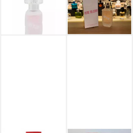
Edt Spray
Campbell Here To Stay
18,74 €
18,48 €
(1.249,33 €/ 1 l)
(616,00 €/ 1 l)
lieferbar - in 8-10 Werktagen bei
lieferbar - in 8-10 Werktagen bei
dir
dir