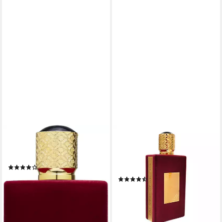
LATTAFA
LATTAFA
Eau de Parfum Ameerat AL
Duft-Set Asdaaf Ameerat Al
ARAB
Arab Eau de Parfum +
(33)
Parfümzerstäuber (leer) Set
26,99 €
UVP
39,90 €
(18)
(2.699,00 €/ 100 ml)
21,99 €
UVP
29,99 €
-32%
(219,90 €/ 1 l)
leider ausverkauft
-27%
lieferbar - in 2-3 Werktagen bei dir