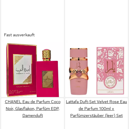
Fast ausverkauft
LATTAFA
LATTAFA
Duft-Set Asdaaf Ameerat Al
Eau de Parfum Yara Elixir,
Arab SUGAR CROWN EDP +
Glasflakon, Parfüm EDP,
Parfümzerstäuber (leer) Set
Damenduft
(1)
23,99 €
UVP
34,99 €
ab 29,99 €
(239,90 €/ 1 l)
(299,90 €/ 1 l)
-31%
leider ausverkauft
lieferbar - in 2-3 Werktagen bei dir
CHANEL Eau de Parfum Coco
Lattafa Duft-Set Velvet Rose Eau
Noir, Glasflakon, Parfüm EDP,
de Parfum 100ml +
Damenduft
Parfümzerstäuber (leer) Set