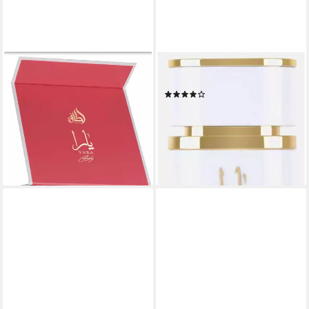
LATTAFA
LATTAFA
Eau de Parfum Yara Candy
Eau de Parfum Yara Moi
(9)
Gift Set, Khamrah Geschenk,
ab 29,99 €
UVP
35,00 €
New Launch, 3-tlg.,
(299,90 €/ 1 l)
Alltagstauglich, Made in U.A.E
-14%
ab 44,99 €
lieferbar - in 2-3 Werktagen bei dir
(277,72 €/ 1 l)
lieferbar - in 2-3 Werktagen bei dir