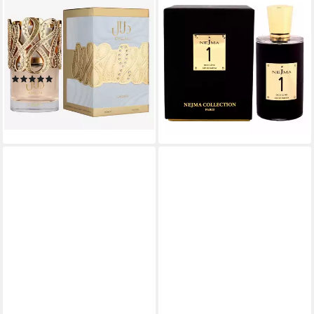
LATTAFA
NEJMA
Eau de Parfum Dalal
Eau de Parfum Nejma 1 Eau
Arabische Damendüft, 100 ml
de Parfum 100 ml – Oud Line
New Launch, 100% Original
– Orientalischer Luxus Duft
196,00 €
aus U.A.E, langanhaltend
(196,00 €/ 100 ml)
(3)
lieferbar - in 2-3 Werktagen bei dir
49,92 €
(499,20 €/ 1 l)
lieferbar - in 8-10 Werktagen bei
dir