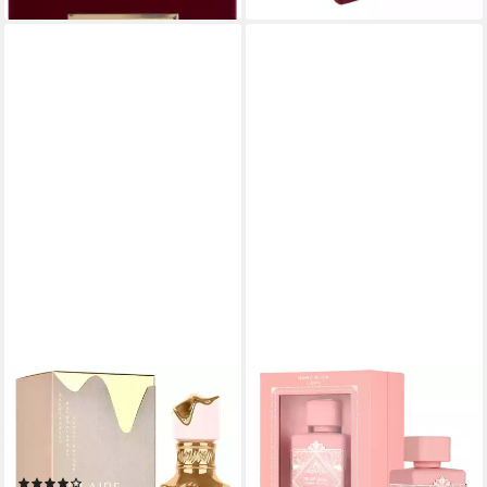
LATTAFA
LATTAFA
Eau de Parfum Eclair,
Eau de Parfum Eau de Parfum
Glasflakon, Parfüm EDP,
Badee Al Oud Noble Blush
Unisex Duft
von Lattafa, 100ml,
(87)