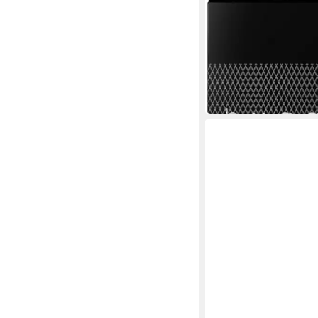
BUGATTI
Eau de Toilette Dynam
EdT 100ml
ab 14,99 €
UVP
49,95 €
(149,90 €/ 1 l)
-70%
in 1-2 Werktagen bei dir