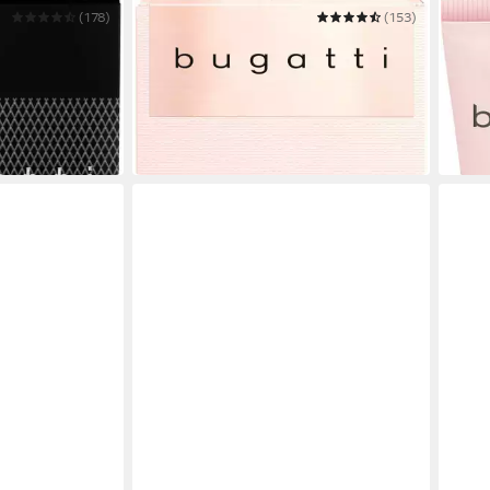
(178)
BUGATTI
(153)
BUGA
ic Move Blue
Eau de Parfum BELLA DONNA
Duft
16,99 €
39,9
UVP
49,95 €
(283,17 €/ 1 l)
-20%
-66%
in 1-2
in 1-2 Werktagen bei dir