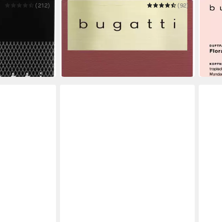
(212)
BUGATTI
(92)
BUGA
mic Move Amber
Eau de Parfum BELLA DONNA
Eau 
16,9
INTENSA
(283,1
ab 16,99 €
UVP
49,95 €
(283,17 €/ 1 l)
-66%
-66%
in 1-2
in 1-2 Werktagen bei dir