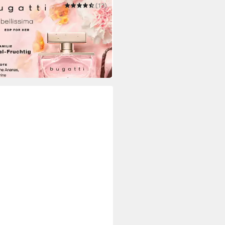
TTI
(13)
de Parfum BELLISSIMA
9 €
UVP
49,95 €
7 €/ 1 l)
 Werktagen bei dir