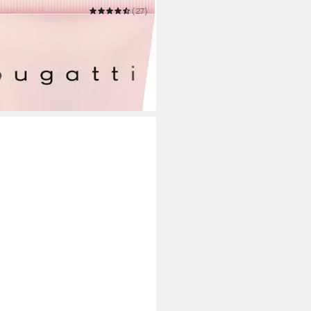
TTI
(27)
-Set BELLA DONNA
9 €
UVP
49,95 €
 Werktagen bei dir