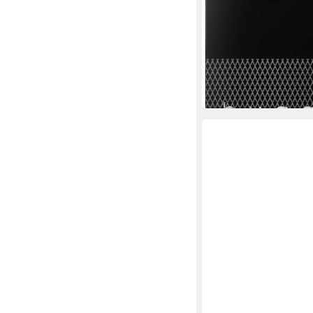
BUGATTI
Eau de Toilette Dyna
EdT 100ml
ab 14,99 €
UVP
49,95 €
(149,90 €/ 1 l)
-70%
in 1-2 Werktagen bei dir