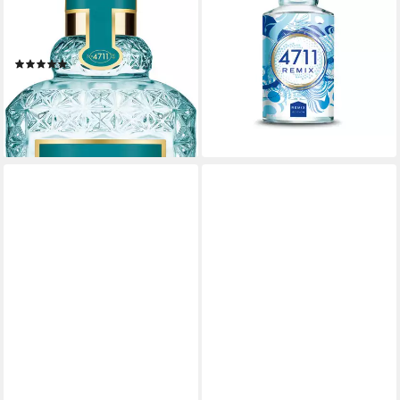
REFRESHING LAGOONS OF
EdC 100 ml NS Sparkling
LAOS EAU DE COLOGNE, 1-
Island (Limette)
20,99 €
tlg., mit frischer Note
UVP
25,00 €
(209,90 €/ 1 l)
(2)
38,49 €
UVP
55,00 €
-16%
(384,90 €/ 1 l)
lieferbar - in 1-2 Werktagen bei dir
-30%
lieferbar - in 1-2 Werktagen bei dir