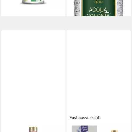
-18%
lieferbar - in 5-6 Werktagen bei dir
Fast ausverkauft
4711
MÄURER & WIRTZ