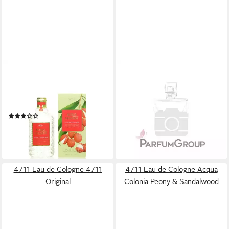
4711
4711
Eau de Cologne 4711 Acqua
Eau de Cologne 4711 Acqua
Colonia Lychee & White Mint
Colonia Intense Wakening
Eau de Cologne 170 ml
Woods of Scandinavia
(2)
Cologne
ab 28,88 €
ab 35,10 €
(169,88 €/ 1 l)
(35,10 €/ 100 ml)
lieferbar - in 2-3 Werktagen bei dir
lieferbar - in 2-3 Werktagen bei dir
4711 Eau de Cologne 4711
4711 Eau de Cologne Acqua
Original
Colonia Peony & Sandalwood