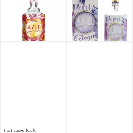
Eau de Cologne 4711 REMIX,
Eau de Cologne 4711 Remix
EdC 100 ml NS Exotic
Cologne Lavender Edition
Paradies (Grapfruit)
EdC 150ml Spray
22,99 €
16,00 €
(229,90 €/ 1 l)
(106,67 €/ 1 l)
lieferbar - in 1-2 Werktagen bei dir
lieferbar - in 2-3 Werktagen bei dir
Fast ausverkauft