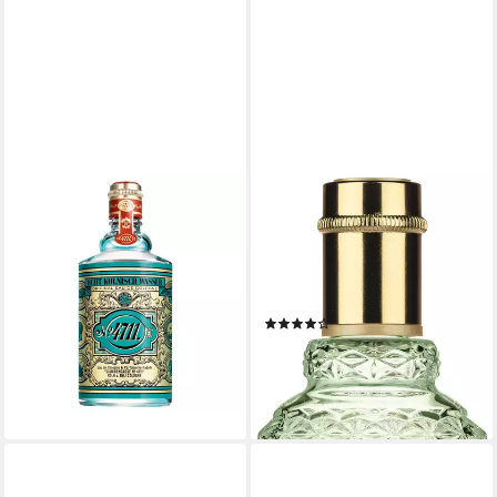
4711
4711
Eau de Cologne 4711 ECHT
Eau de Cologne WAKENING
KÖLNISCH WASSER, EdC
WOODS OF SCANDINAVIA
100 ml Natural Spray in FS
EAU DE COLOGNE, 1-tlg., mit
25,00 €
frischer Note
(250,00 €/ 1 l)
(4)
lieferbar - in 1-2 Werktagen bei dir
29,99 €
UVP
35,00 €
(599,80 €/ 1 l)
-14%
lieferbar - in 5-6 Werktagen bei dir