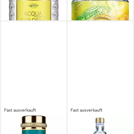
-16%
(319,90 €/ 1 l)
lieferbar - in 5-6 Werktagen bei dir
-20%
lieferbar - in 5-6 Werktagen bei dir
Fast ausverkauft
Fast ausverkauft
4711
4711
Eau de Cologne
Eau de Cologne 4711 REMIX,