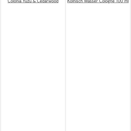
Colonia Yuzu & Cedarwood
Kölnisch Wasser Cologne 100 ml