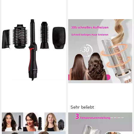
Sehr beliebt
REVLON
CKEYIN
Multihaarstyler ONE-STEP™
Lockendreher automatischer
Air Styler 5-in-1 mit Revlon
Lockenstab 25mm mit