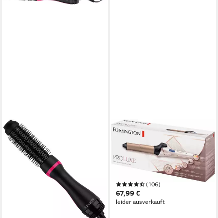
REMINGTON
Lockenstab PROluxe CI9132,
GripTech-Keramik-
Beschichtung, OPTIheat-
Technologie
(106)
67,99 €
leider ausverkauft