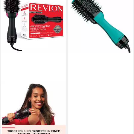
Lockenstab, Lockenstab
Revlon RVDR5222TE Blau
Keramische Beschichtung (1
Stück)
53,54 €
lieferbar - in 3-4 Werktagen bei dir