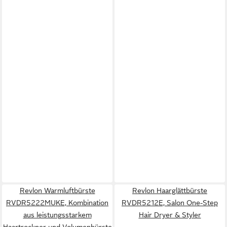
Revlon Warmluftbürste
Revlon Haarglättbürste
RVDR5222MUKE, Kombination
RVDR5212E, Salon One-Step
aus leistungsstarkem
Hair Dryer & Styler
Haartrockner und Volumenbürste