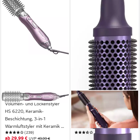
GRUNDIG
PHILIPS
Volumen- und Lockenstyler
Warmluftbürste AirStyler
HS 6220, Keramik-
Series 3000 BHA305/00, mit
Beschichtung, 3‑in‑1
Ionen-Technologie, Keratin-
Warmluftstyler mit Keramik &
Keramikbeschichtung und 3
(239)
(39)
Volumenaufsätzen (1100W)
Aufsätzen
ab 29,99 €
ab 44,99 €
UVP
49,99 €