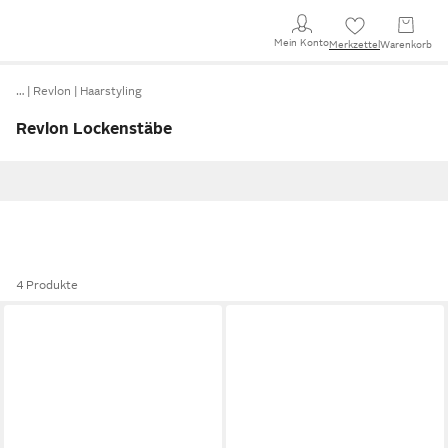
Mein Konto
Merkzettel
Warenkorb
…
Revlon
Haarstyling
Revlon Lockenstäbe
4 Produkte