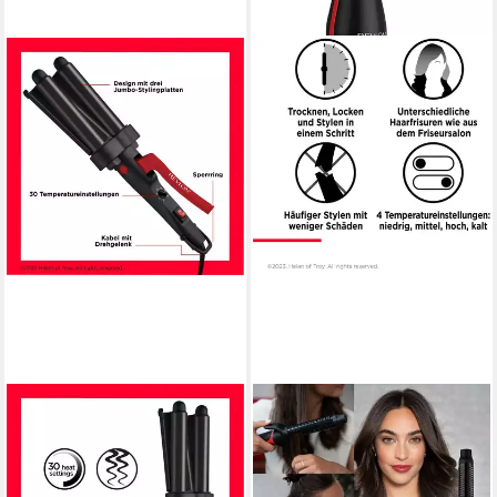
REVLON
REVLON
Welleneisen Wave Master
Multihaarstyler One-Step
TURMALIN-
Haartrockner & Multi-Styler –
KERAMIKBESCHICHTUNG,
3-in-1-Tool, RVDR5333,