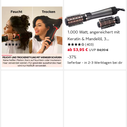
REVLON
REMINGTON
Warmluftbürste One-Step
Warmluftbürste AS8810 E51
Volumiser Plus RVDR5298E,
Keratin Prot. Rot. Air Styler,
Abnehmbarer Kopf, Keramik
1.000 Watt, angereichert mit
Titan Platte
Keratin & Mandelöl, 3
(108)
(403)
Aufsätze
ab 49,00 €
ab 53,95 €
UVP
74,99 €
UVP
84,99 €
-35%
-37%
lieferbar - in 2-3 Werktagen bei dir
lieferbar - in 2-3 Werktagen bei dir