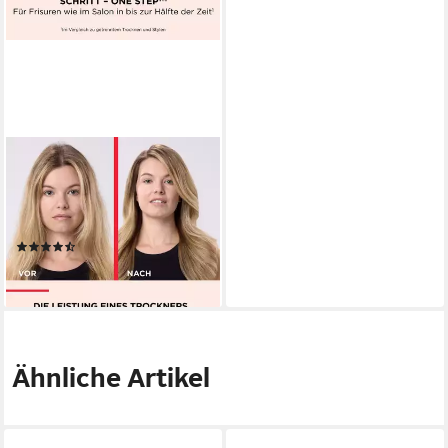
REVLON
Haartrockner RVDR5222E,
800 W, Salon One-Step Hair
Dryer & Volumiser
(1668)
ab 36,94 €
lieferbar - in 2-3 Werktagen bei dir
Ähnliche Artikel