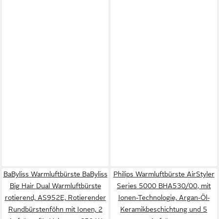
BaByliss Warmluftbürste BaByliss
Philips Warmluftbürste AirStyler
Big Hair Dual Warmluftbürste
Series 5000 BHA530/00, mit
rotierend, AS952E, Rotierender
Ionen-Technologie, Argan-Öl-
Rundbürstenföhn mit Ionen, 2
Keramikbeschichtung und 5