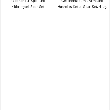
Zubehör für Spiel und
Geschenkset mit Armband
Mitbringsel, Spar-Set
Haarclips Kette, Spar-Set, 4-tlg.