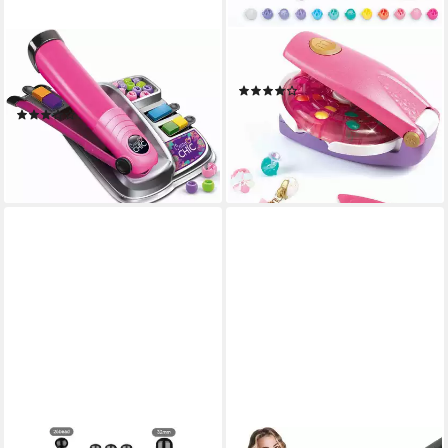
CLEMENTONI®
MAKE IT REAL
Kreativset Crazy Chic, Farb-
Kreativset Haarstyling-Set
(8)
Hairstyler
20,82 €
UVP
26,99 €
(74)
11,97 €
UVP
16,99 €
-23%
lieferbar - in 1-2 Werktagen bei dir
-30%
lieferbar - in 1-2 Werktagen bei dir