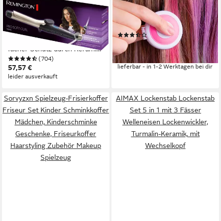
REMINGTON
MAKE IT REAL
Lockenstab Pro Soft Curl
Kreativset Bunter
CI6325, Keramik-Turmalin-
Haarschmuck
(2)
Beschichtung, 25 mm, 4-
9,84 €
UVP
12,99 €
facher Schutz durch Keramik-
-24%
(704)
Turmalin-Beschichtung
lieferbar - in 1-2 Werktagen bei dir
57,57 €
leider ausverkauft
Sorvyzxn Spielzeug-Frisierkoffer
AIMAX Lockenstab Lockenstab
Friseur Set Kinder Schminkkoffer
Set 5 in 1 mit 3 Fässer
Mädchen, Kinderschminke
Welleneisen Lockenwickler,
Geschenke, Friseurkoffer
Turmalin-Keramik, mit
Haarstyling Zubehör Makeup
Wechselkopf
Spielzeug