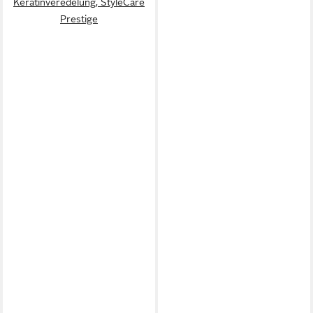
Keratinveredelung, StyleCare
Prestige