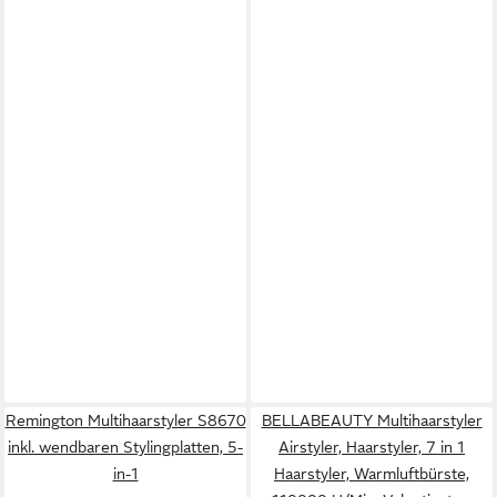
Remington Multihaarstyler S8670
BELLABEAUTY Multihaarstyler
inkl. wendbaren Stylingplatten, 5-
Airstyler, Haarstyler, 7 in 1
in-1
Haarstyler, Warmluftbürste,