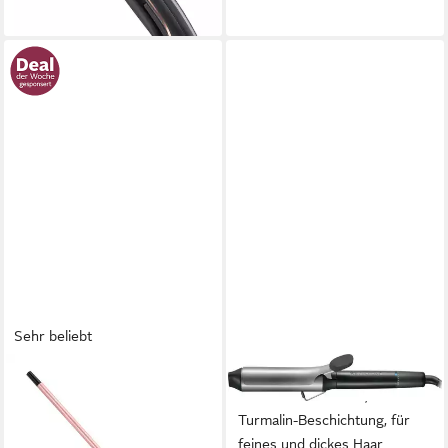
lieferbar - in 2-3 Werktagen bei dir
Sehr beliebt
BABYLISS
REMINGTON
Lockenstab 10mm Lockenstab
Lockenstab CI5538, Keramik-
für extra enge Locken,
Turmalin-Beschichtung, für
C449E, Keramik-
feines und dickes Haar