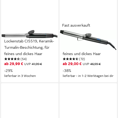
Fast ausverkauft
REMINGTON
REMINGTON
Lockenstab CI5519, Keramik-
Lockenstab CI6525, Keramik-
Turmalin-Beschichtung, für
Turmalin-Beschichtung, für
feines und dickes Haar
feines und dickes Haar
(54)
(72)
ab 29,99 €
ab 29,00 €
UVP
41,99 €
UVP
46,99 €
-29%
-38%
lieferbar in 3 Wochen
lieferbar - in 1-2 Werktagen bei dir