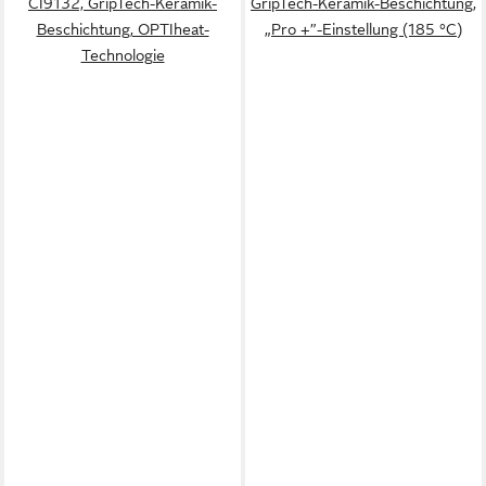
CI9132, GripTech-Keramik-
GripTech-Keramik-Beschichtung,
Beschichtung, OPTIheat-
„Pro +”-Einstellung (185 °C)
Technologie