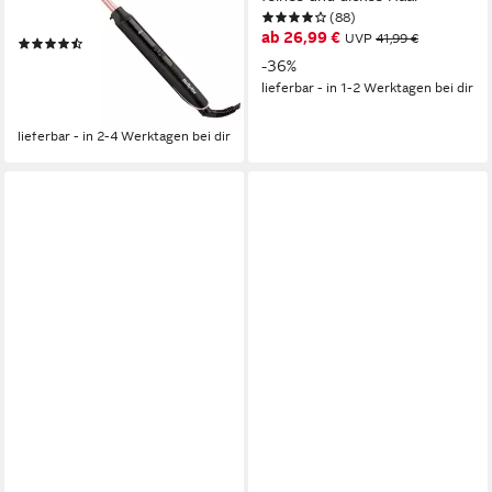
(88)
Beschichtung, Quarz-
ab 26,99 €
UVP
41,99 €
(327)
Keramikbeschichtung, 6
ab 24,99 €
UVP
39,90 €
-36%
Temperaturstufen, für alle
nur bis Dienstag
lieferbar - in 1-2 Werktagen bei dir
Haartypen
-37%
lieferbar - in 2-4 Werktagen bei dir