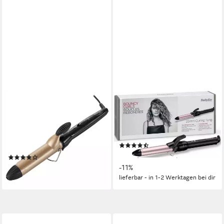
ADLER
BABYLISS
Lockenstab AD 2112,
Lockenstab C325E,
Keramik-Beschichtung,
Sublim'touch-Beschichtung,
Lockenstab mit
25mm mit Klammer
(240)
Keramitkbeschichtung
ab 24,99 €
UVP
27,99 €
(11)
ab 15,50 €
-11%
lieferbar - in 3-4 Werktagen bei dir
lieferbar - in 1-2 Werktagen bei dir