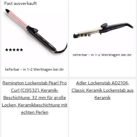
Fast ausverkauft
BABYLISS
REMINGTON
Lockenstab BaByliss 19 mm
Lockenstab Ci5319, Keramik-
Lockenstab für definierte
Turmalin-Beschichtung
(190)
Locken, mit Klammer, C450E,
ab 22,76 €
UVP
41,99 €
Quarz-Keramik-Beschichtung,
-46%
(2)
6 Temperaturstufen bis 210
lieferbar - in 1-2 Werktagen bei dir
34,99 €
UVP
39,90 €
°C
-12%
lieferbar - in 1-2 Werktagen bei dir
Remington Lockenstab Pearl Pro
Adler Lockenstab AD2106,
Curl (CI9532), Keramik-
Classic Keramik Lockenstab aus
Beschichtung, 32 mm für große
Keramik
Locken, Keramikbeschichtung mit
echten Perlen