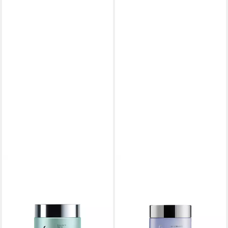
SYSTEM PROFESSIONAL
SYSTEM PROFESSIONAL
Kopfhaut-Pflegelotion Wella
Haarmaske Regenerierende
System P. - Lipid Code -
Maske für blondes Haar
Balance Mask B3
Luxeblond (Maske) - Inhalt:
45,28 €
48,85 €
(226,40 €/ 1 l)
(244,25 €/ 1 l)