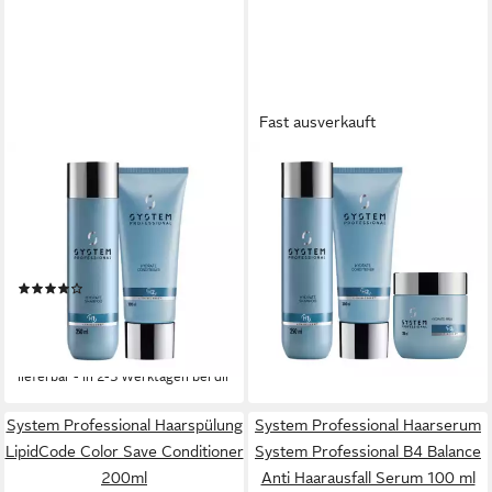
Fast ausverkauft
SYSTEM PROFESSIONAL
SYSTEM PROFESSIONAL
Haarpflege-Set System
Haarpflege-Set System
Professional Hydrate Set H1
Professional Hydrate Set
Shampoo + H2 Conditioner,
Shampoo + Conditioner +
2-tlg., reichhaltig
Maske, 3-tlg., reichhaltig
(1)
86,90 €
UVP
124,90 €
59,90 €
UVP
70,90 €
(13,37 €/ 100 ml)
(13,31 €/ 100 ml)
-30%
-16%
lieferbar - in 2-3 Werktagen bei dir
lieferbar - in 2-3 Werktagen bei dir
System Professional Haarspülung
System Professional Haarserum
LipidCode Color Save Conditioner
System Professional B4 Balance
200ml
Anti Haarausfall Serum 100 ml