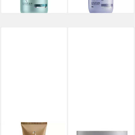
lieferbar - in 9-11 Werktagen bei
lieferbar - in 9-11 Werktagen bei
dir
dir
SYSTEM PROFESSIONAL
SYSTEM PROFESSIONAL
Haarpflege-Set Conditioner
Haarkur System Professional