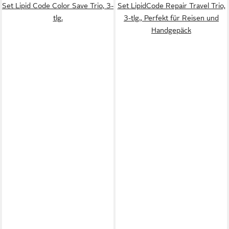
Set Lipid Code Color Save Trio, 3-
Set LipidCode Repair Travel Trio,
tlg.
3-tlg., Perfekt für Reisen und
Handgepäck