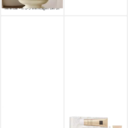
-12%
lieferbar - in 2-3 Werktagen bei dir
RITUALS
Pflege-Geschenkset Rituals
Luxury Hair Care Mini Gift