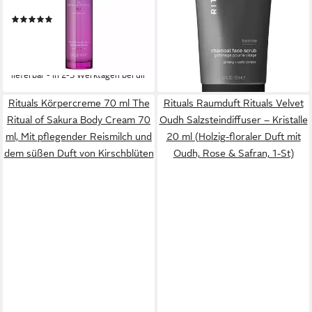
Alkoholfreies Spray mit
Komplex, Kraftvoll-maskuliner
(1)
19,99 €
Kirsche & schwarzem Reis –
Duft mit würzigem Holz und
34,99 €
43,90 €
53,90 €
(15,99 €/ 100 ml)
für Haut & Haar
kräftigen Kräuternoten
(878,00 €/ 1 l)
-43%
-19%
lieferbar - in 2-3 Werktagen bei dir
lieferbar - in 2-3 Werktagen bei dir
Rituals Körpercreme 70 ml The
Rituals Raumduft Rituals Velvet
Ritual of Sakura Body Cream 70
Oudh Salzsteindiffuser – Kristalle
ml, Mit pflegender Reismilch und
20 ml (Holzig-floraler Duft mit
dem süßen Duft von Kirschblüten
Oudh, Rose & Safran, 1-St)