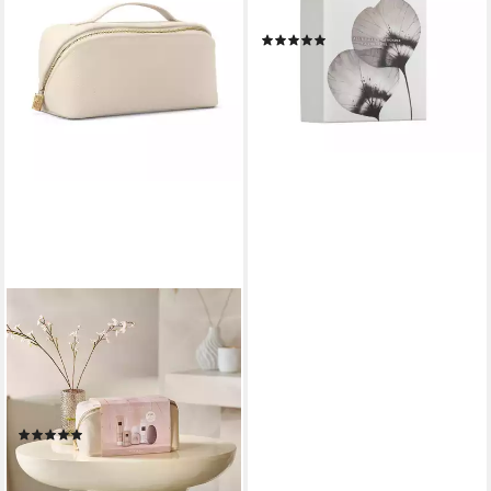
Set Medium, 4-tlg.
(1)
62,90 €
72,90 €
(15,73 €/ 1 Stk)
-14%
lieferbar - in 2-3 Werktagen bei dir
RITUALS
Pflege-Geschenkset Rituals
Luxury Hair Care Collection
Trial Set, 5-tlg., Ideales Set für
die Haarpflege unterwegs
(1)
72,90 €
82,90 €
(14,58 €/ 1 Stk)