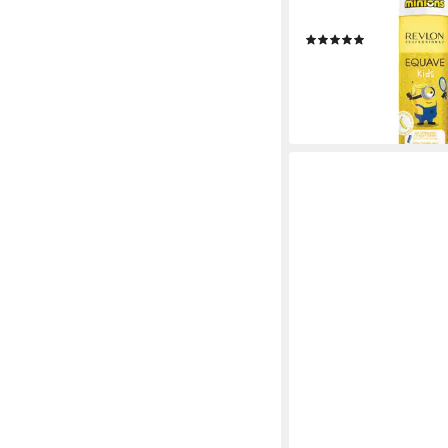
CONDITIONER, Minion
(1)
ab 11,99 €
UVP
14,30 €
(59,95 €/ 1 l)
-16%
lieferbar - in 1-2 Werktag