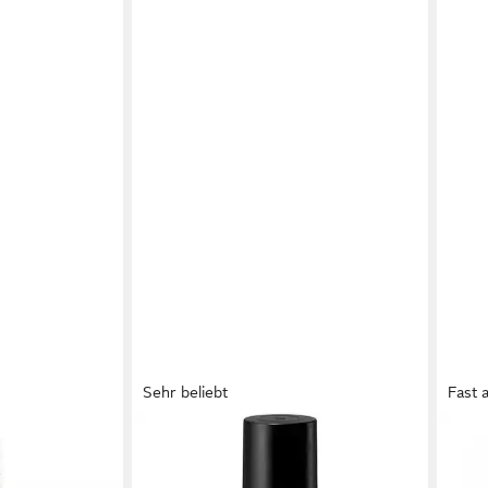
Sehr beliebt
Fast 
L
REVLON PROFESSIONAL
SHEA
AVE KIDS
Haaröl OROFLUIDO ARGAN
Haar
NG
ORIGINAL ELIXIR, Vegan
Hibi