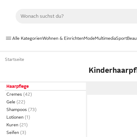
Alle Kategorien
Wohnen & Einrichten
Mode
Multimedia
Sport
Beau
Startseite
Kinderhaarpf
Haarpflege
Cremes
Gele
Shampoos
Lotionen
Kuren
Seifen