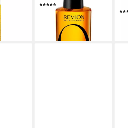
(55)
s Edition
Deta
7,89 €
UVP
13,20 €
(263,00 €/ 1 l)
15,0
-40%
(6,33
liefe
lieferbar - in 1-2 Werktagen bei dir
en bei dir