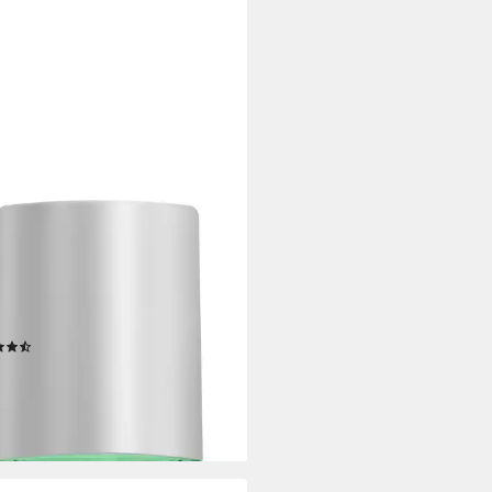
ON PROFESSIONAL
e-in Pflege EQUAVE
ENGTHENING DETANGLING
ITIONER, Feines Bis Brüchiges
 200 ml
(4)
2,99 €
UVP
28,60 €
 €/ 1 l)
%
rbar - in 1-2 Werktagen bei dir