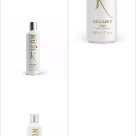
I.C.O.N
Haarspülung Icon Organic
Conditioner
ab 44,38 €