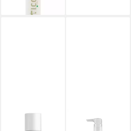
(177,52 €/ 1 l)
lieferbar in 2 Wochen
I.C.O.N
I.C.O.N
Haarshampoo I.C.O.N.
Haarshampoo I.C.O.N. CBD
Healing Cure Shampoo
Infused Organic Shampoo