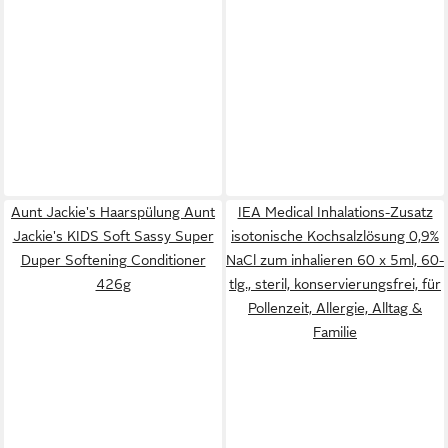
Aunt Jackie's Haarspülung Aunt
IEA Medical Inhalations-Zusatz
Jackie's KIDS Soft Sassy Super
isotonische Kochsalzlösung 0,9%
Duper Softening Conditioner
NaCl zum inhalieren 60 x 5ml, 60-
426g
tlg., steril, konservierungsfrei, für
Pollenzeit, Allergie, Alltag &
Familie