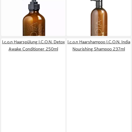
I.C.O.N
I.C.O.N
Haarshampoo I.C.O.N. India
Haarshampoo I.C.O.N. India
Cleansing Shampoo 237ml
Nourishing Shampoo 1000ml
45,00 €
136,00 €
(189,87 €/ 1 l)
(136,00 €/ 1 l)
in 2-3 Werktagen bei dir
in 2-3 Werktagen bei dir
I.c.o.n Haarspülung I.C.O.N. Detox
I.c.o.n Haarshampoo I.C.O.N. India
Awake Conditioner 250ml
Nourishing Shampoo 237ml