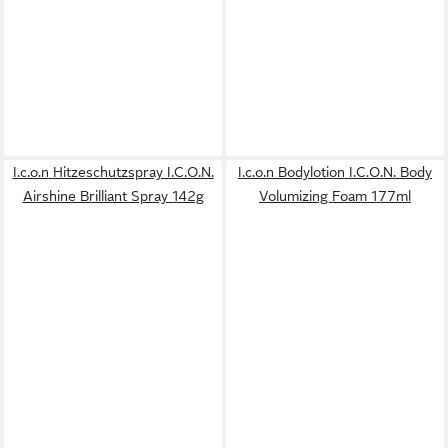
I.c.o.n Hitzeschutzspray I.C.O.N.
I.c.o.n Bodylotion I.C.O.N. Body
Airshine Brilliant Spray 142g
Volumizing Foam 177ml