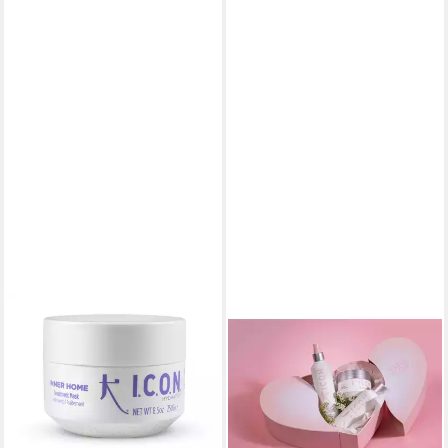
I.C.O.N
Haarmaske I.C.O.N.
Hydration Inner Home 250g
42,00 €
(168,00 €/ 1 kg)
in 2-3 Werktagen bei dir