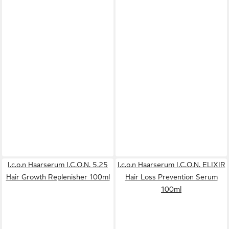
I.c.o.n Haarserum I.C.O.N. 5.25
I.c.o.n Haarserum I.C.O.N. ELIXIR
Hair Growth Replenisher 100ml
Hair Loss Prevention Serum
100ml