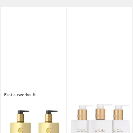
Fast ausverkauft
RITUALS
RITUALS
Flüssigseife Rituals Sweet
Flüssigseife Rituals
Jasmine Hand Wash 2er Set,
Amsterdam Collection
1-tlg., Praktisches 2er Set für
Handseife 3er Set,