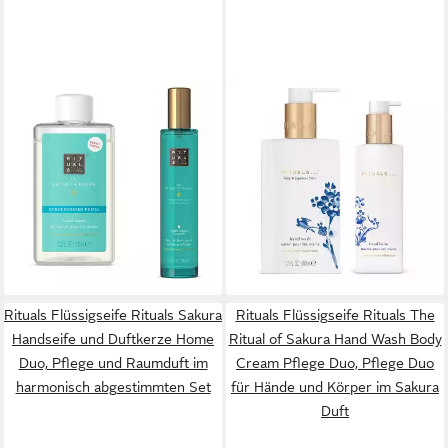
RITUALS
RITUALS
Flüssigseife Rituals The Ritual
Flüssigseife Rituals
of Karma Handseife Refill und
Amsterdam Collection
Hair Body Mist Set, Pflege
Handpflege Duo Handseife
und Duft Ritual für Hände,
Handbalsam, Harmonisch
54,90 €
50,90 €
Haar und Körper
64,90 €
abgestimmtes Handpflege
60,90 €
(27,45 €/ 1 Stk)
(25,45 €/ 1 Stk)
Duo mit Amsterdam Duft
-15%
-16%
lieferbar - in 2-3 Werktagen bei dir
lieferbar - in 2-3 Werktagen bei dir
Rituals Flüssigseife Rituals Sakura
Rituals Flüssigseife Rituals The
Handseife und Duftkerze Home
Ritual of Sakura Hand Wash Body
Duo, Pflege und Raumduft im
Cream Pflege Duo, Pflege Duo
harmonisch abgestimmten Set
für Hände und Körper im Sakura
Duft