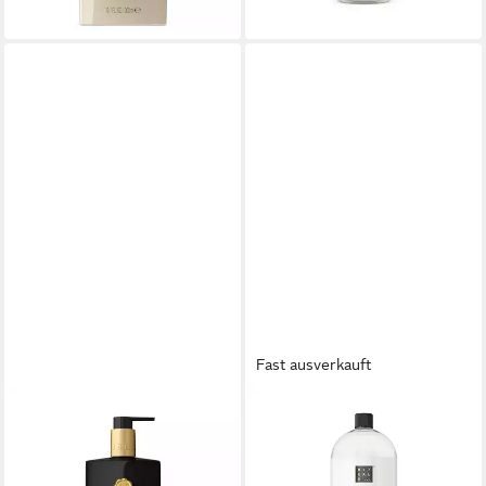
lieferbar - in 2-3 Werktagen bei dir
Fast ausverkauft
RITUALS
RITUALS
Flüssigseife RITUALS
Flüssigseife Rituals The Ritual
Precious Amber Hand Wash
Of Sakura Refill Hand Wash
300 ml, 1-tlg., Handseife mit
600ml, 1-tlg., Nachfüllpackung