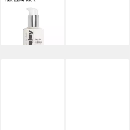
Fast ausverkauft
SISLEY
Gesichtspflege Ecological
Compound
156,87 €
(2.614,50 €/ 1 l)
in 7-9 Werktagen bei dir