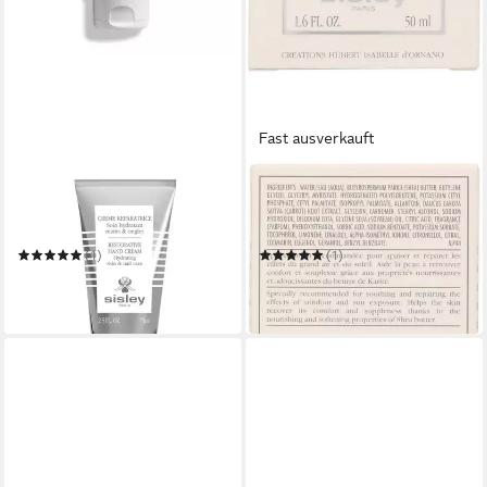
Fast ausverkauft
SISLEY
SISLEY
Nagelpflegecreme Creme
Gesichtspflege
Reparatrice Mains
RESTORATIVE FACIAL
CREAM WITH SHEA BUTTER
(1)
(1)
ab 64,75 €
169,52 €
(86,33 €/ 100 ml)
(3.390,40 €/ 1 l)
in 2-3 Werktagen bei dir
lieferbar in 3 Wochen