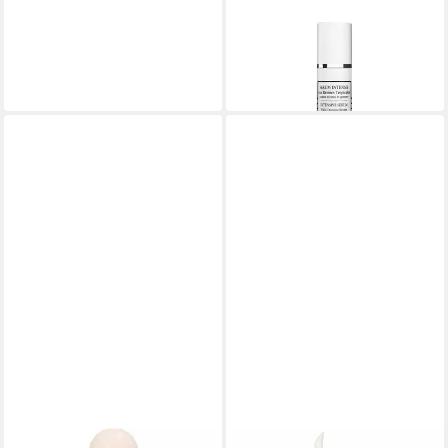
Tagescreme Serum Intensif
Aux Resines Tropicales
146,94 €
(4.898,00 €/ 1 l)
in 7-9 Werktagen bei dir