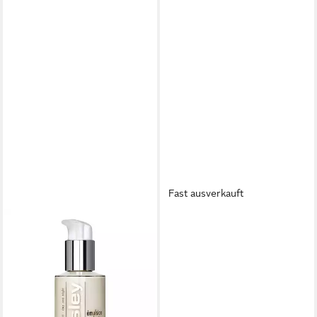
Fast ausverkauft
SISLEY
Gesichts-Reinigungscreme
116,49 €
(931,92 €/ 1 l)
in 6-8 Werktagen bei dir