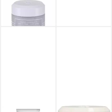
Tagescreme Creme
Gommante Pour Le Visage
ab 57,16 €
(1.143,20 €/ 1 l)
in 2-3 Werktagen bei dir