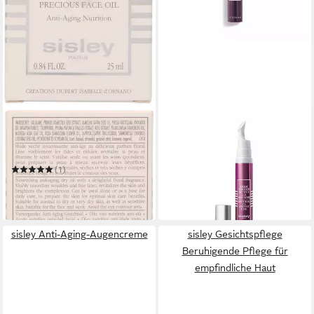
SISLEY
SISLEY
Gesichtsöl BLACK ROSE
Nachtcreme PARIS Black
PRECIOUS FACE OIL
Rose Eye Contour Fluid
133,70 €
(1)
(9.550,00 €/ 1 l)
203,44 €
lieferbar in 3 Wochen
(8.137,60 €/ 1 l)
in 7-9 Werktagen bei dir
sisley Anti-Aging-Augencreme
sisley Gesichtspflege
Beruhigende Pflege für
empfindliche Haut