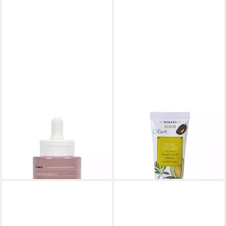
KORRES
KORRES
Gesichtsserum Apothecary
Gesichtspflege Beauty Shots
5,90 €
Wild Rose Spotless Serum
(327,78 €/ 1 l)
41,92 €
in 2-3 Werktagen bei dir
(1.397,33 €/ 1 l)
in 9-11 Werktagen bei dir