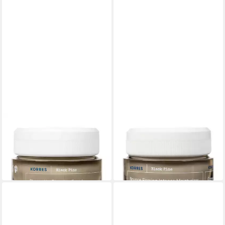
KORRES
KORRES
Gesichtspflege Black Pine 4D
Gesichtspflege Black Pine 4D
Night Cream
Day Cream Dry
ab 58,90 €
ab 43,45 €
(1.472,50 €/ 1 l)
(1.086,25 €/ 1 l)
in 2-3 Werktagen bei dir
in 9-11 Werktagen bei dir